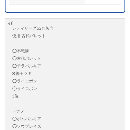
シティリーグS2@矢向
使用:古代バレット
⭕️不戦勝
⭕️古代バレット
⭕️テラパルキア
❌親子ツキ
⭕️ライコポン
⭕️ライコポン
3位
トナメ
⭕️ボムパルキア
⭕️ソウブレイズ