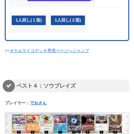
1人回し(１面)
1人回し(２面)
>>
タケルライコデッキ専用ページへジャンプ
ベスト４：ソウブレイズ
プレイヤー：
でおさん