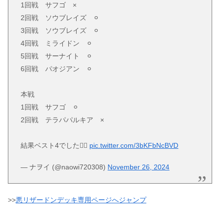
1回戦 サフゴ ×
2回戦 ソウブレイズ ⚪︎
3回戦 ソウブレイズ ⚪︎
4回戦 ミライドン ⚪︎
5回戦 サーナイト ⚪︎
6回戦 パオジアン ⚪︎
本戦
1回戦 サフゴ ⚪︎
2回戦 テラパパルキア ×
結果ベスト4でした🙇‍♂️
pic.twitter.com/3bKFbNcBVD
— ナヲイ (@naowi720308)
November 26, 2024
>>
悪リザードンデッキ専用ページへジャンプ