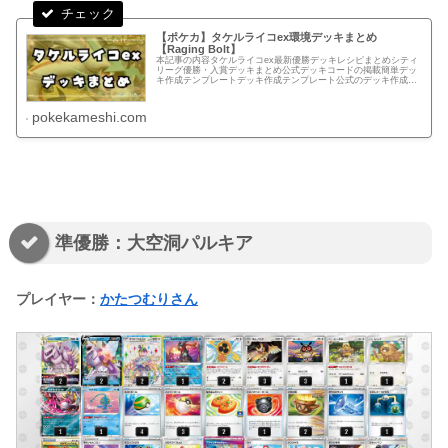
【ポケカ】タケルライコex環境デッキまとめ
【Raging Bolt】
本記事の内容タケルライコex最新優勝デッキレシピまとめシティ
リーグ優勝・入賞デッキまとめ公式デッキコードの掲載簡単デッ
キ作成テンプレートデッキ作成テンプレート公式のデッキ作成ペ
ージでカードを検索する手間を軽減できるテンプレートテンプレ
ートか...
pokekameshi.com
準優勝：大空洞パルキア
プレイヤー：
かたつむりさん