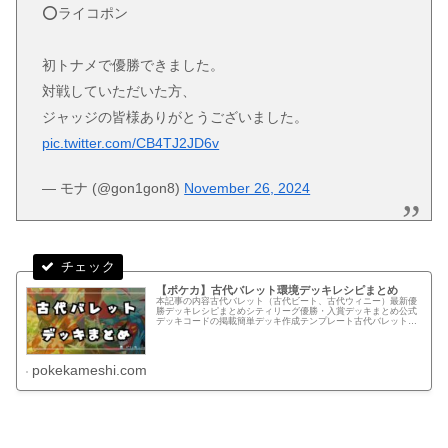
⭕️ライコポン
初トナメで優勝できました。
対戦していただいた方、
ジャッジの皆様ありがとうございました。
pic.twitter.com/CB4TJ2JD6v
— モナ (@gon1gon8)
November 26, 2024
【ポケカ】古代バレット環境デッキレシピまとめ
本記事の内容古代バレット（古代ビート、古代ウィニー）最新優
勝デッキレシピまとめシティリーグ優勝・入賞デッキまとめ公式
デッキコードの掲載簡単デッキ作成テンプレート古代バレットデ
ッキとはバレットとは銃弾を意味し、カードゲームでは状況に応
じて弱点...
pokekameshi.com