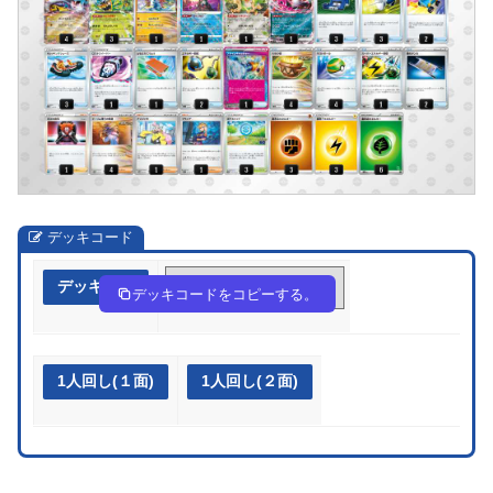
デッキコード
デッキ作成
kkV5dv-rDWR1y-vFvVkf
デッキコードをコピーする。
1人回し(１面)
1人回し(２面)