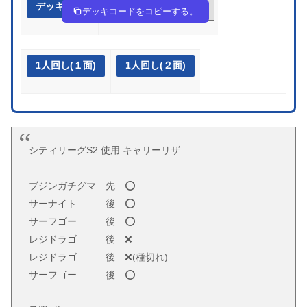
デッキ作成
kVkkkF-J45Gyp-5VFFVv
デッキコードをコピーする。
1人回し(１面)
1人回し(２面)
シティリーグS2 使用:キャリーリザ
ブジンガチグマ 先 ⭕️
サーナイト 後 ⭕️
サーフゴー 後 ⭕️
レジドラゴ 後 ❌
レジドラゴ 後 ❌(種切れ)
サーフゴー 後 ⭕️