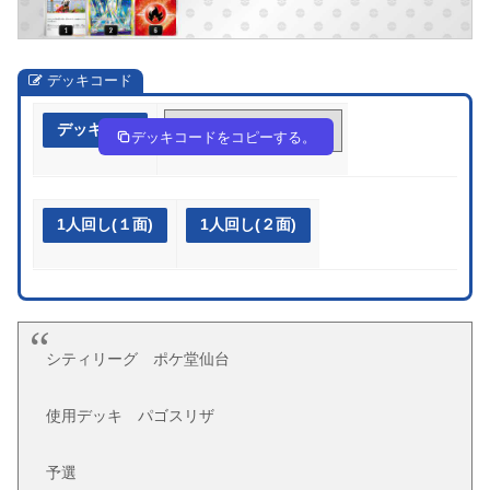
デッキコード
デッキ作成
pSMpRp-dLRr5O-yy2Mpy
デッキコードをコピーする。
1人回し(１面)
1人回し(２面)
シティリーグ ポケ堂仙台
使用デッキ パゴスリザ
予選