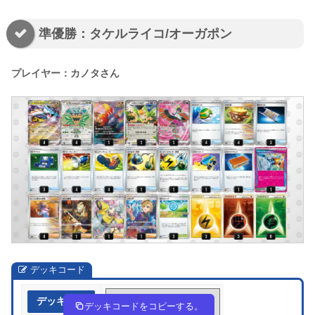
準優勝：タケルライコ/オーガポン
プレイヤー：カノタさん
デッキコード
デッキ作成
2U3SEM-ibn7dn-yM2yXM
デッキコードをコピーする。