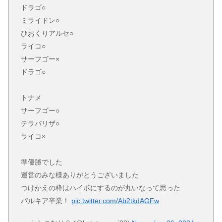
ドラゴ○
ミライドン○
ひおくりアルセ○
ライコ○
サーフゴー×
ドラゴ○
トナメ
サーフゴー○
テラパリザ○
ライコ×
準優勝でした
運営のみな様ありがとうございました
つけかえの枠はハイボにするのが丸いなって思った
パルキア卒業！
pic.twitter.com/Ab2tkdAGFw