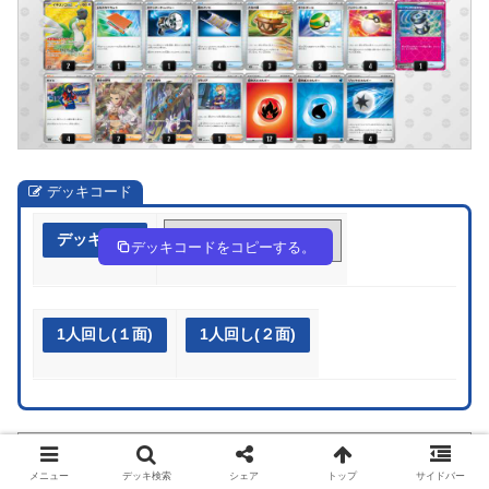
デッキコード
デッキ作成
nggnHQ-rhntT6-Ln9LHi
デッキコードをコピーする。
1人回し(１面)
1人回し(２面)
ポケカ シティリーグ2025s2
メニュー
デッキ検索
シェア
トップ
サイドバー