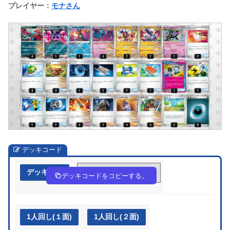
プレイヤー：
モナさん
デッキコード
デッキ作成
LLninn-88PlFG-LnHHQn
デッキコードをコピーする。
1人回し(１面)
1人回し(２面)