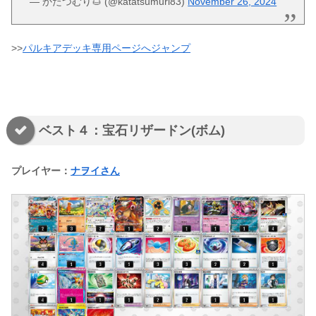
— かたつむり🌰 (@katatsumuri83)
November 26, 2024
>>
パルキアデッキ専用ページへジャンプ
ベスト４：宝石リザードン(ボム)
プレイヤー：
ナヲイさん