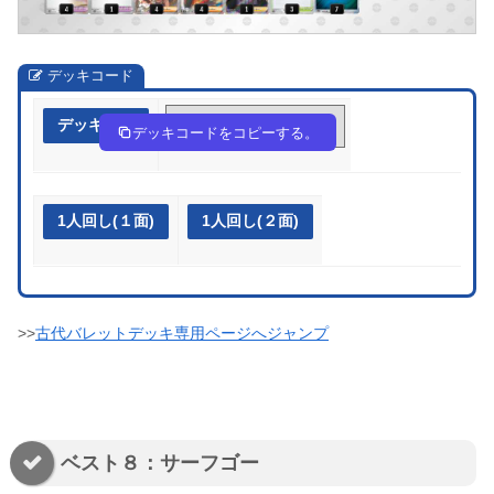
デッキコード
デッキ作成
QLHnnL-yCNrBt-nnnnLn
デッキコードをコピーする。
1人回し(１面)
1人回し(２面)
>>
古代バレットデッキ専用ページへジャンプ
ベスト８：サーフゴー