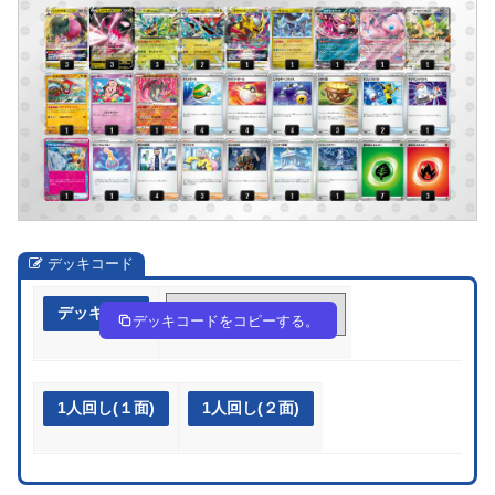
デッキコード
デッキ作成
Mpypyp-fDERFz-p2REM2
デッキコードをコピーする。
1人回し(１面)
1人回し(２面)