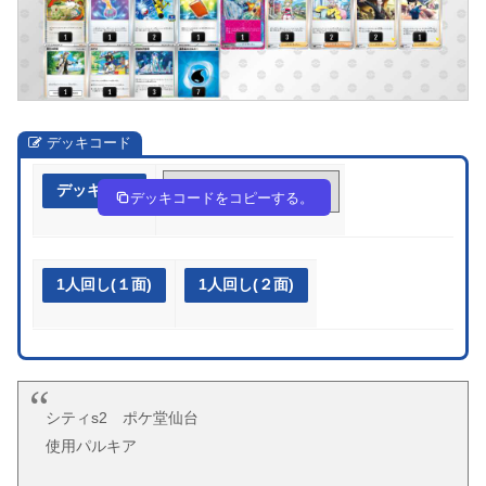
デッキコード
デッキ作成
FVkk5V-iu7m8o-kVkf1k
デッキコードをコピーする。
1人回し(１面)
1人回し(２面)
シティs2 ポケ堂仙台
使用パルキア