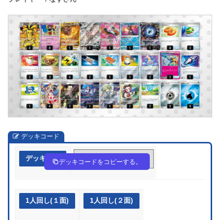
デッキコード
デッキ作成
FVvfd5-8i6cyc-kkvVVk
デッキコードをコピーする。
1人回し(１面)
1人回し(２面)