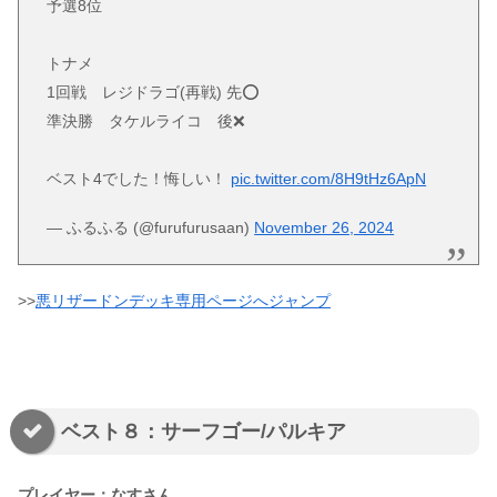
予選8位
トナメ
1回戦 レジドラゴ(再戦) 先⭕️
準決勝 タケルライコ 後❌
ベスト4でした！悔しい！
pic.twitter.com/8H9tHz6ApN
— ふるふる (@furufurusaan)
November 26, 2024
>>
悪リザードンデッキ専用ページへジャンプ
ベスト８：サーフゴー/パルキア
プレイヤー：なすさん