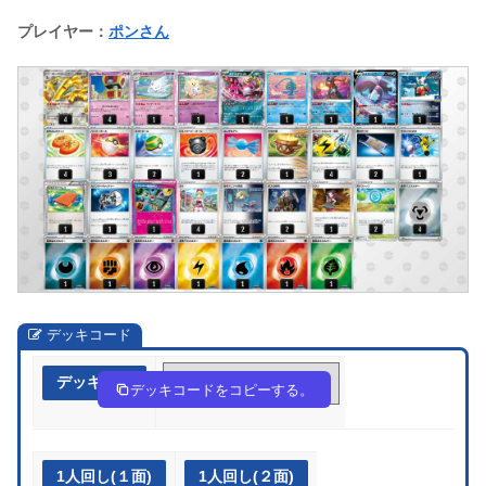
プレイヤー：
ポンさん
デッキコード
デッキ作成
ySM2Ep-CkwF5g-MSMyyR
デッキコードをコピーする。
1人回し(１面)
1人回し(２面)