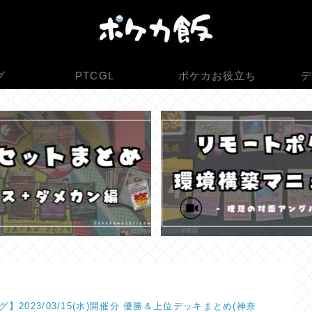
グ
PTCGL
ポケカお役立ち
デ
】2023/03/15(水)開催分 優勝＆上位デッキまとめ(神奈