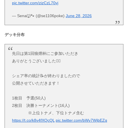
pic.twitter.com/zizCzL70vj
— Sena🐺🐾 (@se1106poke)
June 28, 2026
デッキ分布
先日は第1回狼煙杯にご参加いただき
ありがとうございました🙇‍♂️
シェア率の統計📝が終わりましたので
公開させていただきます！
1枚目 予選(50人)
2枚目 決勝トーナメント(16人)
※上位トナメ、下位トナメ含む
https://t.co/k8v4fXQcQL
pic.twitter.com/bWv7WjbEZq