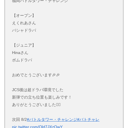
福岡バトルタワー・チャレンジ
【オープン】
えくれあさん
バシャドラパ
【ジュニア】
Hinaさん
ボムドラパ
おめでとうございます🎉🎉
JCS後は超ドラパ環境でした
新弾での立ち位置も楽しみです！
ありがとうございました🙇‍♀️
次回 8/2
#バトルタワー・チャレンジ
#バトチャレ
pic.twitter.com/Qld7JXzOwY