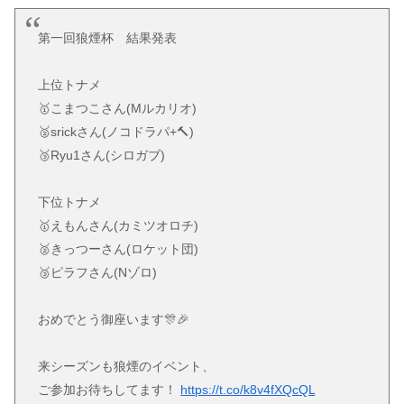
第一回狼煙杯 結果発表
上位トナメ
🥇こまつこさん(Mルカリオ)
🥈srickさん(ノコドラパ+🔨)
🥉Ryu1さん(シロガブ)
下位トナメ
🥇えもんさん(カミツオロチ)
🥈きっつーさん(ロケット団)
🥉ピラフさん(Nゾロ)
おめでとう御座います🎊🎉
来シーズンも狼煙のイベント、
ご参加お待ちしてます！
https://t.co/k8v4fXQcQL