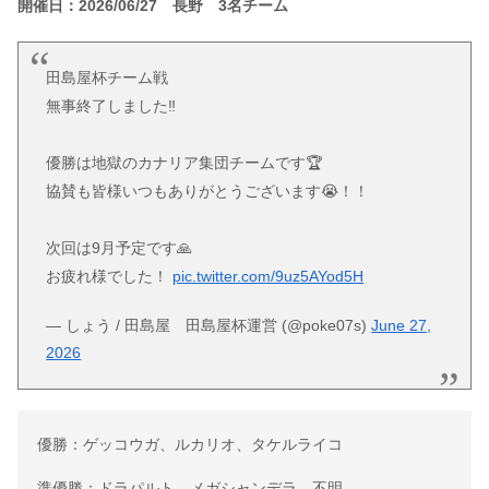
開催日：2026/06/27 長野 3名チーム
田島屋杯チーム戦
無事終了しました‼️
優勝は地獄のカナリア集団チームです🏆
協賛も皆様いつもありがとうございます😭！！
次回は9月予定です🙏
お疲れ様でした！
pic.twitter.com/9uz5AYod5H
— しょう / 田島屋 田島屋杯運営 (@poke07s)
June 27,
2026
優勝：ゲッコウガ、ルカリオ、タケルライコ
準優勝：ドラパルト、メガシャンデラ、不明