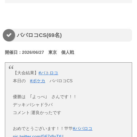
ババロコCS(69名)
開催日：2026/06/27 東京 個人戦
【大会結果】
#バトロコ
本日の
#ポケカ
ババロコCS
優勝は ｢よっぺ｣ さんです！！
デッキ:バシャドラパ
コメント:運良かったです
おめでとうございます！！🎊🎊
#ババロコ
pic.twitter.com/G67rfIoTtU