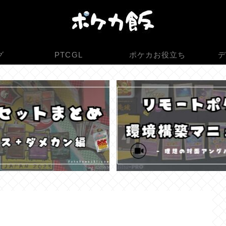
グ
PTCGL
ポケカお役立ち
デ