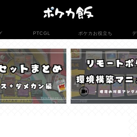
グ
PTCGL
ポケカお役立ち
デ