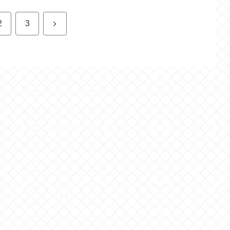
次
2
3
へ