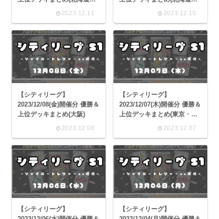
茨城・栃木・埼玉・千葉・
福島・群馬・埼玉・千葉・
2023.12.11
2023.12.10
東京・神奈川・新潟・福
東京・神奈川・岐阜・静
井・長野・静岡・愛知・京
岡・愛知・大阪・兵庫・広
都・大阪・奈良・広島・愛
島・愛媛)
媛・高知・沖縄)
【シティリーグ】
【シティリーグ】
2023/12/08(金)開催分 優勝＆
2023/12/07(木)開催分 優勝＆
上位デッキまとめ(大阪)
上位デッキまとめ(東京・神
奈川)
2023.12.08
2023.12.07
【シティリーグ】
【シティリーグ】
2023/12/06(水)開催分 優勝＆
2023/12/04(月)開催分 優勝＆