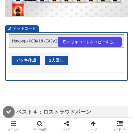
デッキコード
Mpypyp-HCBWt8-EX3y2X
デッキコードをコピーする。
デッキ作成
1人回し
ベスト４：ロストラウドボーン
プレイヤー：Raulさん
メニュー
デッキ検索
シェア
トップ
サイドバー