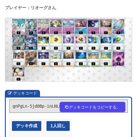
プレイヤー：リオーグさん
デッキコード
gnPgLn-5jd0Bp-inLNL6
デッキコードをコピーする。
デッキ作成
1人回し