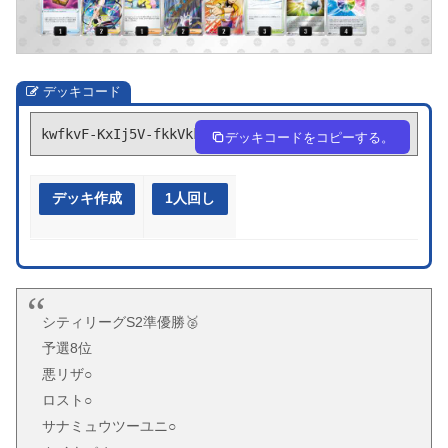
デッキコード
kwfkvF-KxIj5V-fkkVkk
デッキコードをコピーする。
デッキ作成
1人回し
シティリーグS2準優勝🥈
予選8位
悪リザ○
ロスト○
サナミュウツーユニ○