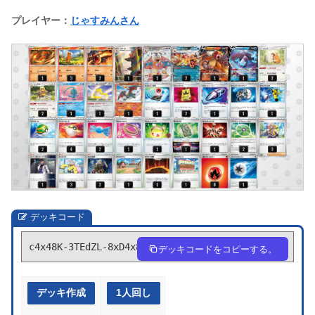
プレイヤー：
じゃすみんさん
デッキコード
c4x48K-3TEdZL-8xD4x8
デッキコードをコピーする。
デッキ作成
1人回し