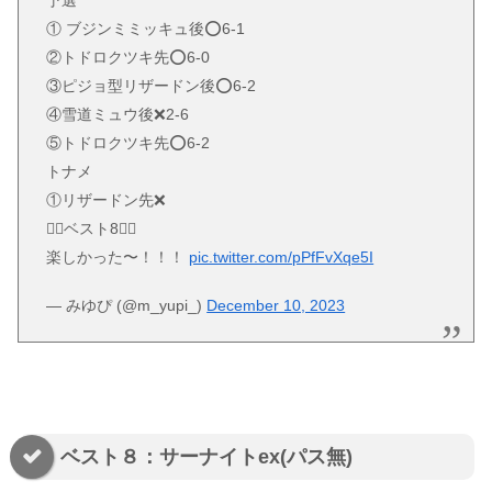
① ブジンミミッキュ後⭕️6-1
②トドロクツキ先⭕️6-0
③ピジョ型リザードン後⭕️6-2
④雪道ミュウ後❌2-6
⑤トドロクツキ先⭕️6-2
トナメ
①リザードン先❌
✊🏻ベスト8✊🏻
楽しかった〜！！！
pic.twitter.com/pPfFvXqe5I
— みゆぴ (@m_yupi_)
December 10, 2023
ベスト８：サーナイトex(パス無)