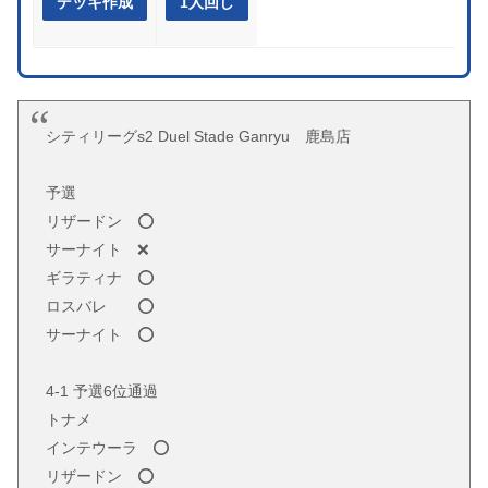
デッキ作成
1人回し
シティリーグs2 Duel Stade Ganryu 鹿島店
予選
リザードン ⭕️
サーナイト ❌
ギラティナ ⭕️
ロスバレ ⭕️
サーナイト ⭕️
4-1 予選6位通過
トナメ
インテウーラ ⭕️
リザードン ⭕️