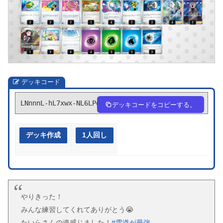
デッキコード
LNnnnL-hL7xwx-NL6LPg
デッキコードをコピーする。
デッキ作成
1人回し
やりきった！
みんな練習してくれてありがとう😭
たいらさんの魂感じました！
#雪道が最強