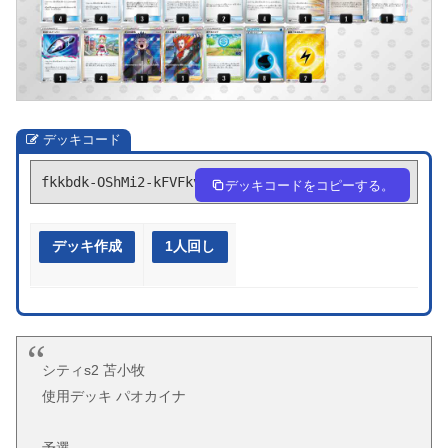
デッキコード
fkkbdk-OShMi2-kFVFkv
デッキコードをコピーする。
デッキ作成
1人回し
シティs2 苫小牧
使用デッキ パオカイナ
予選