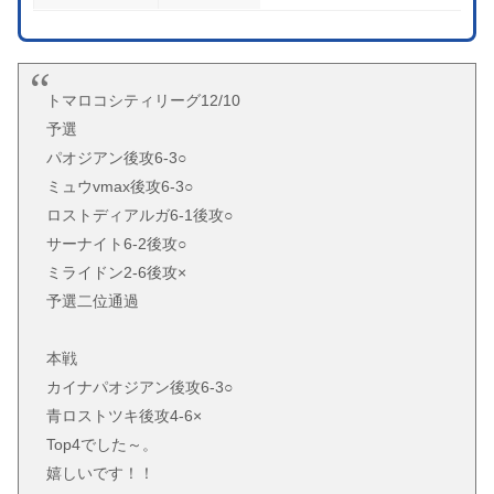
トマロコシティリーグ12/10
予選
パオジアン後攻6-3○
ミュウvmax後攻6-3○
ロストディアルガ6-1後攻○
サーナイト6-2後攻○
ミライドン2-6後攻×
予選二位通過
本戦
カイナパオジアン後攻6-3○
青ロストツキ後攻4-6×
Top4でした～。
嬉しいです！！