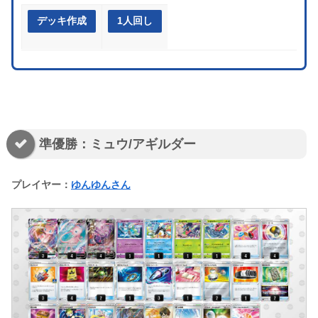
デッキ作成
1人回し
準優勝：ミュウ/アギルダー
プレイヤー：
ゆんゆんさん