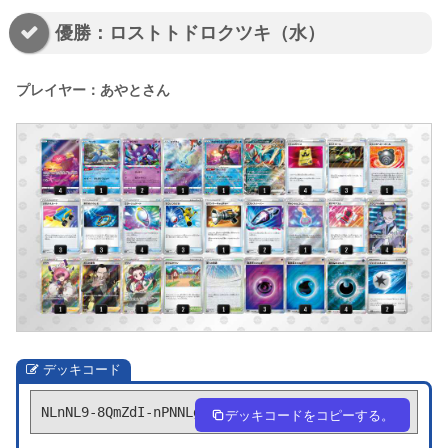
優勝：ロストトドロクツキ（水）
プレイヤー：あやとさん
デッキコード
NLnNL9-8QmZdI-nPNNLg
デッキコードをコピーする。