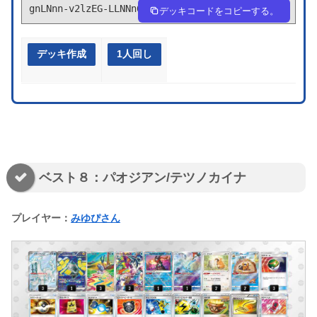
gnLNnn-v2lzEG-LLNNn6
デッキコードをコピーする。
デッキ作成
1人回し
ベスト８：パオジアン/テツノカイナ
プレイヤー：
みゆぴさん