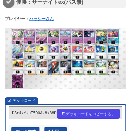
優勝：サーナイトex(パス無)
プレイヤー：
ハッシーさん
デッキコード
D8c4xY-uI5D0A-8x88DD
デッキコードをコピーする。