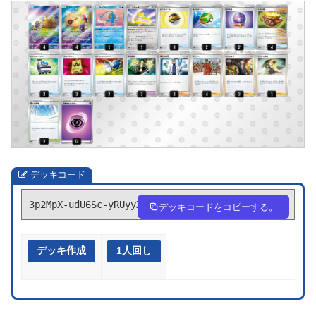
デッキコード
3p2MpX-udU6Sc-yRUyyX
デッキコードをコピーする。
デッキ作成
1人回し