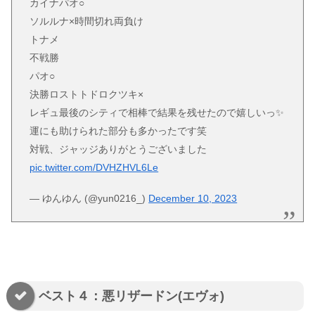
カイナパオ○
ソルルナ×時間切れ両負け
トナメ
不戦勝
パオ○
決勝ロストトドロクツキ×
レギュ最後のシティで相棒で結果を残せたので嬉しいっ✨
運にも助けられた部分も多かったです笑
対戦、ジャッジありがとうございました
pic.twitter.com/DVHZHVL6Le
— ゆんゆん (@yun0216_)
December 10, 2023
ベスト４：悪リザードン(エヴォ)