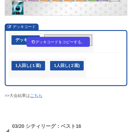
デッキコード
デッキ作成
9gnLQg-JGRuV8-NHnNgL
デッキコードをコピーする。
1人回し(１面)
1人回し(２面)
>>大会結果は
こちら
03/20 シティリーグ：ベスト16