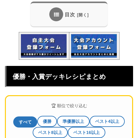
目次
優勝・入賞デッキレシピまとめ
🏆 順位で絞り込む
優勝
準優勝以上
ベスト4以上
すべて
ベスト8以上
ベスト16以上