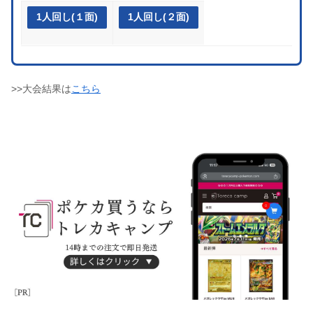
1人回し(１面)
1人回し(２面)
>>大会結果は
こちら