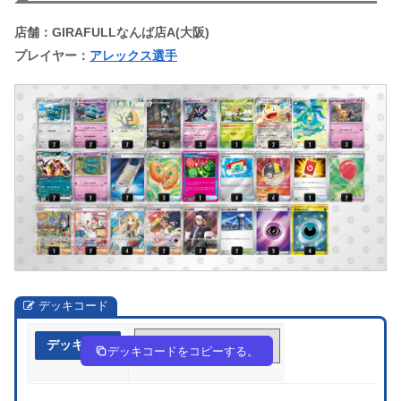
店舗：GIRAFULLなんば店A(大阪)
プレイヤー：
アレックス選手
デッキコード
デッキ作成
pUR2yy-OSwdHB-pMXpyX
デッキコードをコピーする。