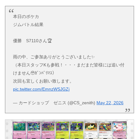
本日のポケカ
ジムバトル結果
優勝 S7110さん🏆
雨の中、ご参加ありがとうございました✨
（本日スタッフKも参戦！・・・まだまだ皆様には追い付
けません🥹ｶﾞﾝﾊﾞﾘﾏｽ）
次回も宜しくお願い致します。
pic.twitter.com/EmnzWSJGZj
— カードショップ ゼニス (@CS_zenith)
May 22, 2026