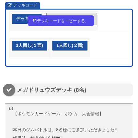
デッキコード
デッキ作成
kfVkFv-QEX5dV-kkF5fb
デッキコードをコピーする。
1人回し(１面)
1人回し(２面)
メガドリュウズデッキ (8名)
【ポケモンカードゲーム ポケカ 大会情報】
本日のジムバトルは、8名様にご参加いただきました‼️
優勝は、せきがはら様👑‼️