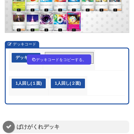
デッキコード
デッキ作成
GG488Y-9NfwE2-84YcD8
デッキコードをコピーする。
1人回し(１面)
1人回し(２面)
ばけがくれデッキ