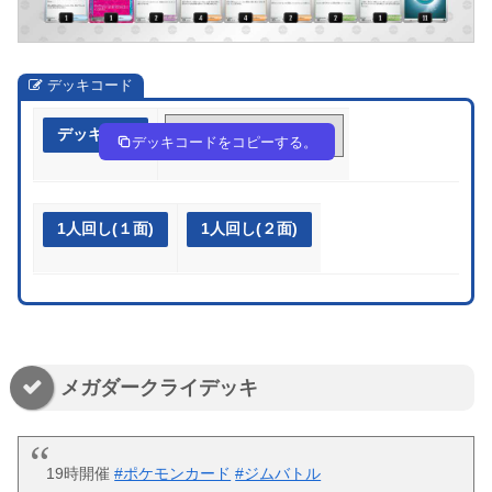
デッキコード
デッキ作成
LgHQnN-w36nmz-nn9nQ9
デッキコードをコピーする。
1人回し(１面)
1人回し(２面)
メガダークライデッキ
19時開催
#ポケモンカード
#ジムバトル