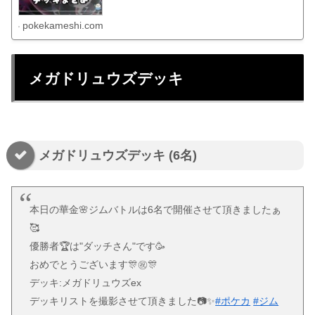
pokekameshi.com
メガドリュウズデッキ
メガドリュウズデッキ (6名)
本日の華金🌸ジムバトルは6名で開催させて頂きましたぁ
🥰
優勝者🏆は"ダッチさん"です🥳
おめでとうございます🎊㊗️🎊
デッキ:メガドリュウズex
デッキリストを撮影させて頂きました📷✨
#ポケカ
#ジム