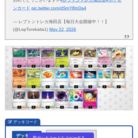
ンカード
pic.twitter.com/dSmY8tnDa4
— レプトントレカ海田店【毎日大会開催中！！】
(@LepTorekaita1)
May 22, 2026
デッキコード
デッキ作成
DDD8c8-Xpd57D-G88Y48
デッキコードをコピーする。