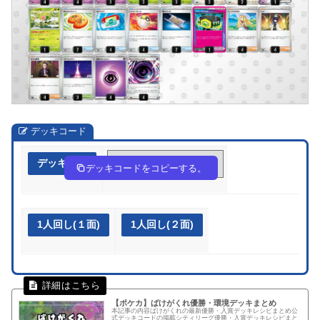
デッキコード
デッキ作成
yXXypy-9jEOdW-ySSRyp
デッキコードをコピーする。
1人回し(１面)
1人回し(２面)
【ポケカ】ばけがくれ優勝・環境デッキまとめ
本記事の内容ばけがくれの最新優勝・入賞デッキレシピまとめ公
式デッキコードの掲載シティリーグ優勝・入賞デッキレシピまと