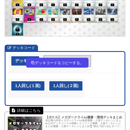
デッキコード
デッキ作成
8YcGD8-WYXMyU-cGJYcc
デッキコードをコピーする。
1人回し(１面)
1人回し(２面)
【ポケカ】メガダークライex優勝・環境デッキまとめ
本記事の内容メガダークライex最新優勝・入賞デッキレシピまと
め公式デッキコードの掲載シティリーグ優勝・入賞デッキレシピ
まとめ優勝・入賞デッキレシピまとめ🏆 順位で絞り込むすべて優
勝準優勝以上ベスト4以上ベスト8以上ベスト16以上.pk-r-...