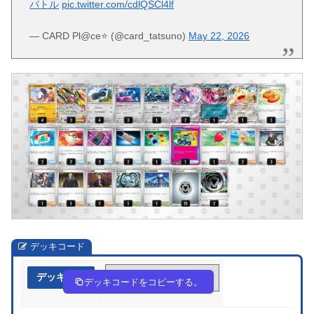
バトル
pic.twitter.com/cdlQSCl4lf
— CARD Pl@ce⭐️ (@card_tatsuno)
May 22, 2026
デッキコード
デッキ作成
YYG88c-iWQkQ0-88Y48Y
デッキコードをコピーする。