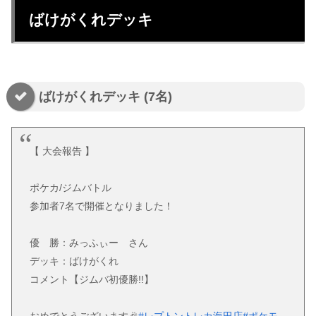
ばけがくれデッキ
ばけがくれデッキ (7名)
【 大会報告 】
ポケカ/ジムバトル
参加者7名で開催となりました！
優 勝：みっふぃー さん
デッキ：ばけがくれ
コメント【ジムバ初優勝!!】
おめでとうございます🎉
#レプトントレカ海田店
#ポケモ