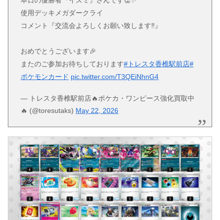
使用デッキメガダークライ
コメント『交流会よろしくお願い致します‼️』
おめでとうございます🎉
またのご参加お待ちしております
#トレスタ香椎駅前店
#
ポケモンカード
pic.twitter.com/T3QEiNhnG4
— トレスタ香椎駅前店🔥ポケカ・ワンピース強化買取中
🔥 (@toresutaks)
May 22, 2026