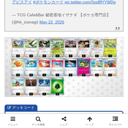
アビスアイ
#ポケモンカード
pic.twitter.com/3xpBfYYWDg
— TCG Cafe&Bar 秘密基地イザナギ 【ポケカ専門店】
(@hk_izanagi)
May 22, 2026
デッキコード
デッキ作成
SMMyRy-19BDPe-Mypyy2
デッキコードをコピーする。
メニュー
デッキ検索
シェア
トップ
サイドバー