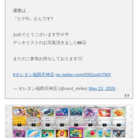
優勝は…
『ヒデG』さんです‼️
おめでとうございます🎊🎉🎊
デッキリストのお写真頂きました📸😋
またのご参加お待ちしております🙇‍♂️
#オレタン福岡天神店
pic.twitter.com/0XGcqIU7MX
— オレタン福岡天神店 (@card_strike)
May 22, 2026