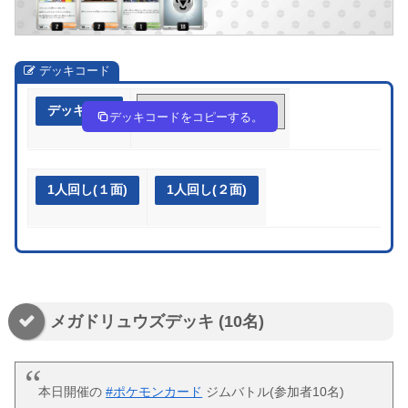
デッキコード
デッキ作成
88YKGx-BBIBH8-48Dc8Y
デッキコードをコピーする。
1人回し(１面)
1人回し(２面)
メガドリュウズデッキ (10名)
本日開催の
#ポケモンカード
ジムバトル(参加者10名)