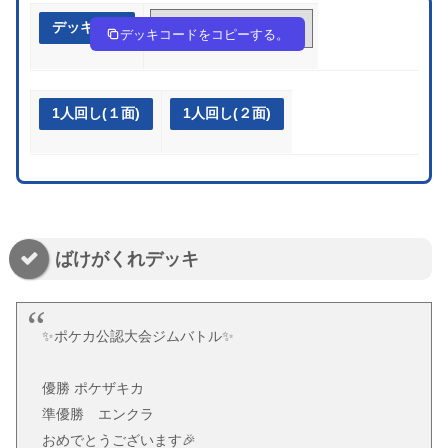
デッキ作成
EXyRSU-B3V2bg-XXyyyp
デッキコードをコピーする。
1人回し(１面)
1人回し(２面)
ばけがくれデッキ
✨ポケカ公認大会ジムバトル✨
優勝 ポケザキカ
準優勝 エンクラ
おめでとうございます🎉