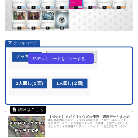
デッキコード
デッキ作成
kkdkvk-3zpxfL-FfVbkf
デッキコードをコピーする。
1人回し(１面)
1人回し(２面)
【ポケカ】メガドリュウズex優勝・環境デッキまとめ
本記事の内容メガドリュウズex最新優勝・入賞デッキレシピまと
め公式デッキコードの掲載シティリーグ優勝・入賞デッキレシピ
まとめデッキ作成用テンプレート予めパーツを入力しているので
カード検索する手間を減らせます！テンプレートからデッキを組
む！デ...