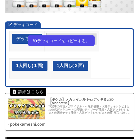
デッキコード
デッキ作成
FVkVbk-CE3tW1-fFvFFF
デッキコードをコピーする。
1人回し(１面)
1人回し(２面)
【ポケカ】メガライボルトexデッキまとめ
【Manectric】
本記事の内容メガライボルトex最新優勝・入賞デッキレシピまと
め公式デッキコードの掲載シティリーグ優勝・入賞デッキレシピ
まとめ関連デッキ優勝・入賞デッキレシピまとめ🏆 順位で絞り込
むすべて優勝準優勝以上ベスト4以上ベスト8以上ベスト16以
上....
pokekameshi.com