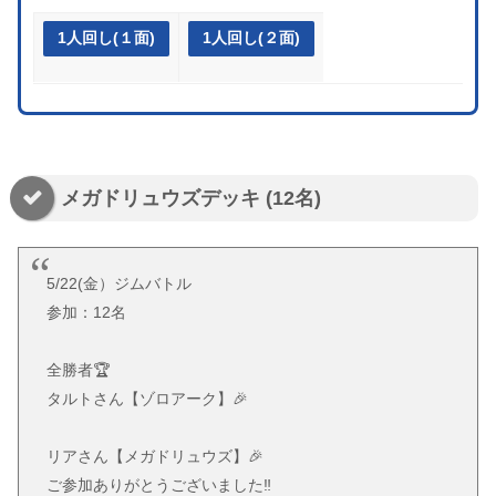
1人回し(１面)
1人回し(２面)
メガドリュウズデッキ (12名)
5/22(金）ジムバトル
参加：12名
全勝者🏆
タルトさん【ゾロアーク】🎉
リアさん【メガドリュウズ】🎉
ご参加ありがとうございました‼️