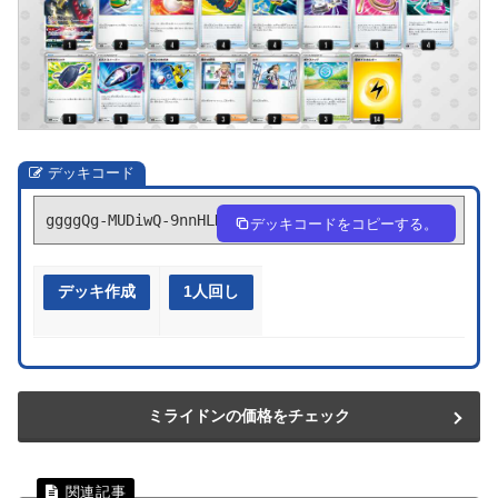
デッキコード
ggggQg-MUDiwQ-9nnHLH
デッキコードをコピーする。
デッキ作成
1人回し
ミライドンの価格をチェック