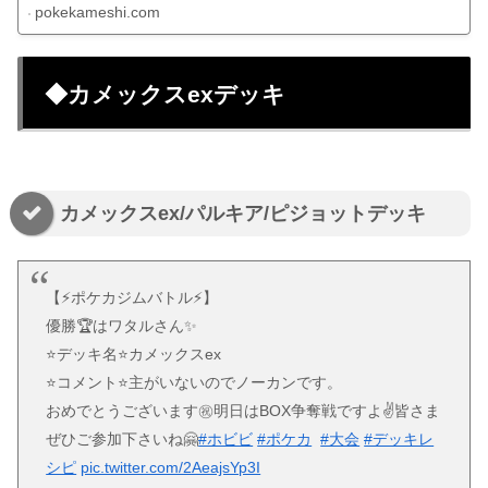
pokekameshi.com
◆カメックスexデッキ
カメックスex/パルキア/ピジョットデッキ
【⚡️ポケカジムバトル⚡️】
優勝🏆はワタルさん✨
⭐️デッキ名⭐️カメックスex
⭐️コメント⭐️主がいないのでノーカンです。
おめでとうございます㊗️明日はBOX争奪戦ですよ✌️皆さま
ぜひご参加下さいね🤗
#ホビビ
#ポケカ
#大会
#デッキレ
シピ
pic.twitter.com/2AeajsYp3I