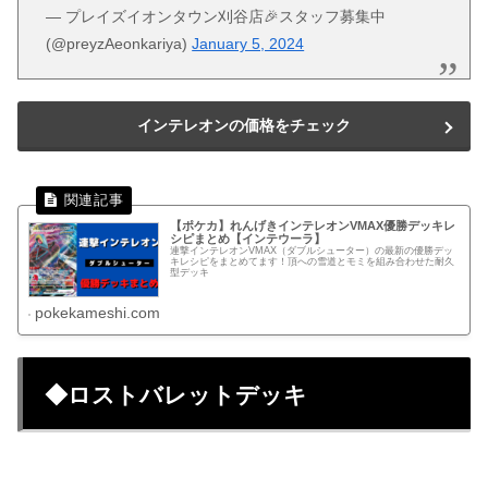
— プレイズイオンタウン刈谷店🎉スタッフ募集中
(@preyzAeonkariya)
January 5, 2024
インテレオンの価格をチェック
【ポケカ】れんげきインテレオンVMAX優勝デッキレ
シピまとめ【インテウーラ】
連撃インテレオンVMAX（ダブルシューター）の最新の優勝デッ
キレシピをまとめてます！頂への雪道とモミを組み合わせた耐久
型デッキ
pokekameshi.com
◆ロストバレットデッキ