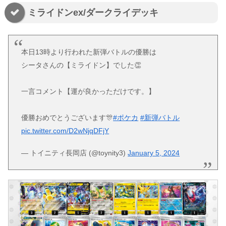
ミライドンex/ダークライデッキ
本日13時より行われた新弾バトルの優勝は
シータさんの【ミライドン】でした👏
一言コメント【運が良かっただけです。】
優勝おめでとうございます🎊
#ポケカ
#新弾バトル
pic.twitter.com/D2wNjqDFjY
— トイニティ長岡店 (@toynity3)
January 5, 2024