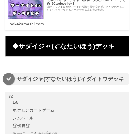
め【Gardevoirex】
環境トップ！２進化デッキの常識を覆す安定感とどんなポケモン
を１発できぜつすることができる高火力が魅力。
pokekameshi.com
◆サダイジャ(すなたいほう)デッキ
サダイジャ(すなたいほう)/イダイトウデッキ
1/5
ポケモンカードゲーム
ジムバトル
🏆️優勝🏆️
ろーにぃさん🎉✨😄✨🎊