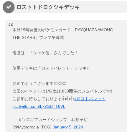
ロストトドロクツキデッキ
本日19時開催のポケモンカード「RAYQUAZA AMONG
THE STARS」プレマ争奪戦
優勝は…「シャケ缶」さんでした！
使用デッキは「ロストバレット」デッキ‼️
おめでとうございます👏👏👏
次回のイベントは1/6(土)10:30開催のジムバトルです‼️
ご参加お待ちしております👍👍👍
#ロストバレット
…
pic.twitter.com/bkZSDTT8VL
— メソロギアカードショップ 我孫子店
(@Mythorogia_TCG)
January 5, 2024