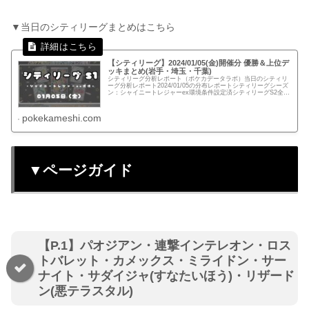
▼当日のシティリーグまとめはこちら
【シティリーグ】2024/01/05(金)開催分 優勝＆上位デ
ッキまとめ(岩手・埼玉・千葉)
シティリーグ分析レポート（ポケカデータラボ）当日のシティリ
ーグ分析レポート2024/01/05の分布レポートシティリーグシーズ
ン：シャイニートレジャーex環境条件設定済シティリーグS2全体
分布岩手：ポケ堂盛岡店 【定員：64名】開催：ポケ堂...
pokekameshi.com
▼ページガイド
【P.1】パオジアン・連撃インテレオン・ロス
トバレット・カメックス・ミライドン・サー
ナイト・サダイジャ(すなたいほう)・リザード
ン(悪テラスタル)