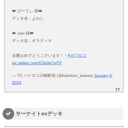
👑 ぴーてぃ 様👑
デッキ名：よわし
👑 cani 様👑
デッキ名：ギラティナ
全勝おめでとうございます！！
#カワロコ
pic.twitter.com/GSaVe7ojTF
— TC バトロコ川崎駅前 (@batoloco_kawas)
January 5,
2024
サーナイトexデッキ