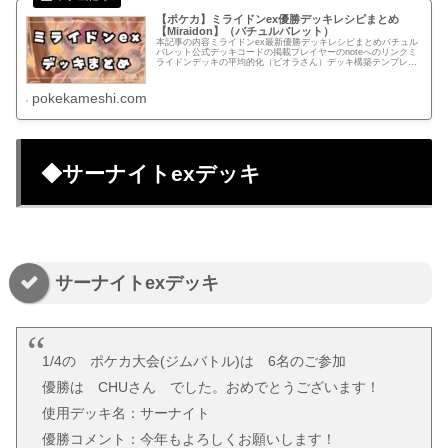
【ポケカ】ミライドンex優勝デッキレシピまとめ
【Miraidon】（バチュルバレット）
本記事の内容ミライドンex最新優勝デッキレシピまとめバチュル
バレット公式デッキコードの掲載プレイヤーのnoteへのリンクミ
ライドンデッキの平均的化（ビオラさん）デッキ構築テンプレー
トあらかじめカードをセットしているのでデッキ構築を時短でき
ま...
pokekameshi.com
◆サーナイトexデッキ
サーナイトexデッキ
1/4の ポケカ大会(ジムバトル)は 6名のご参加
優勝は CHUさん でした。おめでとうございます！
使用デッキ名：サーナイト
優勝コメント：今年もよろしくお願いします！