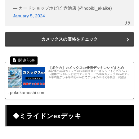
— カードショップホビビ 赤池店 (@hobibi_akaike)
January 5, 2024
カメックスの価格をチェック
【ポケカ】カメックスex優勝デッキレシピまとめ
本記事の内容カメックスex最新優勝デッキレシピまとめジムバト
ル優勝デッキレシピ公式デッキコードの掲載カメックスexのデッ
キ平均化デッキ平均化noteにてデッキの平均化を集計、発信され
ているビオラさんの記事となります。▼カメックスexのデッキ...
pokekameshi.com
◆ミライドンexデッキ