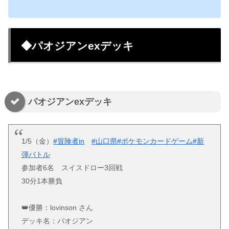
◆パオジアンexデッキ
パオジアンexデッキ
1/5（金）
#冒険者in
#山口県
#ポケモンカードゲーム
#新
弾バトル
参加者6名 スイスドロー3回戦
30分1本勝負
👑優勝：lovinson さん
デッキ名：パオジアン