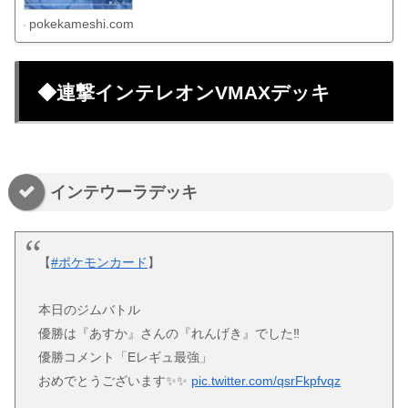
pokekameshi.com
◆連撃インテレオンVMAXデッキ
インテウーラデッキ
【
#ポケモンカード
】
本日のジムバトル
優勝は『あすか』さんの『れんげき』でした‼️
優勝コメント「Eレギュ最強」
おめでとうございます✨✨
pic.twitter.com/qsrFkpfvqz