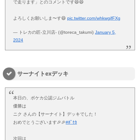
で走ります」とのコメントです😆😆
よろしくお願いしま〜す😄
pic.twitter.com/whkwgifFXg
— トレカの匠-立川店- (@toreca_takumi)
January 5,
2024
サーナイトexデッキ
本日の、ポケカ公認ジムバトル
優勝は
ニク さんの【サーナイト】デッキでした！
おめでとうございます🎉🎉
#ﾎﾟｹｶ
次回は