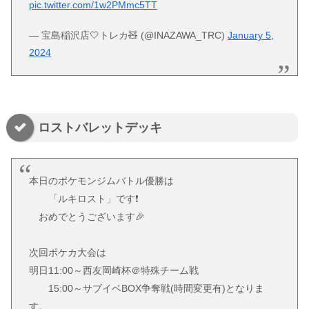
pic.twitter.com/1w2PMmc5TT
— 宝島稲沢店🤍トレカ🧸 (@INAZAWA_TRC)
January 5,
2024
ロストバレットデッキ
本日のポケモンジムバトル優勝は
「ルキロスト」です❗
おめでとうございます🎉
次回ポケカ大会は
明日11:00～西友岡崎杯＠特殊チーム戦
15:00～サブイベBOX争奪戦(時間変更有)となりま
す。