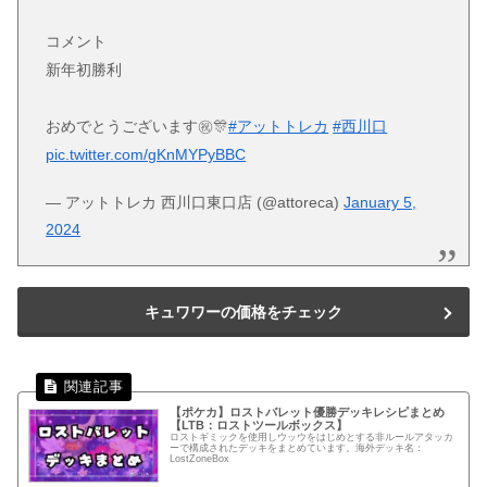
コメント
新年初勝利
おめでとうございます㊗️🎊
#アットトレカ
#西川口
pic.twitter.com/gKnMYPyBBC
— アットトレカ 西川口東口店 (@attoreca)
January 5,
2024
キュワワーの価格をチェック
【ポケカ】ロストバレット優勝デッキレシピまとめ
【LTB：ロストツールボックス】
ロストギミックを使用しウッウをはじめとする非ルールアタッカ
ーで構成されたデッキをまとめています。海外デッキ名：
LostZoneBox