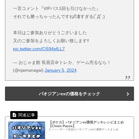
一言コメント『VIPパス1回も引けなかった』
それでも勝っちゃったんですね⁉凄すぎる(ﾟДﾟ;)
本日はご参加ありがとうございました
又のご参加をよろしくお願い致します‼
pic.twitter.com/Cj594pfLL7
— おじゃま館 長居店＠トレカ、ゲーム売るなら！
(@ojamanagai)
January 5, 2024
パオジアンexの価格をチェック
【ポケカ】パオジアンex環境デッキレシピまとめ
【Chien-Paoex】
スノーハザード収録のパオジアンexの優勝デッキまとめ