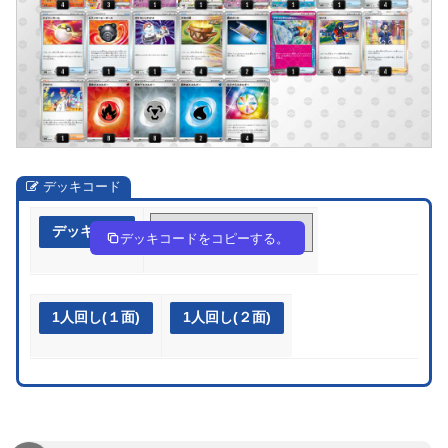
デッキコード
デッキ作成
yppMSX-Ynki7W-Mpp2yU
デッキコードをコピーする。
1人回し(１面)
1人回し(２面)