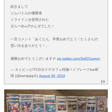
続きまして
ジムバトルの優勝者
ミライドンを使用された
🥇らーめんPさん🥇でした！
一言コメント「あくたん、卒業おめでとう！たくさんの
思い出をありがとう！」
優勝おめでとうございます🎉
pic.twitter.com/3e82Uuenzr
— カミピッピ/TCGボドゲカフェ特撮ベイブレードbar町
田 (@kamipippi1)
August 30, 2024