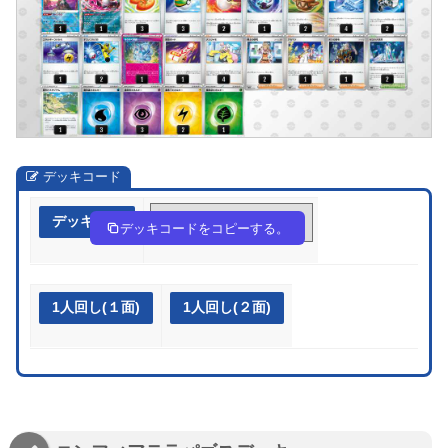
デッキコード
デッキ作成
VFwdkv-vDF8oL-5Fk1ff
デッキコードをコピーする。
1人回し(１面)
1人回し(２面)