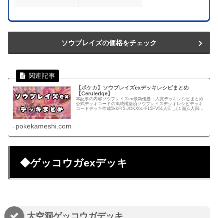
ソウブレイズの価格をチェック
【ポケカ】ソウブレイズexデッキレシピまとめ
【Ceruledge】
本記事の内容ソウブレイズex最新優勝・入賞デッキレシピまとめ
公式デッキコードの掲載構築済ソウブレイズデッキレシピデッキ
コードデッキ作成5kkFf5-JOKX6c-F15FV51人回し(１面)1人回し
(２面)優勝・入賞デッキレシピまとめ🏆 順...
pokekameshi.com
◆ゲッコウガexデッキ
大空洞ゲッコウガデッキ