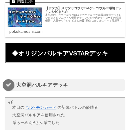
【ポケカ】メガゲッコウガex&ゲッコウガex環境デッ
キレシピまとめ
本記事の内容ゲッコウガex＆メガゲッコウガex最新優勝デッキレ
シピまとめジムバトル優勝デッキレシピ公式デッキコードの掲載
優勝・入賞デッキレシピまとめ🏆 順位で絞り込むすべて優勝準優
勝以上ベスト4以上ベスト8以上ベスト16以上.pk-r-hi...
pokekameshi.com
◆オリジンパルキアVSTARデッキ
大空洞パルキアデッキ
本日の
#ポケモンカード
の新弾バトルの優勝者
大空洞パルキアを使用された
🥇らーめんPさん🥇でした