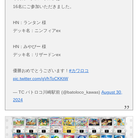
16名にご参加いただきました。
HN：ランタン 様
デッキ名：ニンフィアex
HN：みやぴー 様
デッキ名：リザードンex
優勝おめでとうございます！
#カワロコ
pic.twitter.com/gVhToCKKtW
— TC バトロコ川崎駅前 (@batoloco_kawas)
August 30,
2024