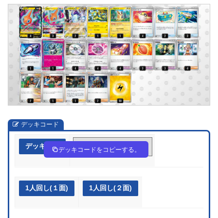
デッキコード
デッキ作成
HgnnHH-BrXg22-NLggNi
デッキコードをコピーする。
1人回し(１面)
1人回し(２面)