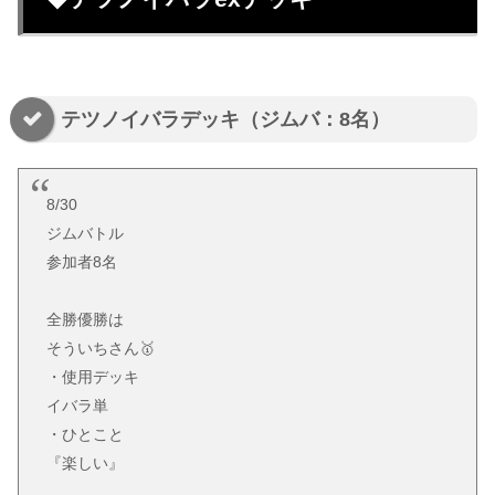
テツノイバラデッキ（ジムバ：8名）
8/30
ジムバトル
参加者8名
全勝優勝は
そういちさん🥇
・使用デッキ
イバラ単
・ひとこと
『楽しい』