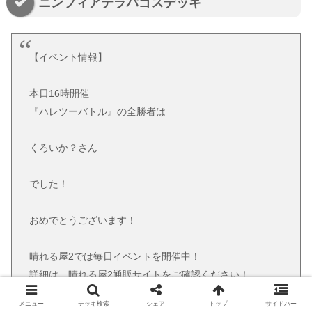
ニンフィアテラパゴスデッキ
【イベント情報】
本日16時開催
『ハレツーバトル』の全勝者は
くろいか？さん
でした！
おめでとうございます！
晴れる屋2では毎日イベントを開催中！
詳細は、晴れる屋2通販サイトをご確認ください！
https://t.co/zKBEST7Sss
pic.twitter.com/RKEpYjabov
メニュー
デッキ検索
シェア
トップ
サイドバー