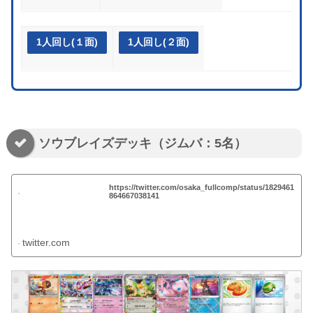
1人回し(１面)
1人回し(２面)
ソウブレイズデッキ（ジムバ：5名）
https://twitter.com/osaka_fullcomp/status/1829461
864667038141
twitter.com