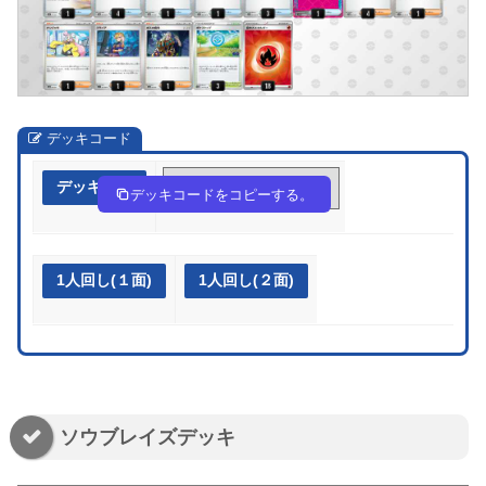
デッキコード
デッキ作成
fFVVF5-El4TRr-kk51wF
デッキコードをコピーする。
1人回し(１面)
1人回し(２面)
ソウブレイズデッキ