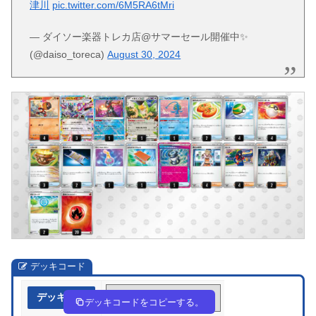
津川
pic.twitter.com/6M5RA6tMri
— ダイソー楽器トレカ店@サマーセール開催中✨
(@daiso_toreca)
August 30, 2024
デッキコード
デッキ作成
NHng6i-8QTlOC-LNggnH
デッキコードをコピーする。