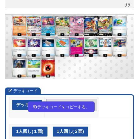
デッキコード
デッキ作成
9HgLHn-OK2Qrv-ggHiLN
デッキコードをコピーする。
1人回し(１面)
1人回し(２面)