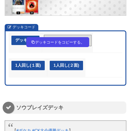
デッキコード
デッキ作成
HngNNi-ZlkClE-gLnggL
デッキコードをコピーする。
1人回し(１面)
1人回し(２面)
ソウブレイズデッキ
【
#ポケカ
#CK大会優勝デッキ
】