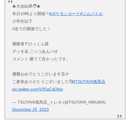
🎄大会結果🧑‍🎄
本日10時より開催☃
#ポケモンカード
#ジムバトル
小学生以下
3名での開催でした！
優勝者🏅ひっくん様
デッキ名:ごっつあんパオ
コメント:勝てて良かったです。
優勝おめでとうございます👏🎉
ご参加ありがとうございました🥰
#TSUTAYA曳馬店
pic.twitter.com/V35aCdQbjg
— TSUTAYA曳馬店_トレカ (@TSUTAYA_HIKUMA)
December 25, 2023