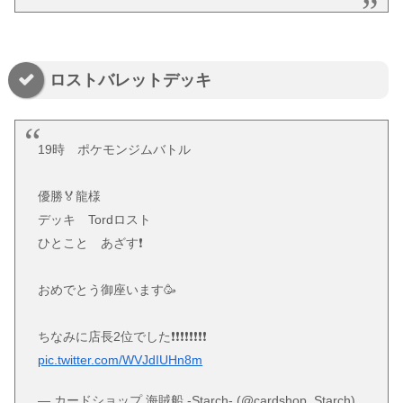
ロストバレットデッキ
19時 ポケモンジムバトル
優勝🏅龍様
デッキ Tordロスト
ひとこと あざす❗️
おめでとう御座います🥳
ちなみに店長2位でした❗️❗️❗️❗️❗️❗️❗️❗️
pic.twitter.com/WVJdIUHn8m
— カードショップ 海賊船 -Starch- (@cardshop_Starch)