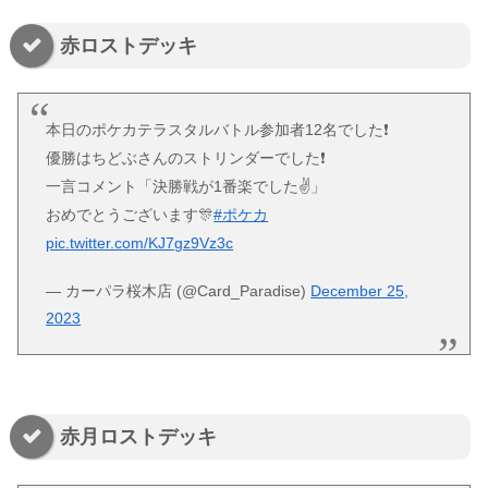
赤ロストデッキ
本日のポケカテラスタルバトル参加者12名でした❗️
優勝はちどぶさんのストリンダーでした❗️
一言コメント「決勝戦が1番楽でした✌️」
おめでとうございます🎊
#ポケカ
pic.twitter.com/KJ7gz9Vz3c
— カーパラ桜木店 (@Card_Paradise)
December 25,
2023
赤月ロストデッキ