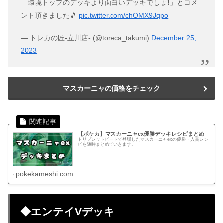
「環境トップのデッキより面白いデッキでしょ❗️」とコメ
ント頂きました🎵
pic.twitter.com/chOMX9Jqpo
— トレカの匠-立川店- (@toreca_takumi)
December 25,
2023
マスカーニャの価格をチェック
【ポケカ】マスカーニャex優勝デッキレシピまとめ
トリプレットビートで登場したマスカーニャexの優勝・入賞レシ
ピを随時まとめていきます。
pokekameshi.com
◆エンテイVデッキ