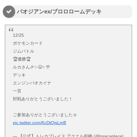
パオジアンex/ブロロロームデッキ
12/25
ポケモンカード
ジムバトル
🏆️優勝🏆️
ルカさん🎉✨😆✨🎊
デッキ
エンジンパオカイナ
一言
対戦ありがとうございました！
ご参加ありがとうございました☺
pic.twitter.com/KcDtOjsLmB
— 【公式】トレカプレイス アクエル前橋 (@torecaplace)