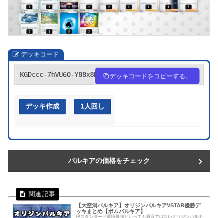
デッキコード
KGDccc-7hVU6O-Y88x8D
デッキコードをコピーする。
デッキ作成
1人回し
パルキアの価格をチェック
【大空洞パルキア】オリジンパルキアVSTAR優勝デ
ッキまとめ【ボムパルキア】
現スタンダード環境最強といっても過言ではないオリジンパルキ