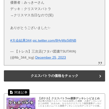
優勝者：みっきーさん
デッキ：クリスマスパトラ
→クリスマス当日なので(笑)
ありがとうございました✨️
#大会結果344
pic.twitter.com/8HyWpSj8NB
— 【トレカ】三次店(フタバ図書TSUTAYA)
(@ftb_344_tcg)
December 25, 2023
クエスパトラの価格をチェック
【ポケカ】クエスパトラex優勝デッキレシピまとめ
本記事の内容クエスパトラexを採用した優勝・入賞デッキレシピ
まとめ特性「みきわめ」をもちのクエスパトラ最新優勝デッキレ
シピまとめジムバトル優勝デッキレシピ公式デッキコードの掲載
優勝・入賞デッキまとめインフェルノX環境11/19(水) シティ...