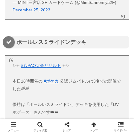
— MINT三宮店 2F カードゲーム (@MintSannomiya2F)
December 25, 2023
ボールレスミライドンデッキ
✨✨
#八PAO大会リザルト
✨✨
本日18時開催の
#ポケカ
公認ジムバトルは3名での開催で
した🌈🌈
優勝は「ボールレスミライドン」デッキを使用した「DV
ホゲータ」さんです👑👑
⚡️優勝おめでとうございます⚡️
メニュー
デッキ検索
シェア
トップ
サイドバー