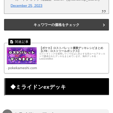
December 25, 2023
キュワワーの価格をチェック
【ポケカ】ロストバレット優勝デッキレシピまとめ
【LTB：ロストツールボックス】
ロストギミックを使用しウッウをはじめとする非ルールアタッカ
ーで構成されたデッキをまとめています。海外デッキ名：
LostZoneBox
pokekameshi.com
◆ミライドンexデッキ