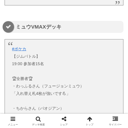
ミュウVMAXデッキ
#ポケカ
【ジムバトル】
19:00 参加者15名
🏆全勝者🏆
・わっふるさん（フュージョンミュウ）
「入れ替え札4枚が強いです💪」
・ちからさん（パオジアン）
「キクポプ杯に来てください🥹」
メニュー
デッキ検索
シェア
トップ
サイドバー