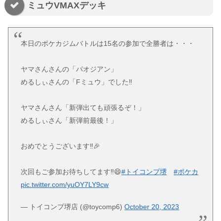
ミュウVMAXデッキ
本日のポケカジムバトルは15名の参加で全勝者は・・・
ヤマさんさんの「パオジアン」
めるしぃさんの「Fミュウ」でした‼️
ヤマさんさん「新弾出ても頑張るぞ！」
めるしぃさん「新弾前最後！」
おめでとうございます‼️🎉
次回もご参加お待ちしてます‼️😄
#トイコンプ堺
#ポケカ
pic.twitter.com/yuOY7LY9cw
— トイコンプ堺店 (@toycomp6)
October 20, 2023