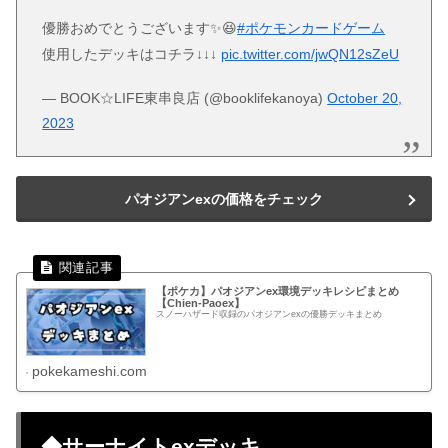
優勝おめでとうございます✨😆
#ポケモンカードゲーム
使用したデッキはコチラ↓↓↓
pic.twitter.com/jwQN12sZeU
— BOOK☆LIFE東串良店 (@booklifekanoya)
October 20,
2023
パオジアンexの価格をチェック
【ポケカ】パオジアンex環境デッキレシピまとめ
【Chien-Paoex】
スノーハザード収録のパオジアンexの優勝デッキまとめ
pokekameshi.com
◆サーナイトexデッキ