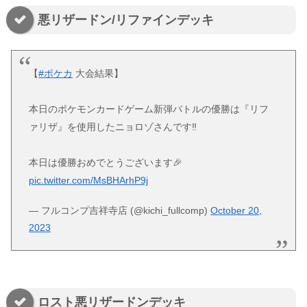
悪リザードン/リファインデッキ
【
#ポケカ
大会結果】
本日のポケモンカードゲーム新弾バトルの優勝は『リフ
ァリザ』を使用したニョロゾさんです‼️
本日は優勝おめでとうございます🎉
pic.twitter.com/MsBHArhP9j
— フルコンプ吉祥寺店 (@kichi_fullcomp)
October 20,
2023
ロスト悪リザードンデッキ