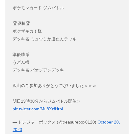
ポケモンカード ジムバトル
🏆優勝🏆
ポケザキカ！様
デッキ名 ミュウしか勝たんデッキ
準優勝🥈
うどん様
デッキ名 パオジアンデッキ
沢山のご参加ありがとうございました☺️☺️☺️
明日19時30分からジムバトル開催✨️
pic.twitter.com/Mu8XzfHrbI
— トレジャーボックス (@treasurebox0120)
October 20,
2023