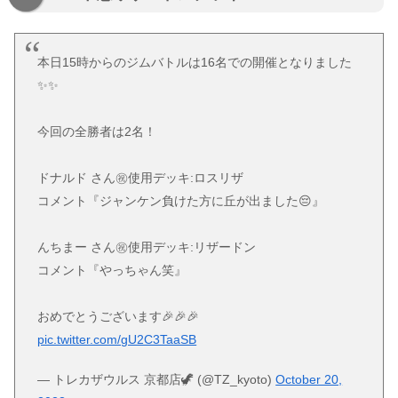
本日15時からのジムバトルは16名での開催となりました
✨️✨
今回の全勝者は2名！
ドナルド さん㊗️使用デッキ:ロスリザ
コメント『ジャンケン負けた方に丘が出ました😔』
んちまー さん㊗️使用デッキ:リザードン
コメント『やっちゃん笑』
おめでとうございます🎉🎉🎉
pic.twitter.com/gU2C3TaaSB
— トレカザウルス 京都店🦖 (@TZ_kyoto)
October 20,