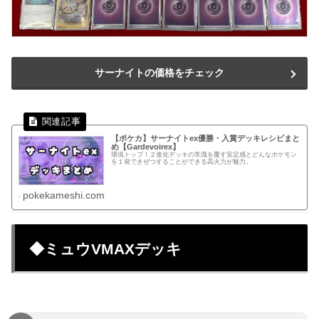
サーナイトの価格をチェック
【ポケカ】サーナイトex優勝・入賞デッキレシピまと
め【Gardevoirex】
環境トップ！２進化デッキの常識を覆す安定感とどんなポケモン
を１発できぜつすることができる高火力が魅力。
pokekameshi.com
◆ミュウVMAXデッキ