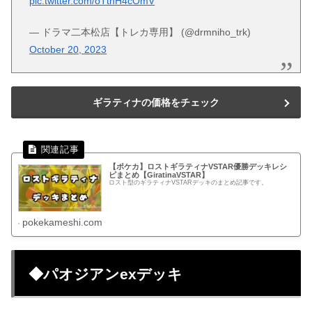
pic.twitter.com/oTthH4cOmV
— ドラマ二本松店【トレカ専用】 (@drmniho_trk)
October 20, 2023
ギラティナの価格をチェック
【ポケカ】ロストギラティナVSTAR優勝デッキレシ
ピまとめ【GiratinaVSTAR】
ロスト型のギラティナVSTARデッキのまとめ記事です。
pokekameshi.com
◆パオジアンexデッキ