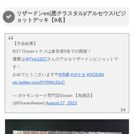
リザードンex(悪テラスタル)/アルセウス/ピジ
ョットデッキ【9名】
【大会結果】
8/27 Oceanトナメは参加者9名での開催！
優勝は
@Tym1027
さんのアルセリザードンピジョットで
す！
おめでとうございます🎊
#沖縄
#ポケカ
#OCEAN
pic.twitter.com/0Y5Wix33cC
— ポケモンカード専門店Ocean 【泡瀬店】
(@OceanAwase)
August 27, 2023