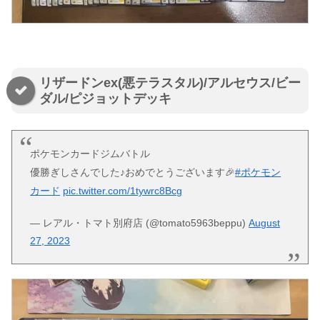
リザードンex(悪テラスタル)/アルセウス/ビー
ダル/ピジョットデッキ
ポケモンカードジムバトル
優勝ぎしさんでした♪おめでとうございます🎉
#ポケモン
カード
pic.twitter.com/1tywrc8Bcg
— レアル・トマト別府店 (@tomato5963beppu)
August
27, 2023