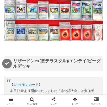
リザードンex(悪テラスタル)/エンテイ/ビーダ
ルデッキ
【
#ポケモンカード
】
本日15時より開催いたしました「非公認大会」は参加者
15名！！
優勝は「ジェットリザードン」を使用された「たかすぃ
メニュー
デッキ検索
シェア
トップ
サイドバー