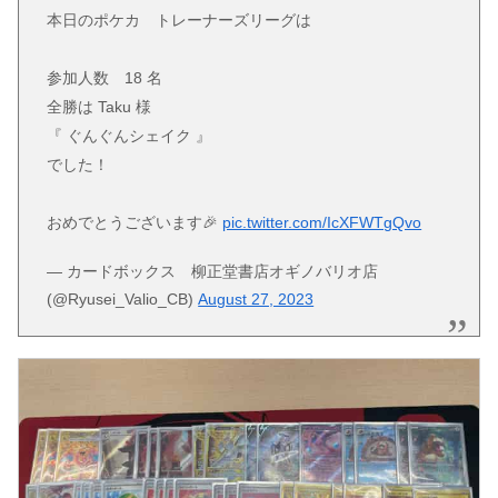
本日のポケカ トレーナーズリーグは
参加人数 18 名
全勝は Taku 様
『 ぐんぐんシェイク 』
でした！
おめでとうございます🎉
pic.twitter.com/IcXFWTgQvo
— カードボックス 柳正堂書店オギノバリオ店
(@Ryusei_Valio_CB)
August 27, 2023