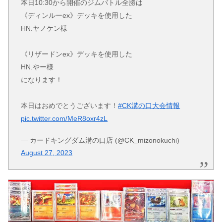
本日10:30から開催のジムバトル全勝は
《ディンルーex》デッキを使用した
HN.ヤノケン様
《リザードンex》デッキを使用した
HN.やー様
になります！
本日はおめでとうございます！
#CK溝の口大会情報
pic.twitter.com/MeR8oxr4zL
— カードキングダム溝の口店 (@CK_mizonokuchi)
August 27, 2023