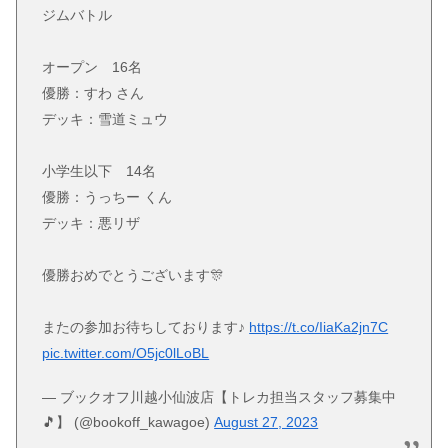
ジムバトル
オープン 16名
優勝：すわ さん
デッキ：雪道ミュウ
小学生以下 14名
優勝：うっちー くん
デッキ：悪リザ
優勝おめでとうございます🎊
またの参加お待ちしております♪
https://t.co/IiaKa2jn7C
pic.twitter.com/O5jc0lLoBL
— ブックオフ川越小仙波店【トレカ担当スタッフ募集中
🎵】 (@bookoff_kawagoe)
August 27, 2023