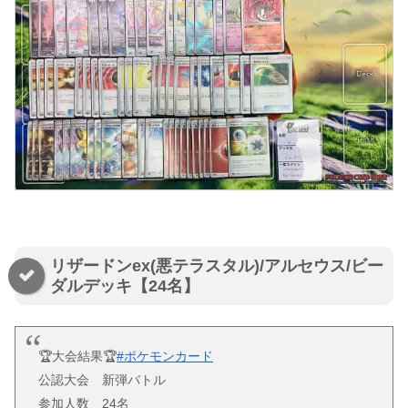
リザードンex(悪テラスタル)/アルセウス/ビー
ダルデッキ【24名】
🏆大会結果🏆
#ポケモンカード
公認大会 新弾バトル
参加人数 24名