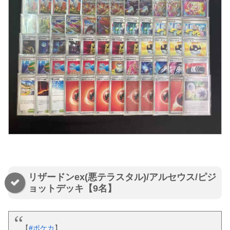
リザードンex(悪テラスタル)/アルセウス/ピジ
ョットデッキ【9名】
【
#ポケカ
】