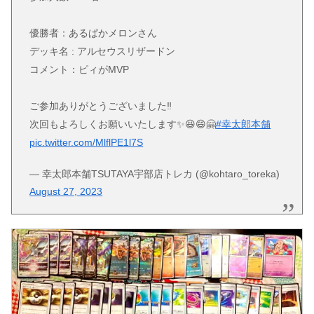
優勝者：あるぱかメロンさん
デッキ名 : アルセウスリザードン
コメント：ピィがMVP
ご参加ありがとうございました‼️
次回もよろしくお願いいたします✨😆😄🤗
#幸太郎本舗
pic.twitter.com/MlflPE1l7S
— 幸太郎本舗TSUTAYA宇部店トレカ (@kohtaro_toreka)
August 27, 2023