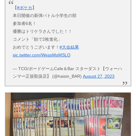
【
#ポケカ
】
本日開催の新弾バトル小学生の部
参加者6名！
優勝はトリケラさんでした！！
コメント「飴で2枚進化」
おめでとうございます！
#大会結果
pic.twitter.com/WespMqMSLO
— TCG/ボードゲームCafe＆Bar スターダスト【ウォーハ
ンマー正規取扱店】 (@haisin_BAR)
August 27, 2023