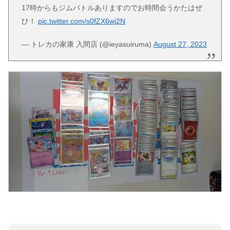
17時からもジムバトルありますのでお時間会うかたはぜ
ひ！
pic.twitter.com/s0fZX6wj2N
— トレカの家康 入間店 (@ieyasuiruma)
August 27, 2023