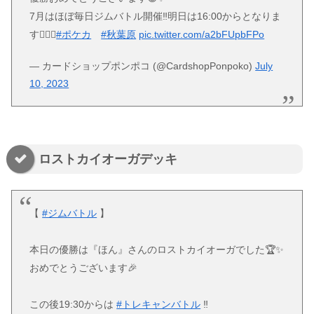
7月はほぼ毎日ジムバトル開催‼️明日は16:00からとなりま
す🙇‍♂️✨
#ポケカ
#秋葉原
pic.twitter.com/a2bFUpbFPo
— カードショップポンポコ (@CardshopPonpoko)
July
10, 2023
ロストカイオーガデッキ
【
#ジムバトル
】
本日の優勝は『ほん』さんのロストカイオーガでした🏆✨
おめでとうございます🎉
この後19:30からは
#トレキャンバトル
‼️