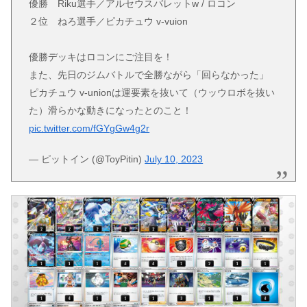
優勝 Riku選手／アルセウスバレットw / ロコン
２位 ねろ選手／ピカチュウ v-vuion
優勝デッキはロコンにご注目を！
また、先日のジムバトルで全勝ながら「回らなかった」
ピカチュウ v-unionは運要素を抜いて（ウッウロボを抜い
た）滑らかな動きになったとのこと！
pic.twitter.com/fGYgGw4g2r
— ピットイン (@ToyPitin)
July 10, 2023