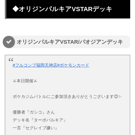
◆オリジンパルキアVSTARデッキ
オリジンパルキアVSTAR/パオジアンデッキ
#フルコンプ福岡天神店
#ポケモンカード
⚔️本日開催⚔️
ポケカジムバトルにご参加頂きありがとうございます😊✨
優勝者『ガシコ』さん
デッキ名『ターボパルキア』
一言『セグレイブ嫌い』