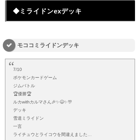
◆ミライドンexデッキ
モココミライドンデッキ
7/10
ポケモンカードゲーム
ジムバトル
🏆️優勝🏆️
ルカwithカルマさん🎉✨😆✨🎊
デッキ
雪道ミライドン
一言
ライチュウとライコウを間違えました…