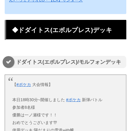
ん)・ウミトリオLO・【EX】サンダース
◆ドダイトス(エボルプレス)デッキ
ドダイトス(エボルプレス)/モルフォンデッキ
【
#ポケカ
大会情報】
本日18時30分~開催しました
#ポケカ
新弾バトル
参加者8名様
優勝は一ノ瀬様です！！
おめでとうございます🎊
使用デッキ:陽だまりの雪道with蛾