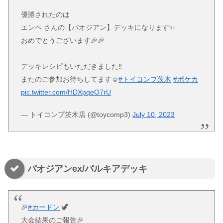
優勝されたのは
エンペ さんの【パオジアン】デッキになります✨
おめでとうございます🎉🎉
デッキレシピもいただきました‼️
またのご参加お待ちしてます☺️
#トイコンプ茨木
#ポケカ
pic.twitter.com/HDXpqeO7rU
— トイコンプ茨木店 (@toycomp3)
July 10, 2023
パオジアンex/パルキアデッキ
🎉
#カードン
🦖
大会結果のご報告🎉