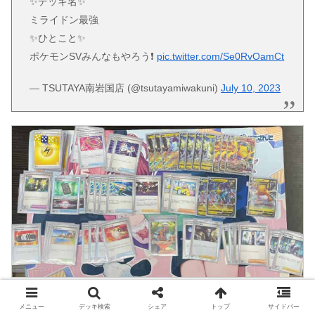
✨デッキ名✨
ミライドン最強
✨ひとこと✨
ポケモンSVみんなもやろう❗️
pic.twitter.com/Se0RvOamCt
— TSUTAYA南岩国店 (@tsutayamiwakuni)
July 10, 2023
メニュー
デッキ検索
シェア
トップ
サイドバー
ミライドンの価格をチェック