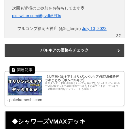
次回も皆様のご参加をお待ちしてます🌟
pic.twitter.com/i6pvdb6FDs
— フルコンプ福岡天神店 (@fc_tenjin)
July 10, 2023
パルキアの価格をチェック
【大空洞パルキア】オリジンパルキアVSTAR優勝デ
ッキまとめ【ボムパルキア】
現スタンダード環境最強といっても過言ではないオリジンパルキ
アVSTARデッキの最新優勝デッキをまとめています。デッキコー
ドや構築に便利なテンプレートも掲載！
pokekameshi.com
◆シャワーズVMAXデッキ