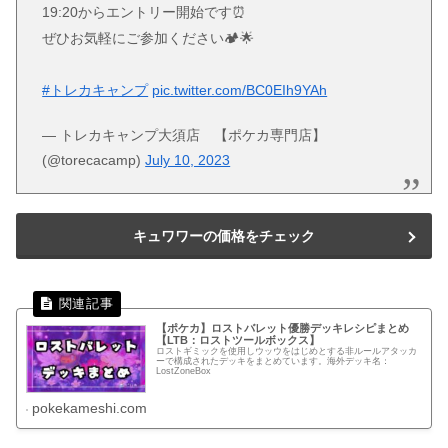
19:20からエントリー開始です⏰
ぜひお気軽にご参加ください🏕🌟
#トレカキャンプ
pic.twitter.com/BC0EIh9YAh
— トレカキャンプ大須店 【ポケカ専門店】
(@torecacamp)
July 10, 2023
キュワワーの価格をチェック
【ポケカ】ロストバレット優勝デッキレシピまとめ
【LTB：ロストツールボックス】
ロストギミックを使用しウッウをはじめとする非ルールアタッカ
ーで構成されたデッキをまとめています。海外デッキ名：
LostZoneBox
pokekameshi.com