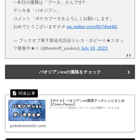
✨本日の優勝は「ブータ」さんです‼️
デッキ名「パオジアン」
コメント「ポケカブータをよろしくお願いします」
おめでとうございます🎉🎉
pic.twitter.com/8h74IeHli2
— ブックオフ東千葉祐光店@トレカ・ホビー☆★スタッ
フ募集中★☆ (@bookoff_yuukou)
July 10, 2023
パオジアンexの価格をチェック
【ポケカ】パオジアンex環境デッキレシピまとめ
【Chien-Paoex】
スノーハザード収録のパオジアンexの優勝デッキまとめ
pokekameshi.com