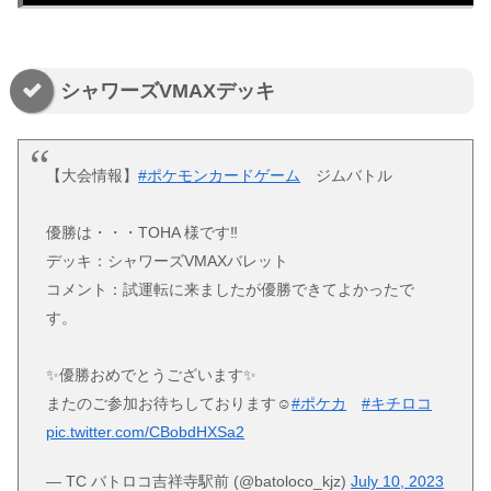
シャワーズVMAXデッキ
【大会情報】
#ポケモンカードゲーム
ジムバトル
優勝は・・・TOHA 様です‼️
デッキ：シャワーズVMAXバレット
コメント：試運転に来ましたが優勝できてよかったで
す。
✨優勝おめでとうございます✨
またのご参加お待ちしております☺️
#ポケカ
#キチロコ
pic.twitter.com/CBobdHXSa2
— TC バトロコ吉祥寺駅前 (@batoloco_kjz)
July 10, 2023