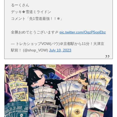
るーくさん
デッキ🍀雪道ミライドン
コメント「先1雪道最強！！❄」
全勝おめでとうございます🎉
pic.twitter.com/OqzP5opEbz
— トレカショップVOW(バウ)＠京都駅から11分！大津京
駅前！ (@shop_VOW)
July 10, 2023