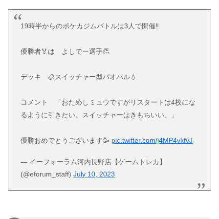
19時半からのポケカジムバトルは3人で開催‼️
優勝者🏅は よしでー選手👏
デッキ 🧊スイッチャー型パオパル💧
コメント 「おためしミュウですがリスタートは4枚にな
るように引きたい。スイッチャーはきもちいい。」
優勝おめでとうございます🥳
pic.twitter.com/j4MP4vkfvJ
— イーフォーラム河内長野店【ゲームトレカ】
(@eforum_staff)
July 10, 2023