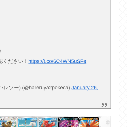
！
認ください！
https://t.co/6C4WN5uSFe
) (@hareruya2pokeca)
January 26,