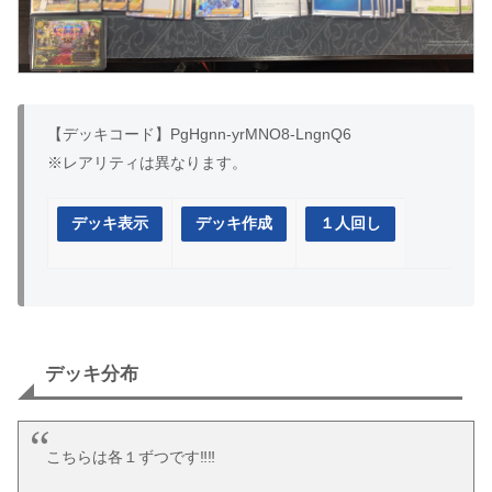
【デッキコード】PgHgnn-yrMNO8-LngnQ6
※レアリティは異なります。
デッキ表示
デッキ作成
１人回し
デッキ分布
こちらは各１ずつです‼️‼️