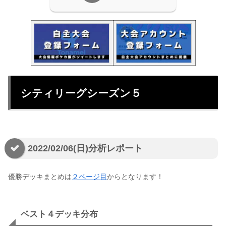
シティリーグシーズン５
2022/02/06(日)分析レポート
優勝デッキまとめは
２ページ目
からとなります！
ベスト４デッキ分布