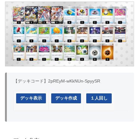
【デッキコード】2pREyM-wKkNUn-SpyySR
デッキ表示
デッキ作成
１人回し