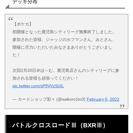
デッキ分布
【ポケカ】
初開催となった鹿児島シティリーグ無事終了しました。
参加された皆様、ジャッジのホフマンさん、みとさん、
開催に尽力いただいたみなさまありがとうございまし
た！
次回2月20日＠ほ～む。鹿児島店さんのシティリーグに参
加される皆様も頑張ってください！
pic.twitter.com/sP9VVzSUiL
— カードショップ彩々 (@saikoro1to3)
February 6, 2022
バトルクロスロードⅢ（BXRⅢ）