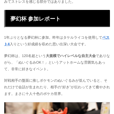
みてストレスを感じる部分ではありました。
夢幻杯 参加レポート
1年ぶりとなる夢幻杯に参加。昨年はタケルライコを使用して
ベス
ト4
入りという好成績を収めた思い出深い大会です。
夢幻杯は、120名超という
大規模でハイレベルな自主大会
でありな
がら、「ぬいぐるみOK！」というアットホームな雰囲気もあっ
て、非常に好きなイベント。
対戦相手の盤面に推しポケモンのぬいぐるみが並んでいると、そ
れだけで会話が生まれたり、相手の“好き”が伝わってきて癒やされ
ます。まさに十人十色のポケカ世界。