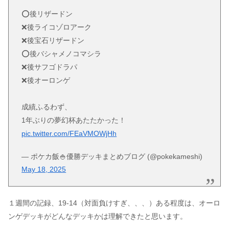
⭕️後リザードン
❌後ライコゾロアーク
❌後宝石リザードン
⭕️後バシャメノコマシラ
❌後サフゴドラパ
❌後オーロンゲ
成績ふるわず、
1年ぶりの夢幻杯あたたかった！
pic.twitter.com/FEaVMOWjHh
— ポケカ飯🍚優勝デッキまとめブログ (@pokekameshi)
May 18, 2025
１週間の記録、19-14（対面負けすぎ、、、）ある程度は、オーロ
ンゲデッキがどんなデッキかは理解できたと思います。