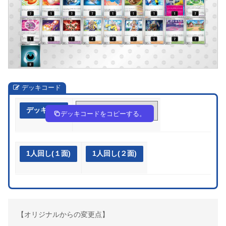
デッキコード
デッキ作成
yESyy2-GIJUij-pMpSyp
デッキコードをコピーする。
1人回し(１面)
1人回し(２面)
【オリジナルからの変更点】