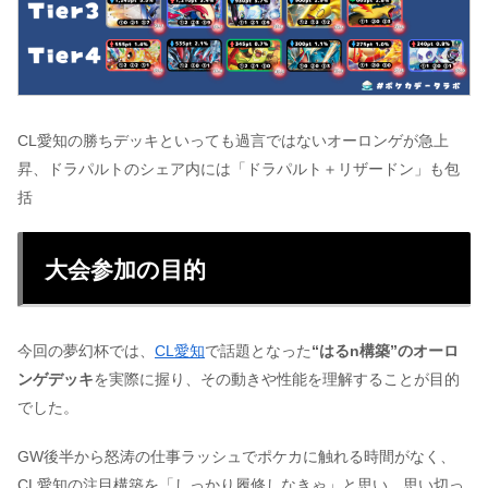
CL愛知の勝ちデッキといっても過言ではないオーロンゲが急上
昇、ドラパルトのシェア内には「ドラパルト＋リザードン」も包
括
大会参加の目的
今回の夢幻杯では、
CL愛知
で話題となった
“はるn構築”のオーロ
ンゲデッキ
を実際に握り、その動きや性能を理解することが目的
でした。
GW後半から怒涛の仕事ラッシュでポケカに触れる時間がなく、
CL愛知の注目構築を「しっかり履修しなきゃ」と思い、思い切っ