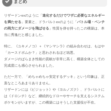
まとめ
リザードンexのように「
進化するだけでワザに必要なエネルギー
を満たせる
」要素と、ドラパルトexのように「
バトル場・ベンチ
の両方にダメージを飛ばせる
」性質を併せ持ったこの構築は、本
当に秀逸だと感じました。
特に、《ユキメノコ》＋《マシマシラ》の組み合わせは、もはや
「カースドボムか？」と思わされるほど凶悪。
ダメージのばらまき性能の貢献が非常に高く、構築全体としての
完成度にも感心させられました。
ただ一方で、「めちゃめちゃ安定するデッキ」という印象は、正
直なところあまりありません。
リザードンには《ピジョット》や《ヨルノズク》、ドラパルトに
は《ドロンチ》など、継続的なドローやサーチを支えるシステム
ポケモンがいますが、この構築にはそうした支援役が不在。