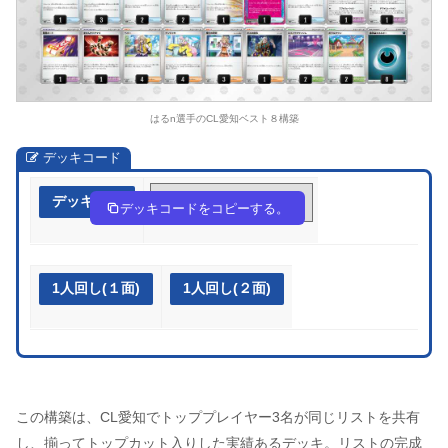
はるn選手のCL愛知ベスト８構築
デッキコード
デッキ作成
pyyypS-cVbiG1-MXSEyX
デッキコードをコピーする。
1人回し(１面)
1人回し(２面)
この構築は、CL愛知でトッププレイヤー3名が同じリストを共有
し、揃ってトップカット入りした実績あるデッキ。リストの完成