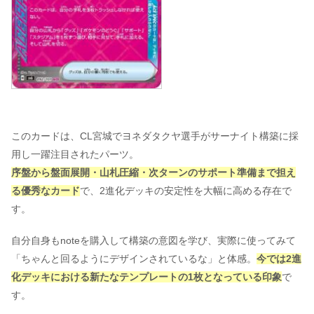
このカードは、CL宮城でヨネダタクヤ選手がサーナイト構築に採
用し一躍注目されたパーツ。
序盤から盤面展開・山札圧縮・次ターンのサポート準備まで担え
る優秀なカード
で、2進化デッキの安定性を大幅に高める存在で
す。
自分自身もnoteを購入して構築の意図を学び、実際に使ってみて
「ちゃんと回るようにデザインされているな」と体感。
今では2進
化デッキにおける新たなテンプレートの1枚となっている印象
で
す。