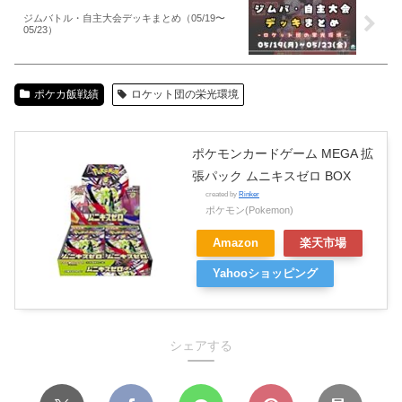
ジムバトル・自主大会デッキまとめ（05/19〜
05/23）
ポケカ飯戦績
ロケット団の栄光環境
ポケモンカードゲーム MEGA 拡
張パック ムニキスゼロ BOX
created by
Rinker
ポケモン(Pokemon)
Amazon
楽天市場
Yahooショッピング
シェアする