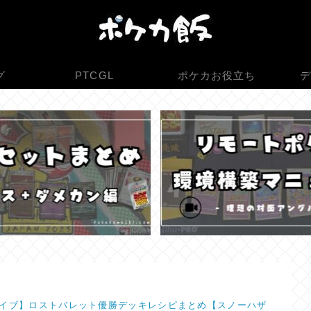
グ
PTCGL
ポケカお役立ち
デ
イブ】ロストバレット優勝デッキレシピまとめ【スノーハザ