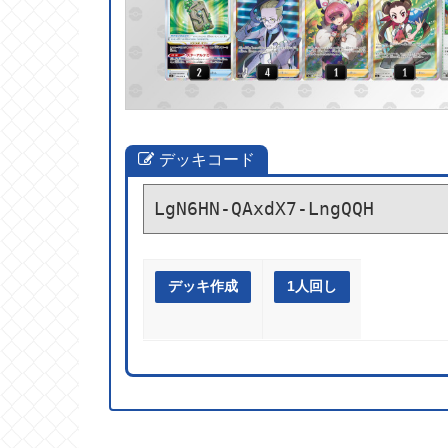
デッキコード
LgN6HN-QAxdX7-LngQQH
デッキ作成
1人回し