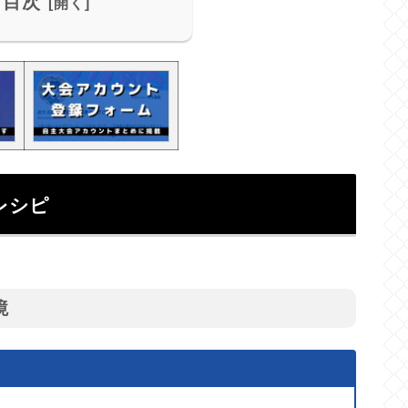
目次
レシピ
境