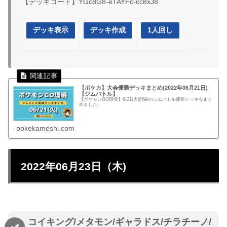
【デッキコード】YGc8G8-eTAYFc-cc8xJ8
デッキ表示
デッキ作成
1人回し
【ポケカ】大会優勝デッキまとめ(2022年06月21日)
【ジムバトル】
【ポケモンGO環境】6/21(火)開催のジムバトル優勝デッキをまと
めました。
pokekameshi.com
2022年06月23日（木)
コイキング/メタモン/ギャラドス/チラチーノ/