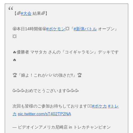
【🌈
#大会
結果🌈】
🤩本日14時開催🤩
#ポケモン
💥『
#新弾バトル
オープン』
💥
🔥優勝者 マサタカ さんの『コイギャラモン』デッキです
🔥
🏆『娘よ！これがパパの強さだ‼️』🏆
🥳🥳🥳おめでとうございます🥳🥳🥳
次回も皆様のご参加お待ちしております🙇‍♂️
#ポケカ
#トレ
カ
pic.twitter.com/sT402TP2NA
— ビデオインアメリカ尼崎店 in トレカチャンピオン