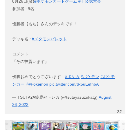
8月26日(金)
#ポケモンカードゲーム
#非公認大会
参加者 : 9名
優勝者【もち】さんのデッキです！
デッキ名 :
#メタモンバレット
コメント
『その技貰います』
優勝おめでとうございます！
#ポケカ
#ポケモン
#ポケモ
ンカード
#Pokemon
pic.twitter.com/tR5uEefn6A
— TSUTAYA鈴鹿@トレカ (@tsutayasuzukatg)
August
26, 2022