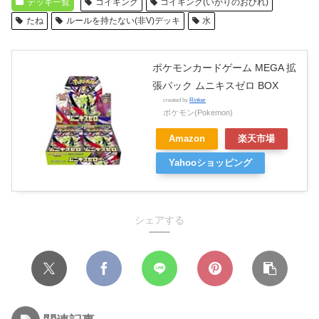
デッキ一覧
コイキング
コイキング(いかりのおびれ)
たね
ルールを持たない(非V)デッキ
水
ポケモンカードゲーム MEGA 拡
張パック ムニキスゼロ BOX
created by
Rinker
ポケモン(Pokemon)
Amazon
楽天市場
Yahooショッピング
シェアする