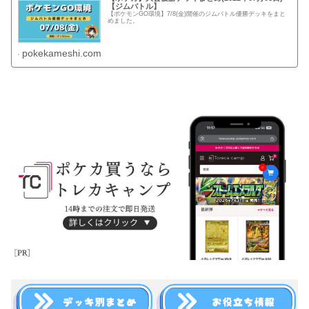
【ジムバトル】
【ポケモンGO環境】7/8(金)開催のジムバトル優勝デッキをまと
めました。
pokekameshi.com