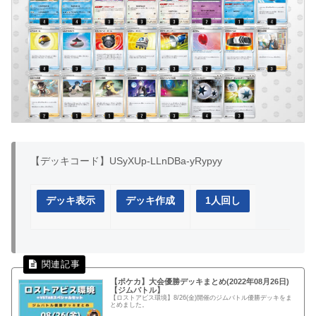
【デッキコード】USyXUp-LLnDBa-yRypyy
デッキ表示
デッキ作成
1人回し
【ポケカ】大会優勝デッキまとめ(2022年08月26日)
【ジムバトル】
【ロストアビス環境】8/26(金)開催のジムバトル優勝デッキをま
とめました。