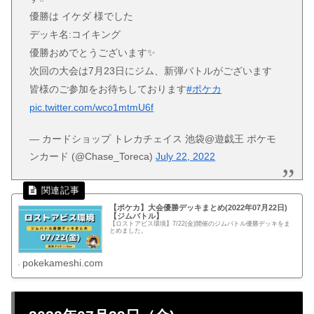
優勝は イケダ 様でした
デッキ名:コイキング
優勝おめでとうございます✨
次回の大会は7月23日にジム、新弾バトルがございます
皆様のご参加をお待ちしております
#ポケカ
pic.twitter.com/wco1mtmU6f
— カードショップ トレカチェイス 池袋@遊戯王 ポケモ
ンカード (@Chase_Toreca)
July 22, 2022
【ポケカ】大会優勝デッキまとめ(2022年07月22日)
【ジムバトル】
【ロストアビス環境】7/22(金)開催のジムバトル優勝デッキをま
とめました。
pokekameshi.com