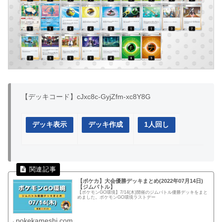
【デッキコード】cJxc8c-GyjZfm-xc8Y8G
デッキ表示
デッキ作成
1人回し
【ポケカ】大会優勝デッキまとめ(2022年07月14日)
【ジムバトル】
【ポケモンGO環境】7/14(木)開催のジムバトル優勝デッキをまと
めました。ポケモンGO環境ラストデー
pokekameshi.com