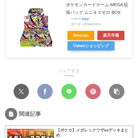
ポケモンカードゲーム MEGA 拡
張パック ムニキスゼロ BOX
created by
Rinker
ポケモン(Pokemon)
Amazon
楽天市場
Yahooショッピング
シェアする
関連記事
【ポケカ】メガレックウザexデッキまと
め