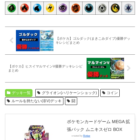
【ポケカ】ゴルダック(まきこみダイブ)優勝デッ
キレシピまとめ
【ポケカ】ヒスイマルマインV優勝デッキレシピ
まとめ
デッキ一覧
グライオン(ハリケーンショック)
コイン
ルールを持たない(非V)デッキ
闘
ポケモンカードゲーム MEGA 拡
張パック ムニキスゼロ BOX
created by
Rinker