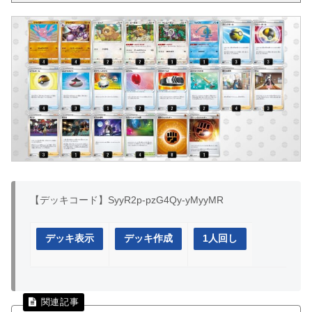
【デッキコード】SyyR2p-pzG4Qy-yMyyMR
デッキ表示
デッキ作成
1人回し