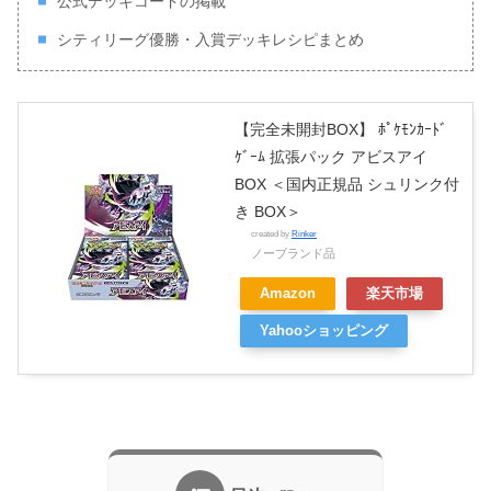
公式デッキコードの掲載
シティリーグ優勝・入賞デッキレシピまとめ
【完全未開封BOX】 ﾎﾟｹﾓﾝｶｰﾄﾞ
ｹﾞｰﾑ 拡張パック アビスアイ
BOX ＜国内正規品 シュリンク付
き BOX＞
created by
Rinker
ノーブランド品
Amazon
楽天市場
Yahooショッピング