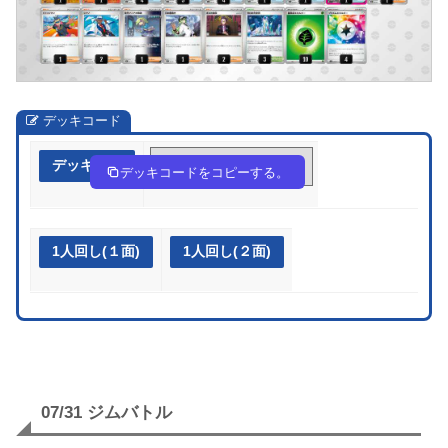
デッキコード
デッキ作成
JDG8xc-3w8AcP-cxK8DD
デッキコードをコピーする。
1人回し(１面)
1人回し(２面)
07/31 ジムバトル