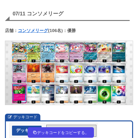
07/11 コンソメリーグ
店舗：
コンソメリーグ
(106名)：優勝
デッキコード
デッキ作成
LiNnig-DR3Up8-LPNN9L
デッキコードをコピーする。