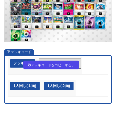
デッキコード
デッキ作成
gPQNLn-Fj9ibD-9nnnQN
デッキコードをコピーする。
1人回し(１面)
1人回し(２面)