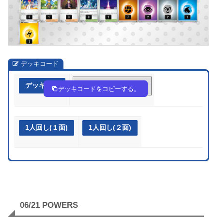
デッキコード
デッキ作成
XyyRyy-R1Px8q-Rpyyp3
デッキコードをコピーする。
1人回し(１面)
1人回し(２面)
06/21 POWERS