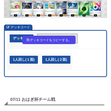
デッキコード
デッキ作成
JG8D4x-ApUuUY-GxxcJK
デッキコードをコピーする。
1人回し(１面)
1人回し(２面)
07/11 おはぎ杯チーム戦