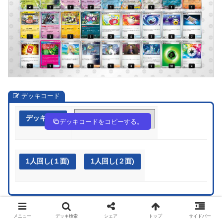
デッキコード
デッキ作成
gnnNLn-MoYbq6-9H6Pn9
デッキコードをコピーする。
1人回し(１面)
1人回し(２面)
メニュー
デッキ検索
シェア
トップ
サイドバー