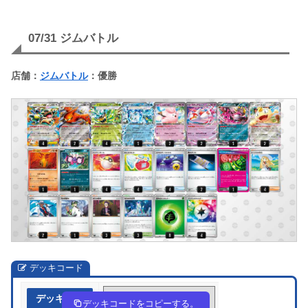
07/31 ジムバトル
店舗：
ジムバトル
：優勝
デッキコード
デッキ作成
bvkkF5-It6tgT-dfVkkv
デッキコードをコピーする。