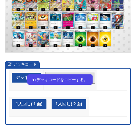
デッキコード
デッキ作成
NgQngn-2Lty7c-Qig9LH
デッキコードをコピーする。
1人回し(１面)
1人回し(２面)