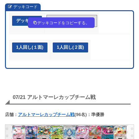
デッキコード
デッキ作成
LNinLn-45HkMS-9gNnnP
デッキコードをコピーする。
1人回し(１面)
1人回し(２面)
07/21 アルトマーレカップチーム戦
店舗：
アルトマーレカップチーム戦
(96名)：準優勝