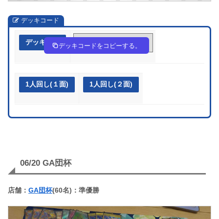
デッキコード
デッキ作成
GY8x8x-0bzFFI-8D4Gac
デッキコードをコピーする。
1人回し(１面)
1人回し(２面)
06/20 GA団杯
店舗：
GA団杯
(60名)：準優勝