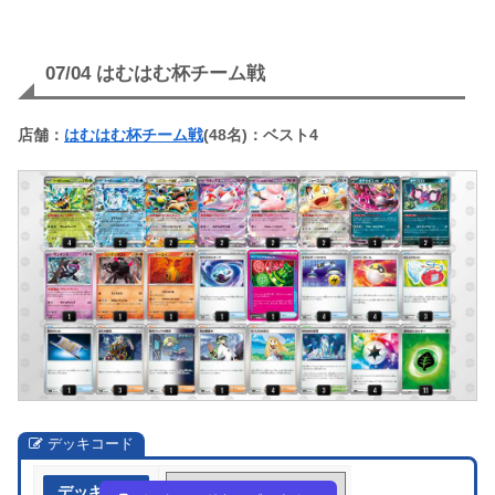
07/04 はむはむ杯チーム戦
店舗：
はむはむ杯チーム戦
(48名)：ベスト4
デッキコード
デッキ作成
gng9nn-Bxof5M-gHNn9P