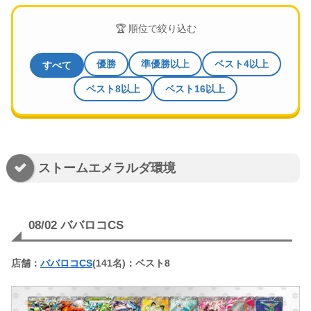
🏆 順位で絞り込む
優勝
準優勝以上
ベスト4以上
すべて
ベスト8以上
ベスト16以上
ストームエメラルダ環境
08/02 ババロコCS
店舗：
ババロコCS
(141名)：ベスト8