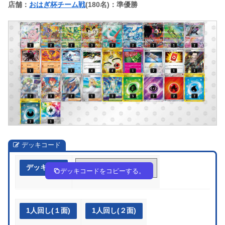
店舗：
おはぎ杯チーム戦
(180名)：準優勝
デッキコード
デッキ作成
GDJx8J-1uHitm-Dxc8cY
デッキコードをコピーする。
1人回し(１面)
1人回し(２面)