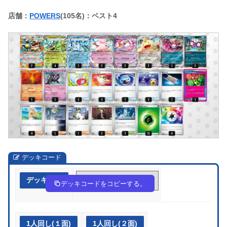
店舗：
POWERS
(105名)：ベスト4
デッキコード
デッキ作成
kFbkvk-EDlc3m-dkkVbw
デッキコードをコピーする。
1人回し(１面)
1人回し(２面)