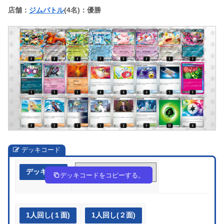
店舗：
ジムバトル
(4名)：優勝
デッキコード
デッキ作成
vbvVkk-QMFTu7-VFdkdf
デッキコードをコピーする。
1人回し(１面)
1人回し(２面)