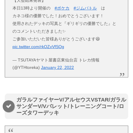
【大会結果発表】
本日13時より開催の
#ポケカ
#ジムバトル
は
カネコ様の優勝でした！おめでとうございます！
使用されたデッキの写真と『ギリギリの優勝でした』と
のコメントいただきました✨
ご参加いただいた皆様ありがとうございます😆
pic.twitter.com/rkOZvVfSOg
— TSUTAYAヤマト屋書店東仙台店 トレカ情報
(@YTHtoreka)
January 22, 2022
ガラルファイヤーV/アルセウスVSTAR/ガラル
サンダーV/Vバレット/トレーニングコート/ロ
ーズタワーデッキ