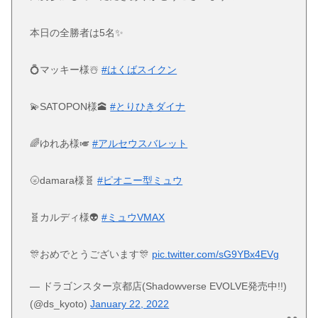
本日の全勝者は5名✨
💍マッキー様☃️
#はくばスイクン
💫SATOPON様🕋
#とりひきダイナ
🌈ゆれあ様🎺
#アルセウスバレット
🌝damara様🧬
#ピオニー型ミュウ
🧬カルディ様👽
#ミュウVMAX
🎊おめでとうございます🎊
pic.twitter.com/sG9YBx4EVg
— ドラゴンスター京都店(Shadowverse EVOLVE発売中!!)
(@ds_kyoto)
January 22, 2022