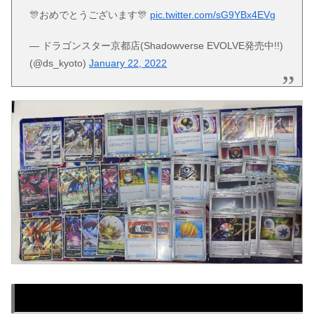
🎊おめでとうございます🎊
pic.twitter.com/sG9YBx4EVg
— ドラゴンスター京都店(Shadowverse EVOLVE発売中!!)
(@ds_kyoto)
January 22, 2022