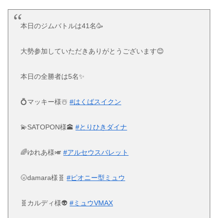
本日のジムバトルは41名🥳
大勢参加していただきありがとうございます😊
本日の全勝者は5名✨
💍マッキー様☃️
#はくばスイクン
💫SATOPON様🕋
#とりひきダイナ
🌈ゆれあ様🎺
#アルセウスバレット
🌝damara様🧬
#ピオニー型ミュウ
🧬カルディ様👽
#ミュウVMAX