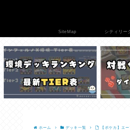
SiteMap
シティリー
ホーム
デッキ一覧
【ポケカ】エー