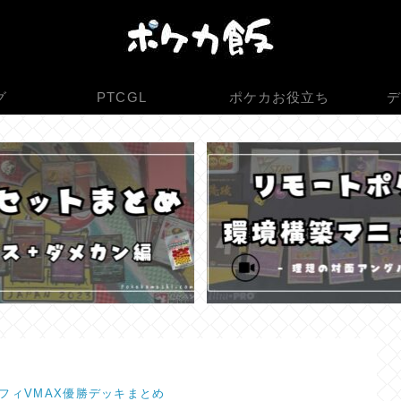
グ
PTCGL
ポケカお役立ち
デ
フィVMAX優勝デッキまとめ