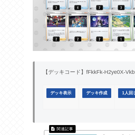
【デッキコード】fFkkFk-H2ye0X-Vkb
デッキ表示
デッキ作成
1人回