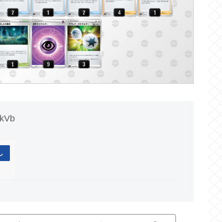
kVb
し