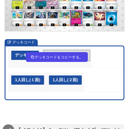
デッキコード
デッキ作成
inLNHn-M2rgIp-gg9gn6
デッキコードをコピーする。
1人回し(１面)
1人回し(２面)