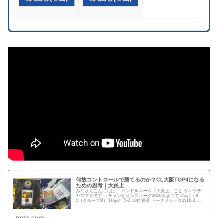
何故コントロールで勝てるのか？CL大阪TOP4になる
ための思考｜大炎上
みなさんこんにちは。 ハンドルネーム「大炎上」こと タケウチ
ヤスマサです。 チャンピオンズリーグ2026大阪にて Day1：8-
0（グループB） Day2：5-2 18位通過 トーナメント含め16-3 と
いう成績で、念願の【CL TOP4】...
note.com