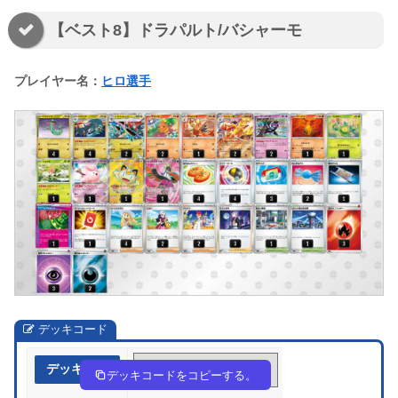
【ベスト8】ドラパルト/バシャーモ
プレイヤー名：
ヒロ選手
デッキコード
デッキ作成
pyUUyU-MV0ErE-MpXUyR
デッキコードをコピーする。