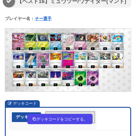
【ベスト16】ミュウツー/ワナイダー(マント)
プレイヤー名：
そー選手
デッキコード
デッキ作成
G888cD-2KmC39-DaDJD8
デッキコードをコピーする。