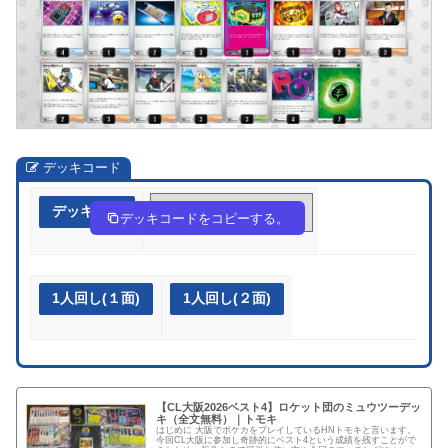
デッキコード
デッキ作成
NNHgQ9-C9C3Qx-nnnNnP
デッキコードをコピーする。
1人回し(１面)
1人回し(２面)
【CL大阪2026ベスト4】ロケット団のミュウツーデッ
キ（全文無料）｜トモキ
はじめに 大阪でポケカをプレイしているHNトモキと言います。
今回CL大阪に参加し奇跡的にベスト4という成績を残すことがで