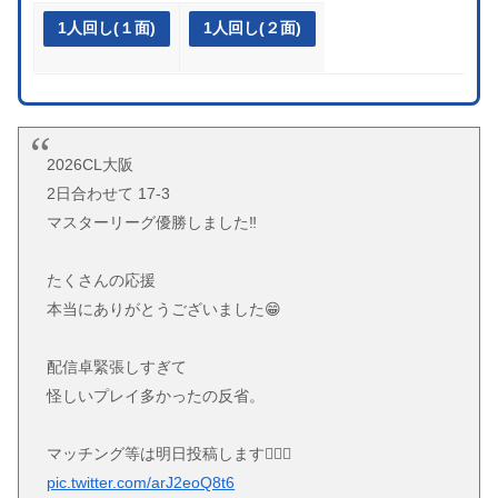
1人回し(１面)
1人回し(２面)
2026CL大阪
2日合わせて 17-3
マスターリーグ優勝しました‼︎
たくさんの応援
本当にありがとうございました😁
配信卓緊張しすぎて
怪しいプレイ多かったの反省。
マッチング等は明日投稿します🙇🏻‍♂️
pic.twitter.com/arJ2eoQ8t6