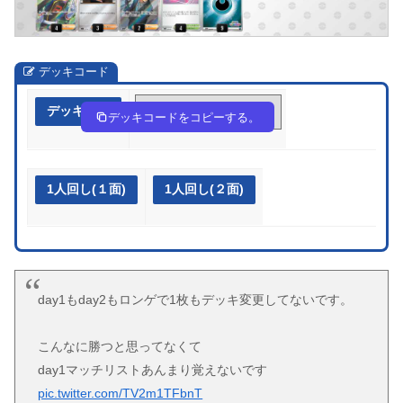
デッキコード
デッキ作成
ac8D84-bTQz5k-4c4GDx
デッキコードをコピーする。
1人回し(１面)
1人回し(２面)
day1もday2もロンゲで1枚もデッキ変更してないです。
こんなに勝つと思ってなくて
day1マッチリストあんまり覚えないです
pic.twitter.com/TV2m1TFbnT