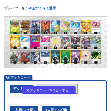
プレイヤー名：
やぁすぅぅぅ選手
デッキコード
デッキ作成
y2pXyR-Sc20og-pppyyU
デッキコードをコピーする。
1人回し(１面)
1人回し(２面)