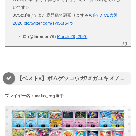
いです✨
JCSに向けてまた鹿児島で頑張ります🔥
#ポケカCL大阪
2026
pic.twitter.com/TyIS5fS4rx
— ヒロ (@hiromon76)
March 29, 2026
【ベスト8】ボムゲッコウガ/メガユキメノコ
プレイヤー名：mako_rog選手