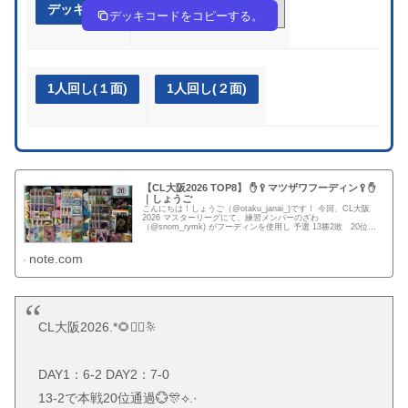
デッキ作成
pMySpR-eXyhlT-3EyXUy
デッキコードをコピーする。
1人回し(１面)
1人回し(２面)
【CL大阪2026 TOP8】 ✋🥄マツザワフーディン🥄✋
｜しょうご
こんにちは！しょうご（@otaku_janai_)です！ 今回、CL大阪
2026 マスターリーグにて、練習メンバーのざわ
（@snom_rymk) がフーディンを使用し 予選 13勝2敗 20位抜
け 決勝トーナメント 準々決勝負け TOP8...
note.com
CL大阪2026.*🌻໋᳝݊🔆
DAY1：6-2 DAY2：7-0
13-2で本戦20位通過💮🎊⟡.·