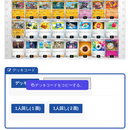
デッキコード
デッキ作成
EpR3y2-gb1UBt-RUpySX
デッキコードをコピーする。
1人回し(１面)
1人回し(２面)