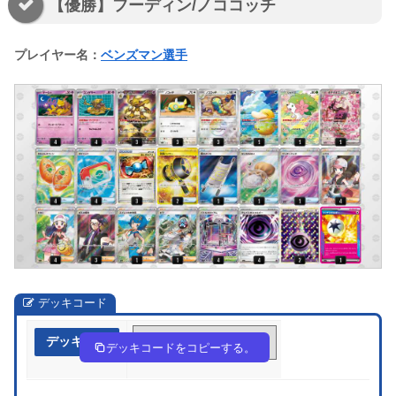
【優勝】フーディン/ノココッチ
プレイヤー名：
ベンズマン選手
デッキコード
デッキ作成
ppRySR-eJ2k2F-p3ypXS
デッキコードをコピーする。