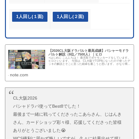
1人回し(１面)
1人回し(２面)
【2026CL大阪ドラパルト最高成績】バシャーモドラ
パルト解説（8位／7500人）｜ヒロ
⭐️はじめに こんにちは！ 鹿児島でポケモンカードをしています。
ヒロといいます。 今回は、CL大阪でTOP8になったので使ったデ
ッキの解説とそこに至った経緯を書こうと思います。 かなり簡潔
に書くつもりなので、細かい点についてはDMかリプで...
note.com
CL大阪2026
バシャドラパ使ってBest8でした！
最後まで一緒に戦ってくださったこあらさん、じはんき
さん、カードショップ彩々様、応援してくださった皆様
ありがとうございました😭
WCS権利に届かず悔しいですが、久々に結果出せて嬉し