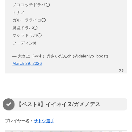
ノココッチドラパ⭕️
トナメ
ガルーラライコ⭕️
廃墟ドラパ⭕️
マシラドラパ⭕️
フーディン❌
— 大炎上（やす）@さいだんch (@daienjyo_boost)
March 29, 2026
【ベスト8】イイネイヌ/ガメノデス
プレイヤー名：
サトウ選手