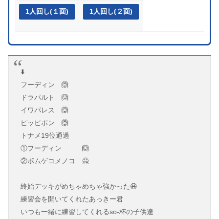
1人回し(１面)
1人回し(２面)
⬇️
フーディン 🙆
ドラパルト 🙆
イワパレス 🙆
ピッピポン 🙆
トナメ19位通過
①フーディン 🙆
②ボムゲコメノコ 🙅
終始デッキがめちゃめちゃ強かった😆
練習会を開いてくれたあっきー君
いつも一緒に練習してくれるso-杯の子供達