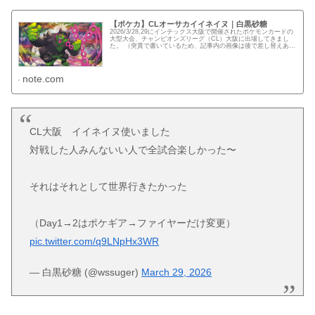
【ポケカ】CLオーサカイイネイヌ｜白黒砂糖
2026/3/28,29にインテックス大阪で開催されたポケモンカードの
大型大会、チャンピオンズリーグ（CL）大阪に出場してきまし
た。 （突貫で書いているため、記事内の画像は後で差し替えある
かもです） 使用デッキ:イイネイヌ DAY1 DAY...
note.com
CL大阪 イイネイヌ使いました
対戦した人みんないい人で全試合楽しかった〜
それはそれとして世界行きたかった
（Day1→2はポケギア→ファイヤーだけ変更）
pic.twitter.com/q9LNpHx3WR
— 白黒砂糖 (@wssuger)
March 29, 2026