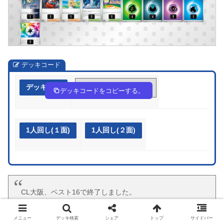
デッキコード
デッキ作成
k1FVkk-r91ZdZ-bFfdkF
デッキコードをコピーする。
1人回し(１面)
1人回し(２面)
CL大阪、ベスト16で終了しました。
使ったデッキはガルーラBOX！使用スリーブは 逆鱗
SHIELD HIROMU TURQUOISEです！
メニュー
デッキ検索
シェア
トップ
サイドバー