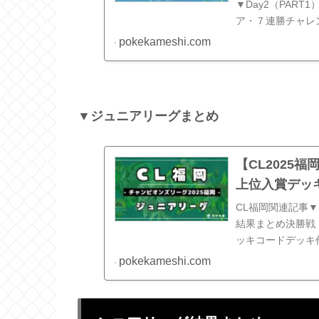
▼Day2（PART
ア・７連勝チャレ
まとめ▼ジュニアリ
pokekameshi.com
▼ジュニアリーグまとめ
【CL2025
上位入賞デッ
CL福岡関連記事
結果まとめ決勝戦【
ッキコードデッキ作成8
面)【準優勝】...
pokekameshi.com