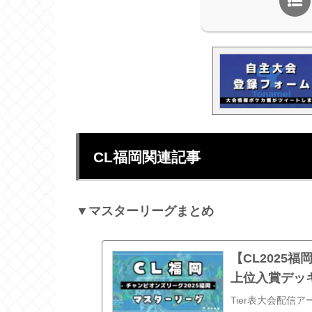
CL福岡関連記事
▼マスターリーグまとめ
【CL2025
上位入賞デッ
Tier表大会配信