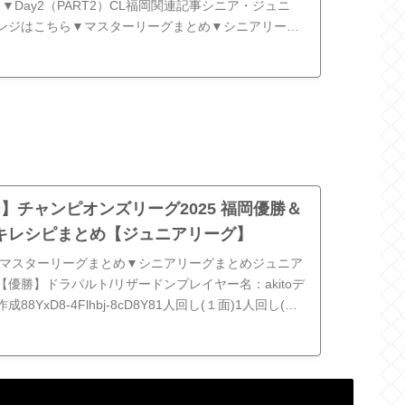
1）▼Day2（PART2）CL福岡関連記事シニア・ジュニ
ンジはこちら▼マスターリーグまとめ▼シニアリーグ
ーグまとめ▼7連勝チ...
福岡】チャンピオンズリーグ2025 福岡優勝＆
キレシピまとめ【ジュニアリーグ】
▼マスターリーグまとめ▼シニアリーグまとめジュニア
優勝】ドラパルト/リザードンプレイヤー名：akitoデ
8YxD8-4Flhbj-8cD8Y81人回し(１面)1人回し(２