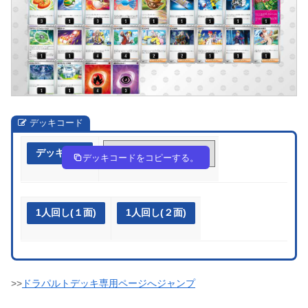
デッキコード
デッキ作成
c8ccYY-7B2BEA-KYD4cc
デッキコードをコピーする。
1人回し(１面)
1人回し(２面)
>>
ドラパルトデッキ専用ページへジャンプ