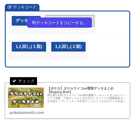
デッキコード
デッキ作成
2SUUSp-FirP0Z-Xpyy2p
デッキコードをコピーする。
1人回し(１面)
1人回し(２面)
【ポケカ】タケルライコex環境デッキまとめ
【Raging Bolt】
本記事の内容タケルライコex最新優勝デッキレシピまとめシティ
リーグ優勝・入賞デッキまとめ公式デッキコードの掲載簡単デッ
キ作成テンプレートデッキ作成テンプレート公式のデッキ作成ペ
ージでカードを検索する手間を軽減できるテンプレートテンプレ
ートか...
pokekameshi.com