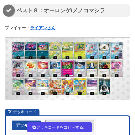
ベスト８：オーロンゲ/メノコマシラ
プレイヤー：
ライアンさん
デッキコード
デッキ作成
4a8D8D-zDPZ1t-4Yc8Yc
デッキコードをコピーする。