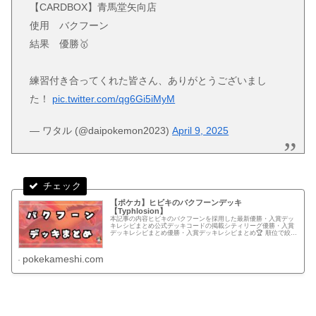
【CARDBOX】青馬堂矢向店
使用 バクフーン
結果 優勝🥇
練習付き合ってくれた皆さん、ありがとうございまし
た！
pic.twitter.com/qg6Gi5iMyM
— ワタル (@daipokemon2023)
April 9, 2025
【ポケカ】ヒビキのバクフーンデッキ
【Typhlosion】
本記事の内容ヒビキのバクフーンを採用した最新優勝・入賞デッ
キレシピまとめ公式デッキコードの掲載シティリーグ優勝・入賞
デッキレシピまとめ優勝・入賞デッキレシピまとめ🏆 順位で絞り
込むすべて優勝準優勝以上ベスト4以上ベスト8以上ベスト16以
上....
pokekameshi.com