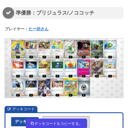
準優勝：ブリジュラス/ノココッチ
プレイヤー：
たー坊さん
デッキコード
デッキ作成
pypU3y-S40CPx-pp2ESy
デッキコードをコピーする。