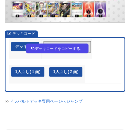
デッキコード
デッキ作成
444cY8-yyolgI-8cxcxa
デッキコードをコピーする。
1人回し(１面)
1人回し(２面)
>>
ドラパルトデッキ専用ページへジャンプ