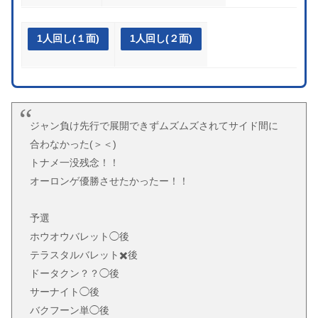
1人回し(１面)
1人回し(２面)
ジャン負け先行で展開できずムズムズされてサイド間に
合わなかった(＞＜)
トナメ一没残念！！
オーロンゲ優勝させたかったー！！
予選
ホウオウバレット◯後
テラスタルバレット✖️後
ドータクン？？◯後
サーナイト◯後
バクフーン単◯後