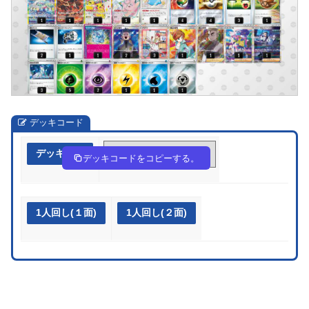
デッキコード
デッキ作成
QgHiNn-pyjVZQ-gHngNg
デッキコードをコピーする。
1人回し(１面)
1人回し(２面)