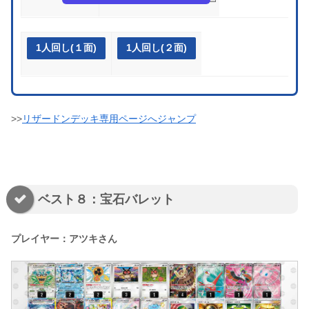
1人回し(１面)
1人回し(２面)
>>
リザードンデッキ専用ページへジャンプ
ベスト８：宝石バレット
プレイヤー：アツキさん