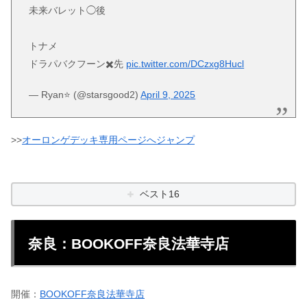
未来バレット◯後
トナメ
ドラパバクフーン✖️先
pic.twitter.com/DCzxg8Hucl
— Ryan⭐️ (@starsgood2)
April 9, 2025
>>
オーロンゲデッキ専用ページへジャンプ
ベスト16
奈良：BOOKOFF奈良法華寺店
開催：
BOOKOFF奈良法華寺店