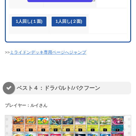
1人回し(１面)
1人回し(２面)
>>
ミライドンデッキ専用ページへジャンプ
ベスト４：ドラパルト/バクフーン
プレイヤー：ルイさん