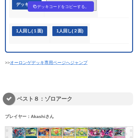
デッキ作成
Ga8Yxc-cibktT-Jx844c
デッキコードをコピーする。
1人回し(１面)
1人回し(２面)
>>
オーロンゲデッキ専用ページへジャンプ
ベスト８：ゾロアーク
プレイヤー：Akashiさん