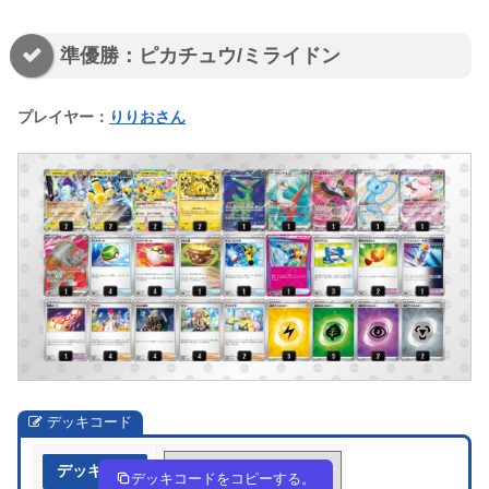
準優勝：ピカチュウ/ミライドン
プレイヤー：
りりおさん
デッキコード
デッキ作成
84YcGY-72eKDE-8DcKJc
デッキコードをコピーする。