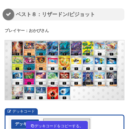
ベスト８：リザードン/ピジョット
プレイヤー：おかぴさん
デッキコード
デッキ作成
aaY4cY-JnFTRn-48c8D8
デッキコードをコピーする。