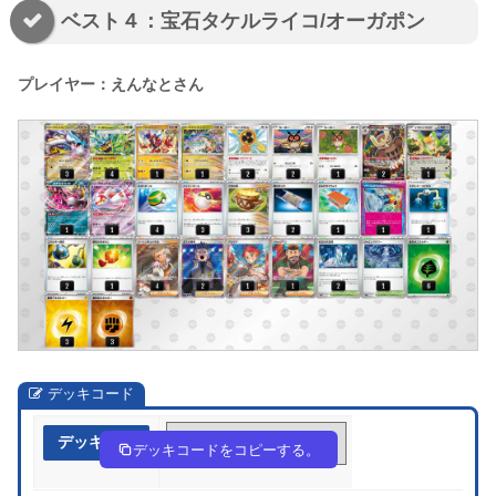
ベスト４：宝石タケルライコ/オーガポン
プレイヤー：えんなとさん
デッキコード
デッキ作成
5VF1b1-5KZTd8-VFkkvF
デッキコードをコピーする。