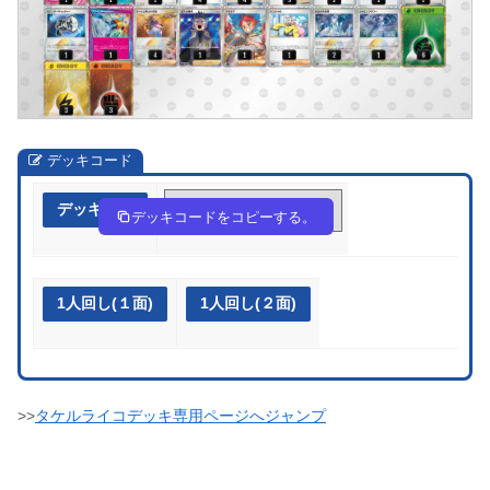
デッキコード
デッキ作成
acxxYc-oPY1CA-8cGK4x
デッキコードをコピーする。
1人回し(１面)
1人回し(２面)
>>
タケルライコデッキ専用ページへジャンプ