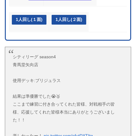
1人回し(１面)
1人回し(２面)
シティリーグ season4
青馬堂矢向店
使用デッキ:ブリジュラス
結果は準優勝でした😭🥈
ここまで練習に付き合ってくれた皆様、対戦相手の皆
様、応援してくれた皆様本当にありがとうございまし
た！！
楽しかったー！
pic.twitter.com/efutDXTItg