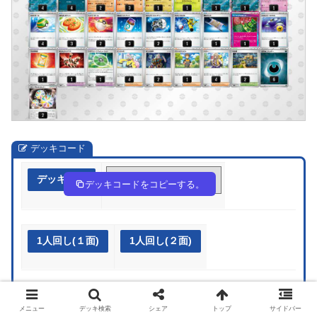
デッキコード
デッキ作成
SSpppp-fqzK9H-2pyU3p
デッキコードをコピーする。
1人回し(１面)
1人回し(２面)
メニュー
デッキ検索
シェア
トップ
サイドバー
>>
ゾロアークデッキ専用ページへジャンプ