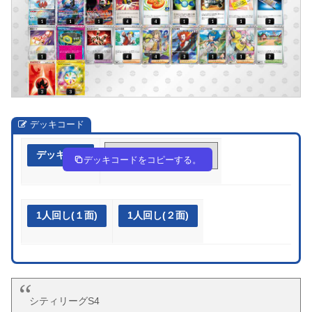
デッキコード
デッキ作成
2pp3pp-KWxxCH-3SMUyp
デッキコードをコピーする。
1人回し(１面)
1人回し(２面)
シティリーグS4