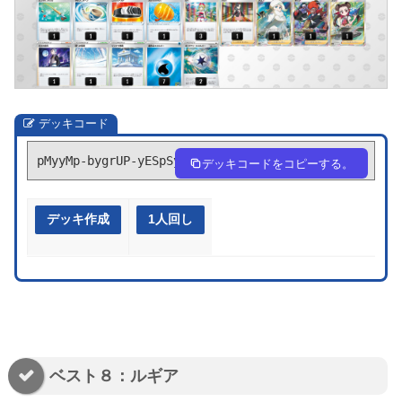
デッキコード
pMyyMp-bygrUP-yESpSy
デッキコードをコピーする。
デッキ作成
1人回し
ベスト８：ルギア