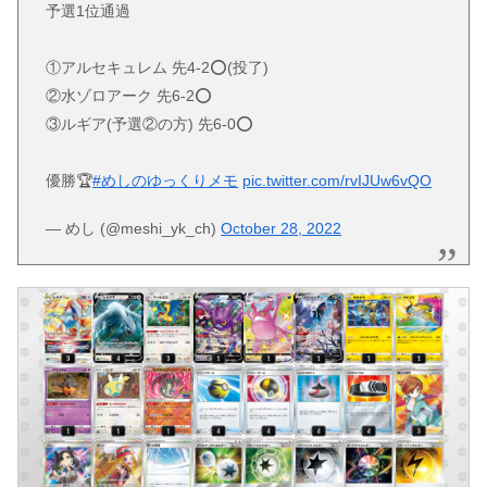
予選1位通過
①アルセキュレム 先4-2⭕(投了)
②水ゾロアーク 先6-2⭕
③ルギア(予選②の方) 先6-0⭕
優勝🏆
#めしのゆっくりメモ
pic.twitter.com/rvIJUw6vQO
— めし (@meshi_yk_ch)
October 28, 2022