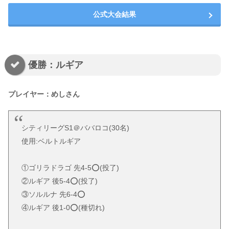
公式大会結果
優勝：ルギア
プレイヤー：めしさん
シティリーグS1＠ババロコ(30名)
使用:ベルトルギア
①ゴリラドラゴ 先4-5⭕(投了)
②ルギア 後5-4⭕(投了)
③ソルルナ 先6-4⭕
④ルギア 後1-0⭕(種切れ)