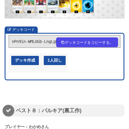
デッキコード
nPn9in-WMLUGb-LngLgN
デッキコードをコピーする。
デッキ作成
1人回し
ベスト８：パルキア(裏工作)
プレイヤー：わかめさん