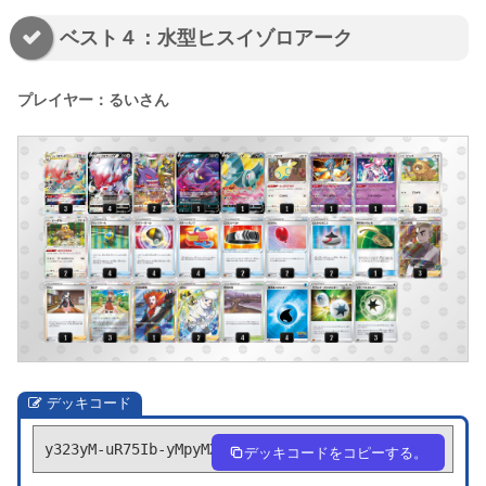
ベスト４：水型ヒスイゾロアーク
プレイヤー：るいさん
デッキコード
y323yM-uR75Ib-yMpyMX
デッキコードをコピーする。