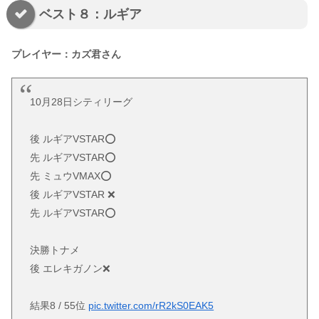
ベスト８：ルギア
プレイヤー：カズ君さん
10月28日シティリーグ
後 ルギアVSTAR⭕️
先 ルギアVSTAR⭕️
先 ミュウVMAX⭕️
後 ルギアVSTAR ❌
先 ルギアVSTAR⭕️
決勝トナメ
後 エレキガノン❌
結果8 / 55位
pic.twitter.com/rR2kS0EAK5