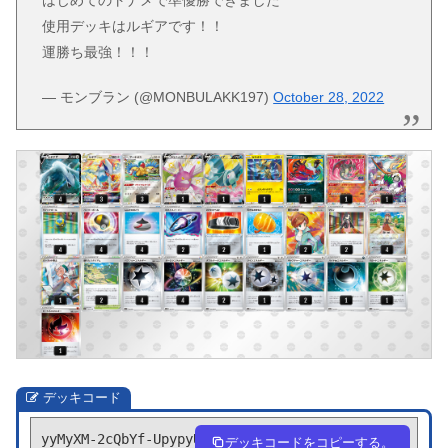
はじめてのトナメで準優勝できました
使用デッキはルギアです！！
運勝ち最強！！！
— モンブラン (@MONBULAKK197)
October 28, 2022
デッキコード
yyMyXM-2cQbYf-UpypyU
デッキコードをコピーする。