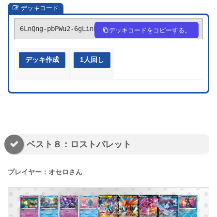
デッキコード
6LnQng-pbPWu2-6gLinL
デッキコードをコピーする。
デッキ作成
1人回し
ベスト８：ロストバレット
プレイヤー：オセロさん