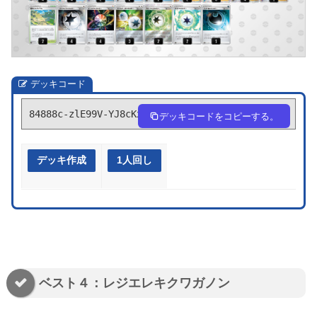
デッキコード
84888c-zlE99V-YJ8cKx
デッキコードをコピーする。
デッキ作成
1人回し
ベスト４：レジエレキクワガノン