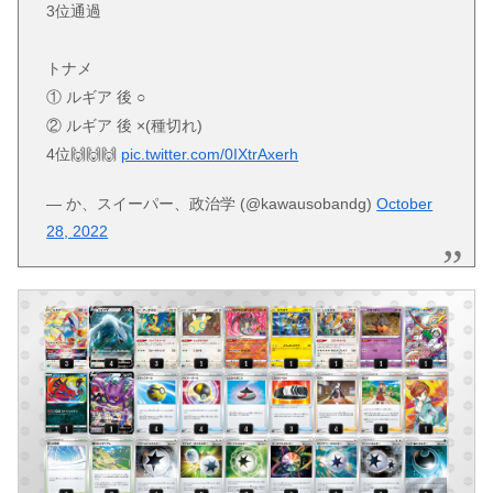
3位通過
トナメ
① ルギア 後 ○
② ルギア 後 ×(種切れ)
4位🙌🙌🙌
pic.twitter.com/0IXtrAxerh
— か、スイーパー、政治学 (@kawausobandg)
October
28, 2022