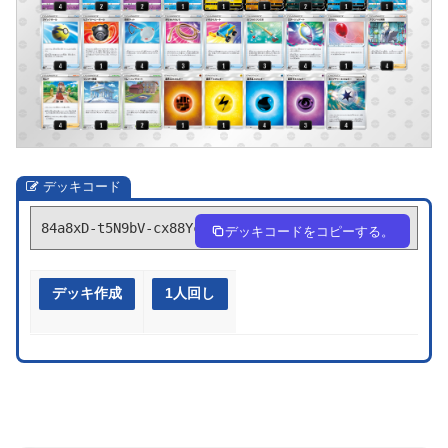
デッキコード
84a8xD-t5N9bV-cx88Yc
デッキコードをコピーする。
デッキ作成
1人回し