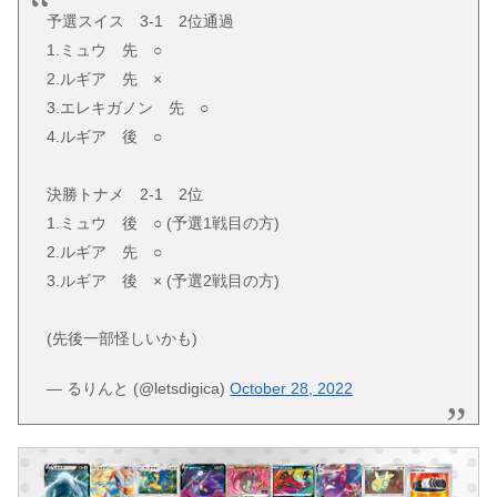
予選スイス 3-1 2位通過
1.ミュウ 先 ○
2.ルギア 先 ×
3.エレキガノン 先 ○
4.ルギア 後 ○
決勝トナメ 2-1 2位
1.ミュウ 後 ○ (予選1戦目の方)
2.ルギア 先 ○
3.ルギア 後 × (予選2戦目の方)
(先後一部怪しいかも)
— るりんと (@letsdigica)
October 28, 2022