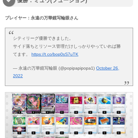
優勝：ミュウ(フュージョン)
プレイヤー：永遠の万華鏡写輪眼さん
シティリーグ優勝できました。
サイド落ちとリソース管理だけしっかりやっていれば勝
てます。
https://t.co/bop0sS7uTK
— 永遠の万華鏡写輪眼 (@popipapipopa1)
October 26,
2022