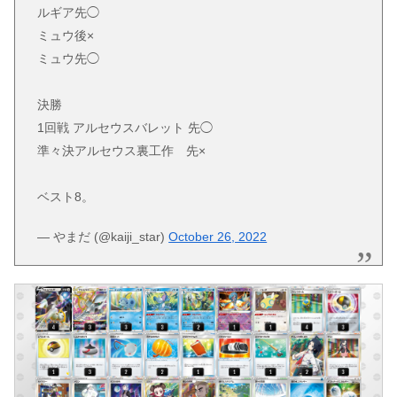
ルギア先◯
ミュウ後×
ミュウ先◯
決勝
1回戦 アルセウスバレット 先◯
準々決アルセウス裏工作 先×
ベスト8。
— やまだ (@kaiji_star)
October 26, 2022