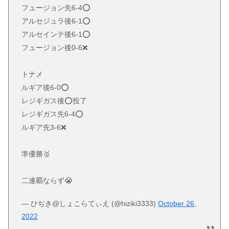
フュージョン先6-4⭕️
アルセジュラ後6-1⭕️
アルセインテ後6-1⭕️
フュージョン後0-6❌
トナメ
ルギア後6-0⭕️
レジギガス後⭕️投了
レジギガス先6-4⭕️
ルギア先3-6❌
準優勝🥈
二連覇ならず😭
— ひぢき@しょこらてぃえ (@hiziki3333)
October 26,
2022