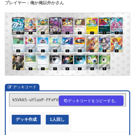
プレイヤー：俺か俺以外かさん
デッキコード
k5Vkk5-uYluxP-FFvFVb
デッキコードをコピーする。
デッキ作成
1人回し