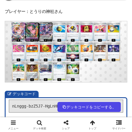
プレイヤー：とうりの神社さん
デッキコード
nLnggg-bzZ5J7-HgLnHH
デッキコードをコピーする。
デッキ作成
1人回し
メニュー
デッキ検索
シェア
トップ
サイドバー