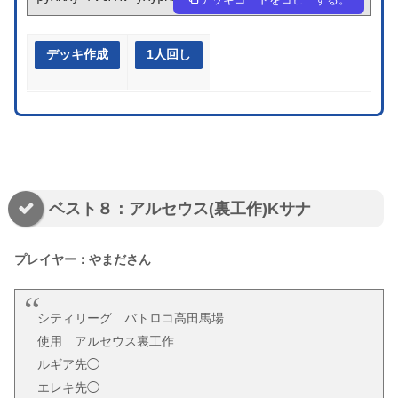
デッキ作成
1人回し
ベスト８：アルセウス(裏工作)Kサナ
プレイヤー：やまださん
シティリーグ バトロコ高田馬場
使用 アルセウス裏工作
ルギア先◯
エレキ先◯