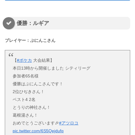
優勝：ルギア
プレイヤー：ぷにんこさん
【
#ポケカ
大会結果】
本日13時から開催しました シティリーグ
参加者65名様
優勝はぷにんこさんです！
2位ひぢきさん！
ベスト4 2名
とうりの神社さん！
葛根湯さん！
おめでとうございます🎉
#アツロコ
pic.twitter.com/6S5Qejdufq