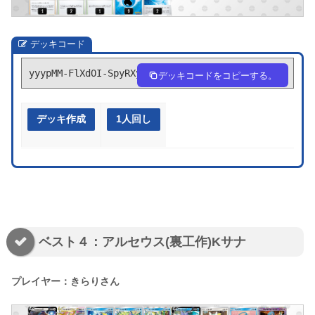
デッキコード
yyypMM-FlXdOI-SpyRXy
デッキコードをコピーする。
デッキ作成
1人回し
ベスト４：アルセウス(裏工作)Kサナ
プレイヤー：きらりさん