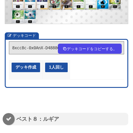
デッキコード
8xcc8c-0x0AnX-D4888G
デッキコードをコピーする。
デッキ作成
1人回し
ベスト８：ルギア