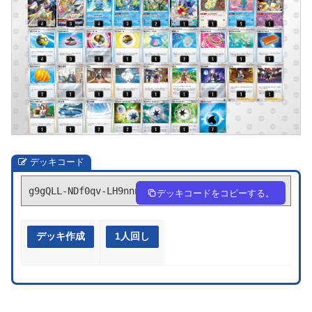
デッキコード
g9gQLL-NDf0qv-LH9nnn
デッキコードをコピーする。
デッキ作成
1人回し