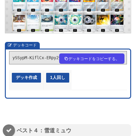
デッキコード
ySSypM-KiflCx-ERpy2y
デッキコードをコピーする。
デッキ作成
1人回し
ベスト４：雪道ミュウ