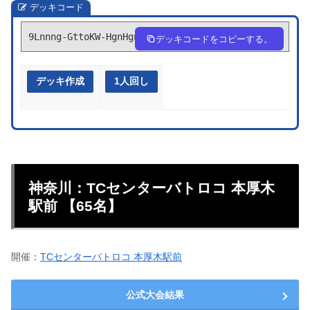
デッキコード
9Lnnng-GttoKW-HgnHgn
デッキコードをコピーする。
デッキ作成
1人回し
神奈川：TCセンターバトロコ 本厚木
駅前 【65名】
開催：
TCセンターバトロコ 本厚木駅前
公式大会結果