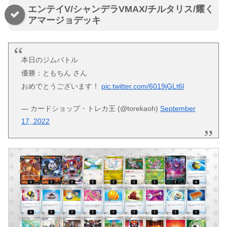
エンテイV/シャンデラVMAX/チルタリス/耀く
アマージョデッキ
本日のジムバトル
優勝：ともちん さん
おめでとうございます！
pic.twitter.com/6019jGLt6l
— カードショップ・トレカ王 (@torekaoh)
September
17, 2022