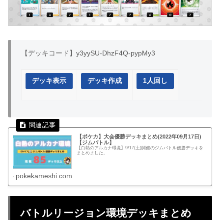
【デッキコード】y3yySU-DhzF4Q-pypMy3
デッキ表示
デッキ作成
1人回し
【ポケカ】大会優勝デッキまとめ(2022年09月17日)
【ジムバトル】
【白熱のアルカナ環境】9/17(土)開催のジムバトル優勝デッキを
まとめました。
pokekameshi.com
バトルリージョン環境デッキまとめ