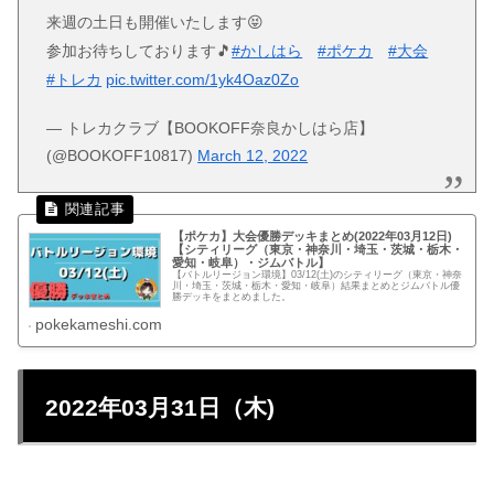
来週の土日も開催いたします😝
参加お待ちしております🎵
#かしはら
#ポケカ
#大会
#トレカ
pic.twitter.com/1yk4Oaz0Zo
— トレカクラブ【BOOKOFF奈良かしはら店】
(@BOOKOFF10817)
March 12, 2022
【ポケカ】大会優勝デッキまとめ(2022年03月12日)
【シティリーグ（東京・神奈川・埼玉・茨城・栃木・
愛知・岐阜）・ジムバトル】
【バトルリージョン環境】03/12(土)のシティリーグ（東京・神奈
川・埼玉・茨城・栃木・愛知・岐阜）結果まとめとジムバトル優
勝デッキをまとめました。
pokekameshi.com
2022年03月31日（木)