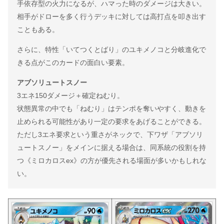
手依存型の火力になるが、ハマった時のダメージは大きい。
相手がドローを多く行うデッキに対しては高打点を叩き出す
こともある。
さらに、特性「いてつくとばり」のユキメノコと分岐進化で
きる点がこのカードの面白い要素。
アブソリュートスノー
3エネ150ダメージ＋確定ねむり。
状態異常の中でも「ねむり」はテンポを奪いやすく、動きを
止められる可能性があり一定の要求をあげることができる。
ただし3エネ要求という重さがネックで、下ワザ「アブソリ
ュートスノー」をメインに据える場合は、同系統の役割を持
つ《ミロカロスex》の方が優先される場面が多いかもしれな
い。