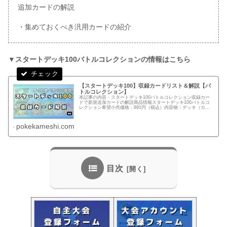
追加カードの解説
・集めておくべき汎用カードの紹介
▼スタートデッキ100バトルコレクションの情報はこちら
【スタートデッキ100】収録カードリスト＆解説【バ
トルコレクション】
本記事の内容・スタートデッキ100バトルコレクション収録カー
ドで新規追加カードの解説商品情報スタートデッキ100バトルコ
レクション希望小売価格：891円（税込）内容物：デッキ（カー
ド60枚）、ダメカン/マーカー：1シート発売日：2025年1...
pokekameshi.com
目次