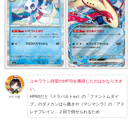
ユキワラシ待望のHP70を獲得したのはかなり大き
い
。
HP60だと《ドラパルトex》の「ファントムダイ
ポケカ飯
ブ」のダメカンばら撒きや《マシマシラ》の「アド
レナブレイン」２回で倒せられるため