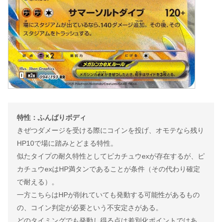
特性：ふんばりボディ
きぜつダメージを受ける際にコインを投げ、オモテなら残り
HP10で場に踏みとどまる特性。
似たタイプの耐久特性としてピカチュウexが存在するが、ピ
カチュウexはHP満タンであることが条件（その代わり確定
で耐える）。
一方こちらはHPが削れていても発動する可能性があるもの
の、コイン判定が必要という不安定さがある。
どのタイミングでも発動し得る点は差別化ポイントではあ