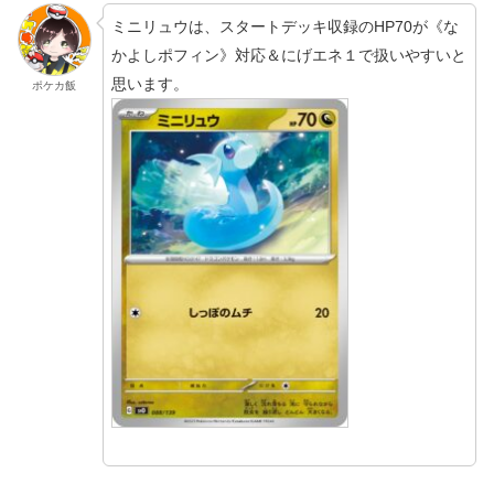
ミニリュウは、スタートデッキ収録のHP70が《な
かよしポフィン》対応＆にげエネ１で扱いやすいと
思います。
ポケカ飯