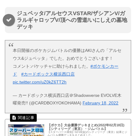
ジュペッタ/アルセウスVSTAR/ザシアンV/ガ
ラルギャロップV/頂への雪道/いにしえの墓地
デッキ
本日開催のポケカジムバトルの優勝はAKIさんの「アルセ
ウス&ジュペッタ」でした。おめでとうございます！
コメント:バケッチャに助けられました。
#ポケモンカー
ド
#カードボックス横浜西口店
pic.twitter.com/uZ0kZ6TT2h
— カードボックス横浜西口店＠Shadowverse EVOLVE木
曜発売!! (@CARDBOXYOKOHAMA)
February 18, 2022
【ポケカ】大会優勝デッキまとめ(2022年02月18日)
【シティリーグ（東京）・ジムバトル】
【スターバース環境】02/18(金)のシティリーグ（東京）結果とジ
ムバトル優勝デッキをまとめました。