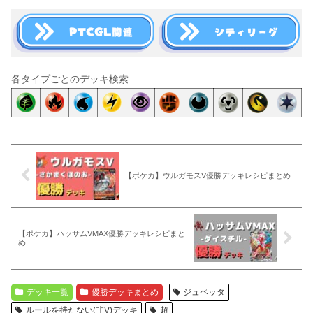
各タイプごとのデッキ検索
【ポケカ】ウルガモスV優勝デッキレシピまとめ
【ポケカ】ハッサムVMAX優勝デッキレシピまと
め
デッキ一覧
優勝デッキまとめ
ジュペッタ
ルールを持たない(非V)デッキ
超