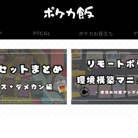
グ
PTCGL
ポケカお役立ち
デ