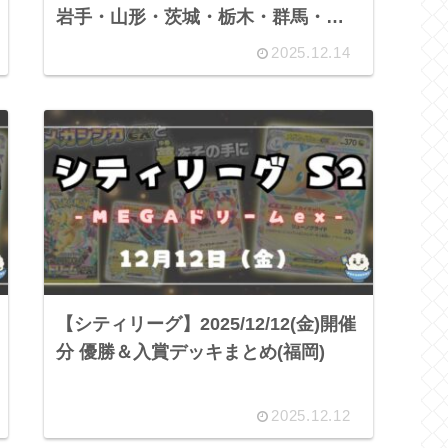
岩手・山形・茨城・栃木・群馬・千
葉・東京・神奈川・福井・長野・岐
2025.12.14
阜・静岡・愛知・三重・滋賀・京
都・大阪・奈良・島根・岡山・広
島・山口・香川・愛媛・福岡・長
崎・大分・沖縄)
【シティリーグ】2025/12/12(金)開催
分 優勝＆入賞デッキまとめ(福岡)
2025.12.12