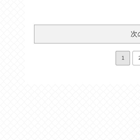
島・佐賀・長崎・熊本)
次
1