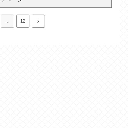
次
…
12
へ