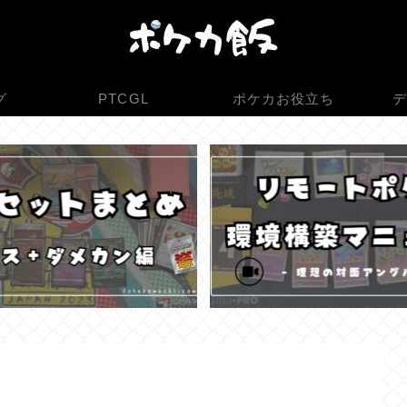
グ
PTCGL
ポケカお役立ち
デ