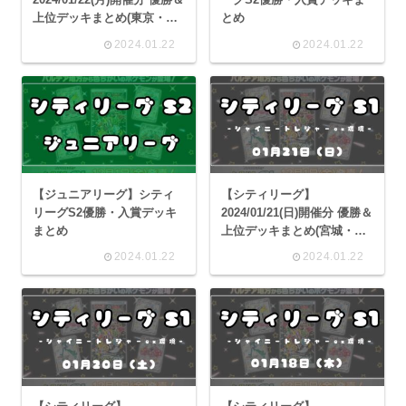
上位デッキまとめ(東京・神
とめ
奈川・滋賀)
2024.01.22
2024.01.22
【ジュニアリーグ】シティ
【シティリーグ】
リーグS2優勝・入賞デッキ
2024/01/21(日)開催分 優勝＆
まとめ
上位デッキまとめ(宮城・栃
木・埼玉・千葉・東京・神
2024.01.22
2024.01.22
奈川・新潟・石川・山梨・
愛知・三重・大阪・岡山・
広島・山口・徳島・愛媛・
佐賀・宮崎・鹿児島)