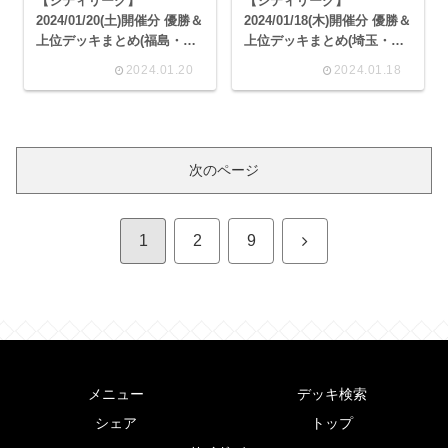
【シティリーグ】
【シティリーグ】
2024/01/20(土)開催分 優勝＆
2024/01/18(木)開催分 優勝＆
上位デッキまとめ(福島・群
上位デッキまとめ(埼玉・東
馬・埼玉・千葉・東京・神
京・神奈川・大阪)
2024.01.20
2024.01.18
奈川・岐阜・静岡・愛知・
佐賀・長崎)
次のページ
次
1
2
9
へ
メニュー
デッキ検索
シェア
トップ