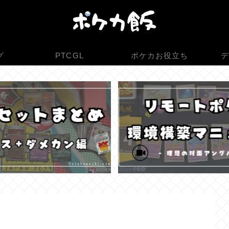
グ
PTCGL
ポケカお役立ち
デ