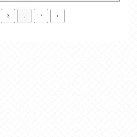
次
3
…
7
へ