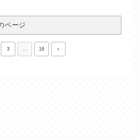
のページ
次
3
…
16
へ