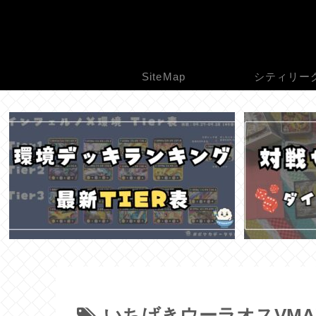
SiteMap
シティリー
いちげきウーラオスVMA