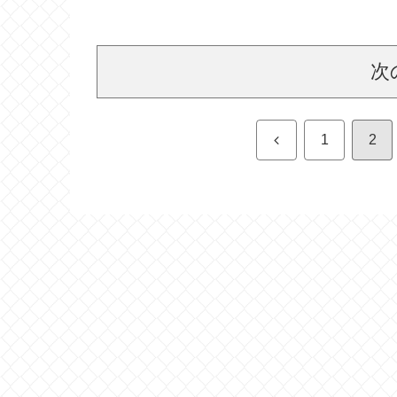
次
前
1
2
へ