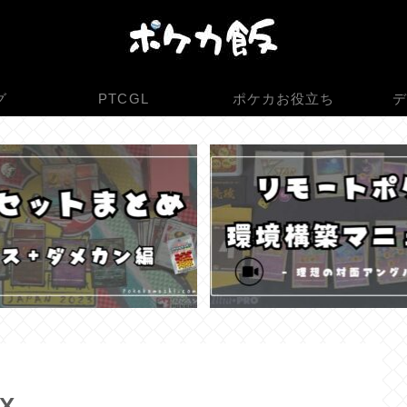
グ
PTCGL
ポケカお役立ち
デ
X