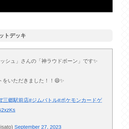
ョットデッキ
ッシュ」さんの「神ラウドボーン」です✨
トをいただきました！！😄✨
ぼ三郷駅前店
#ジムバトル
#ポケモンカードゲ
G2xzKs
sato)
September 27, 2023