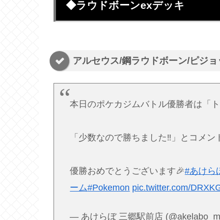
◆ラウドボーンexデッキ
アルセウス/鋼ラウドボーン/ピジ
本日のポケカジムバトル優勝者は「ト
「少数なので勝ちました‼」とコメン
優勝おめでとうございます🎉
#あけら
ーム
#Pokemon
pic.twitter.com/DRXK
— あけらぼ 三郷駅前店 (@akelabo_mi