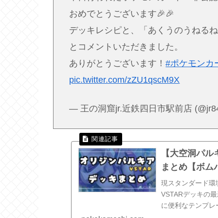
おめでとうございます🎉🎉
デッキレシピと、「あくうのうねる
とコメントいただきました。
ありがとうございます！
#ポケモンカ
pic.twitter.com/zZU1qscM9X
— 王の洞窟jr.近鉄四日市駅前店 (@jr84
【大空洞パル
まとめ【ボム
現スタンダード環
VSTARデッキ
に便利なテンプレ