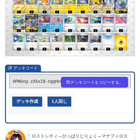
デッキコード
HPN6ng-zXkxI8-nggHnQ
デッキコードをコピーする。
デッキ作成
1人回し
ロストシティ→ひっぱりじりょく→マナフィロス