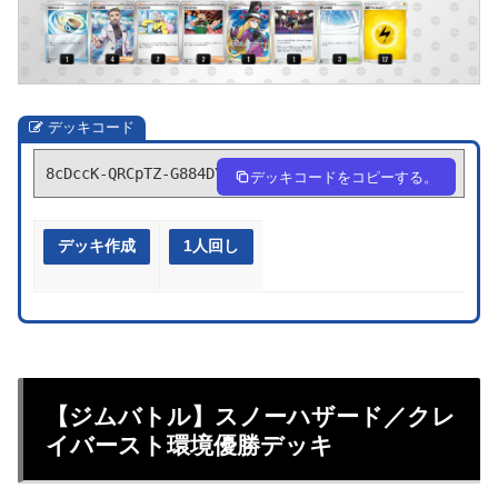
デッキコード
8cDccK-QRCpTZ-G884DY
デッキコードをコピーする。
デッキ作成
1人回し
【ジムバトル】スノーハザード／クレ
イバースト環境優勝デッキ