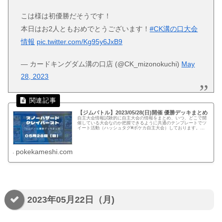
こは様は初優勝だそうです！
本日はお2人ともおめでとうございます！
#CK溝の口大会
情報
pic.twitter.com/Kg95y6JxB9
— カードキングダム溝の口店 (@CK_mizonokuchi)
May
28, 2023
【ジムバトル】2023/05/28(日)開催 優勝デッキまとめ
自主大会情報試験的に自主大会の情報をまとめ、いつ、どこで開
催している大会なのか把握できるように共通のテンプレートでツ
イート活動（ハッシュタグ#ポケカ自主大会）しております。下
記、リンクでは公式ページに記載がない自主大会情報を一覧化し
てます。...
pokekameshi.com
2023年05月22日（月)