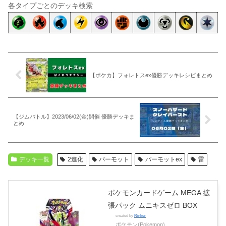
各タイプごとのデッキ検索
【ポケカ】フォレトスex優勝デッキレシピまとめ
【ジムバトル】2023/06/02(金)開催 優勝デッキま
とめ
デッキ一覧
2進化
パーモット
パーモットex
雷
ポケモンカードゲーム MEGA 拡
張パック ムニキスゼロ BOX
created by
Rinker
ポケモン(Pokemon)