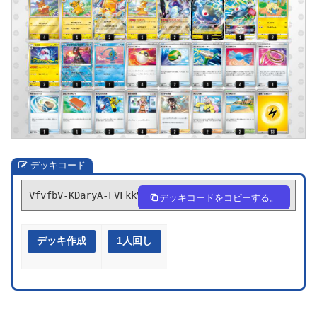
デッキコード
VfvfbV-KDaryA-FVFkkV
デッキコードをコピーする。
デッキ作成
1人回し