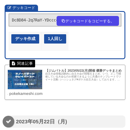
デッキコード
Dc8D84-2q7RaY-YDccc4
デッキコードをコピーする。
デッキ作成
1人回し
【ジムバトル】2023/05/22(月)開催 優勝デッキまとめ
自主大会情報試験的に自主大会の情報をまとめ、いつ、どこで開
催している大会なのか把握できるように共通のテンプレートでツ
イート活動（ハッシュタグ#ポケカ自主大会）しております。下
記、リンクでは公式ページに記載がない自主大会情報を一覧化し
てます。...
pokekameshi.com
2023年05月22日（月)