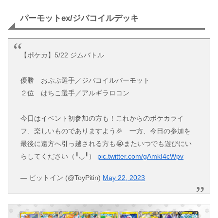
パーモットex/ジバコイルデッキ
【ポケカ】5/22 ジムバトル
優勝 おぷぷ選手／ジバコイルパーモット
２位 はちこ選手／アルギラロコン
今日はイベント初参加の方も！これからのポケカライ
フ、楽しいものでありますよう🎉 一方、今日の参加を
最後に遠方へ引っ越される方も😭またいつでも遊びにい
らしてください（╹◡╹）
pic.twitter.com/gAmkI4cWpv
— ピットイン (@ToyPitin)
May 22, 2023