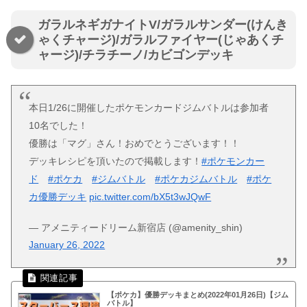
ガラルネギガナイトV/ガラルサンダー(けんき
ゃくチャージ)/ガラルファイヤー(じゃあくチ
ャージ)/チラチーノ/カビゴンデッキ
本日1/26に開催したポケモンカードジムバトルは参加者
10名でした！
優勝は「マグ」さん！おめでとうございます！！
デッキレシピを頂いたので掲載します！
#ポケモンカー
ド
#ポケカ
#ジムバトル
#ポケカジムバトル
#ポケ
カ優勝デッキ
pic.twitter.com/bX5t3wJQwF
— アメニティードリーム新宿店 (@amenity_shin)
January 26, 2022
【ポケカ】優勝デッキまとめ(2022年01月26日)【ジム
バトル】