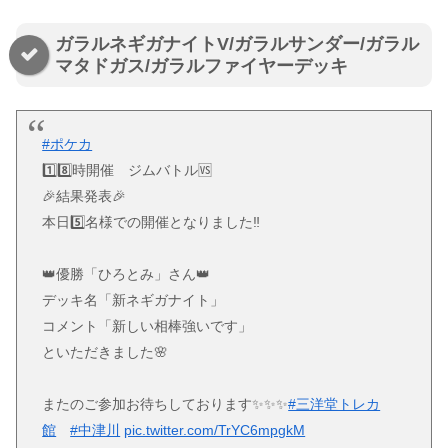
ガラルネギガナイトV/ガラルサンダー/ガラル
マタドガス/ガラルファイヤーデッキ
#ポケカ
1️⃣8️⃣時開催 ジムバトル🆚
🎉結果発表🎉
本日5️⃣名様での開催となりました‼️
👑優勝「ひろとみ」さん👑
デッキ名「新ネギガナイト」
コメント「新しい相棒強いです」
といただきました🌸
またのご参加お待ちしております✨✨✨
#三洋堂トレカ
館
#中津川
pic.twitter.com/TrYC6mpgkM