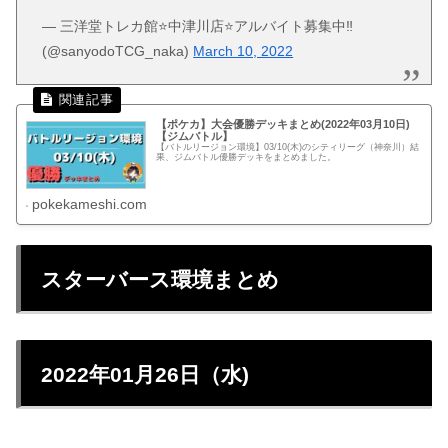
— 三洋堂トレカ館⭐️中津川店⭐️アルバイト募集中‼️
(@sanyodoTCG_naka)
March 10, 2022
【ポケカ】大会優勝デッキまとめ(2022年03月10日)
【ジムバトル】
【バトルリージョン環境】03/10(木)のシティリーグ（神奈川）結
果、ジムバトル優勝デッキをまとめました。
pokekameshi.com
スターバース環境まとめ
2022年01月26日（水)