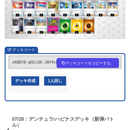
デッキコード
cK8DY8-gHicUX-J8Y4cD
デッキコードをコピーする。
デッキ作成
1人回し
07/28：デンチュラ/ハピナスデッキ（新弾バト
ル）