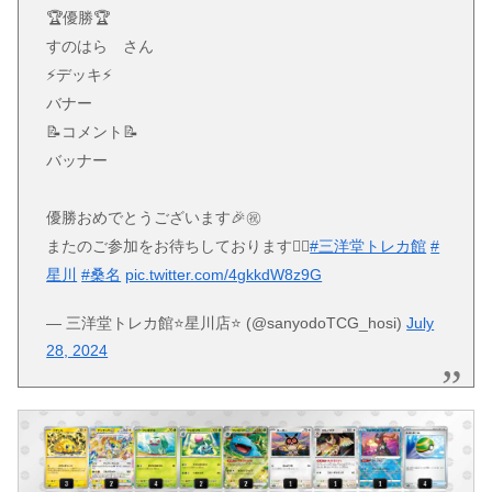
🏆優勝🏆
すのはら さん
⚡️デッキ⚡️
バナー
📝コメント📝
バッナー
優勝おめでとうございます🎉㊗️
またのご参加をお待ちしております🙇‍♂️
#三洋堂トレカ館
#
星川
#桑名
pic.twitter.com/4gkkdW8z9G
— 三洋堂トレカ館⭐️星川店⭐️ (@sanyodoTCG_hosi)
July
28, 2024