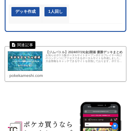
デッキ作成
1人回し
【ジムバトル】2024/07/19(金)開催 優勝デッキまとめ
お知らせポケカ飯ポータルサイトオープンポケカプレイヤー向け
のコンテンツにアクセスできるポータルサイトを作成しました。
大会情報をキャッチできるサイトを目指しております。ポケカ飯
ポータルサイト▼ページガイド【P.1】テラパゴス・カミツオロ
チ・ゲ...
pokekameshi.com