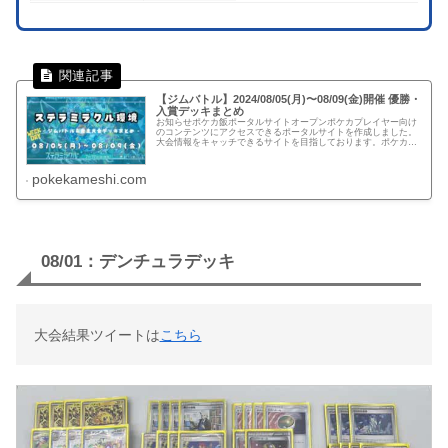
【ジムバトル】2024/08/05(月)〜08/09(金)開催 優勝・
入賞デッキまとめ
お知らせポケカ飯ポータルサイトオープンポケカプレイヤー向け
のコンテンツにアクセスできるポータルサイトを作成しました。
大会情報をキャッチできるサイトを目指しております。ポケカ飯
ポータルサイト▼ページガイド【P.1】テラパゴス・アマージョ・
リク...
pokekameshi.com
08/01：デンチュラデッキ
大会結果ツイートは
こちら