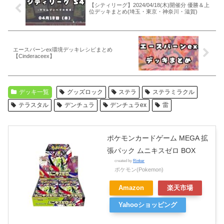
【シティリーグ】2024/04/18(木)開催分 優勝＆上
位デッキまとめ(埼玉・東京・神奈川・滋賀)
エースバーンex環境デッキレシピまとめ
【Cinderaceex】
デッキ一覧
グッズロック
ステラ
ステラミラクル
テラスタル
デンチュラ
デンチュラex
雷
ポケモンカードゲーム MEGA 拡
張パック ムニキスゼロ BOX
created by
Rinker
ポケモン(Pokemon)
Amazon
楽天市場
Yahooショッピング