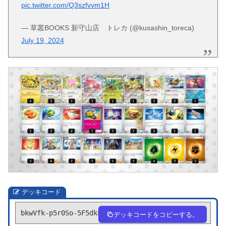
pic.twitter.com/Q3szfvvm1H
— 草叢BOOKS 新守山店 トレカ (@kusashin_toreca)
July 19, 2024
デッキコード
bkwVfk-p5r0So-5F5dkk
デッキコードをコピーする。