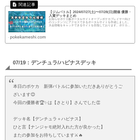
【ジムバトル】2024/07/27(土)〜07/28(日)開催 優勝・
入賞デッキまとめ
お知らせポケカ飯ポータルサイトオープンポケカプレイヤー向け
のコンテンツにアクセスできるポータルサイトを作成しました。
大会情報をキャッチできるサイトを目指しております。ポケカ飯
ポータルサイト▼自主大会結果まとめはこちら▼ページガイド
【P.1】...
pokekameshi.com
07/19：デンチュラ/ハピナスデッキ
本日のポケカ 新弾バトルに参加いただきありがとうご
ざいます😊
今回の優勝者🏆✨は【さとり】さんでした👏
デッキ名【デンチュラ＋ハピナス】
ひと言【ナンジャモ絶対入れた方が良かった】
またの参加をお待ちしています⚔️🔥