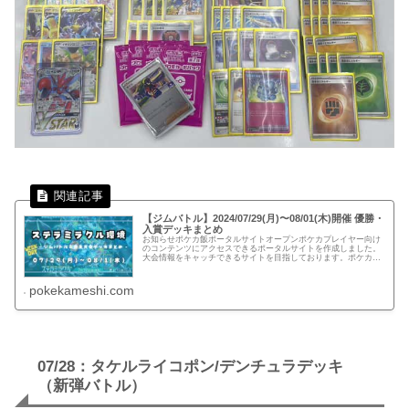
【ジムバトル】2024/07/29(月)〜08/01(木)開催 優勝・
入賞デッキまとめ
お知らせポケカ飯ポータルサイトオープンポケカプレイヤー向け
のコンテンツにアクセスできるポータルサイトを作成しました。
大会情報をキャッチできるサイトを目指しております。ポケカ飯
ポータルサイト▼ページガイド【P.1】カミツオロチ・ビークイ
ン・エ...
pokekameshi.com
07/28：タケルライコポン/デンチュラデッキ
（新弾バトル）