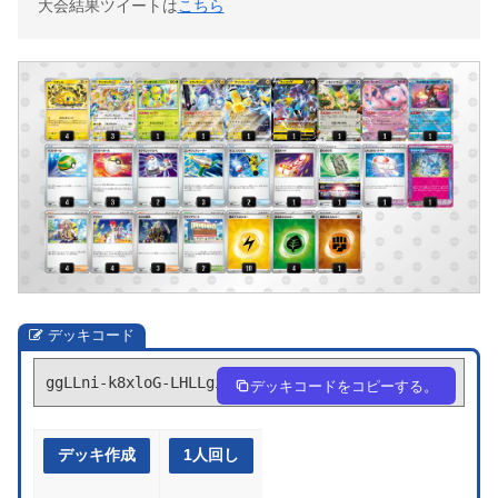
大会結果ツイートは
こちら
デッキコード
ggLLni-k8xloG-LHLLgi
デッキコードをコピーする。
デッキ作成
1人回し