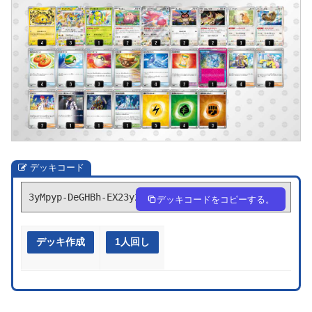
デッキコード
3yMpyp-DeGHBh-EX23y2
デッキコードをコピーする。
デッキ作成
1人回し