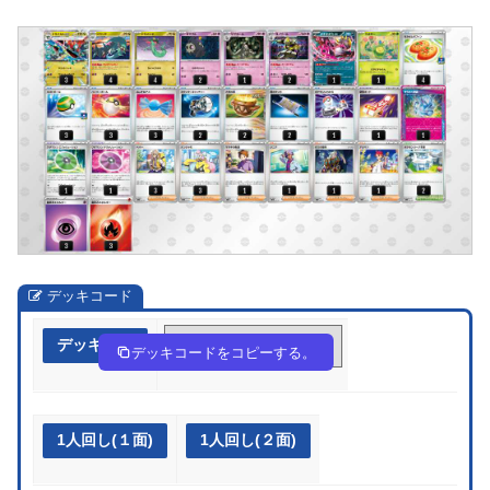
デッキコード
デッキ作成
2p2ypy-3auqk5-MSSpXE
デッキコードをコピーする。
1人回し(１面)
1人回し(２面)