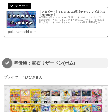
【メタビート】ミロカロスex環境デッキレシピまとめ
【Miloticex】
本記事の内容ミロカロスexの環境デッキレシピシティリーグなど
の最新優勝・入賞デッキレシピまとめ公式デッキコードの掲載優
勝・入賞デッキレシピまとめインフェルノX環境11/16(日) シティ
リーグ：ベスト16店舗：BOOKOFFSUPERBAZ...
pokekameshi.com
準優勝：宝石リザードン(ボム)
プレイヤー：ひびきさん