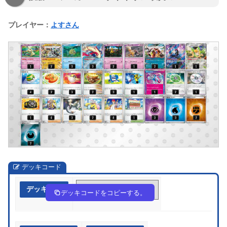
プレイヤー：
よすさん
デッキコード
デッキ作成
5FbVdF-VPeJMd-vFvfkk
デッキコードをコピーする。