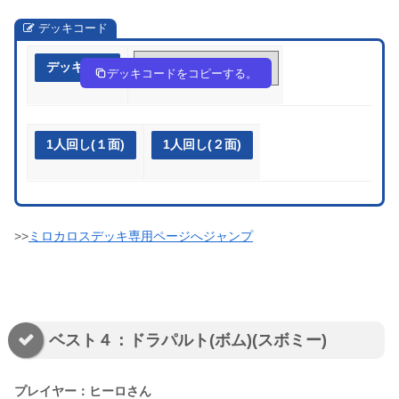
デッキコード
デッキ作成
xccGc4-dOIhWX-8cYY48
デッキコードをコピーする。
1人回し(１面)
1人回し(２面)
>>
ミロカロスデッキ専用ページへジャンプ
ベスト４：ドラパルト(ボム)(スボミー)
プレイヤー：ヒーロさん