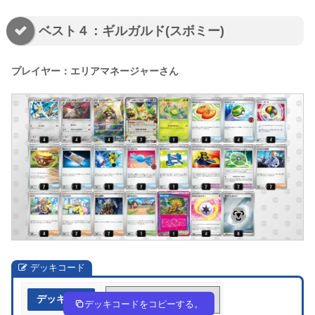
ベスト４：ギルガルド(スボミー)
プレイヤー：エリアマネージャーさん
デッキコード
デッキ作成
QQLnng-KfIokl-9NngL6
デッキコードをコピーする。