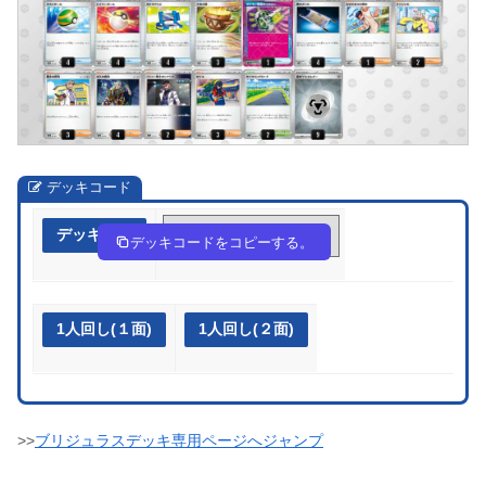
デッキコード
デッキ作成
XpMpUy-HmMcFr-SpySy2
デッキコードをコピーする。
1人回し(１面)
1人回し(２面)
>>
ブリジュラスデッキ専用ページへジャンプ