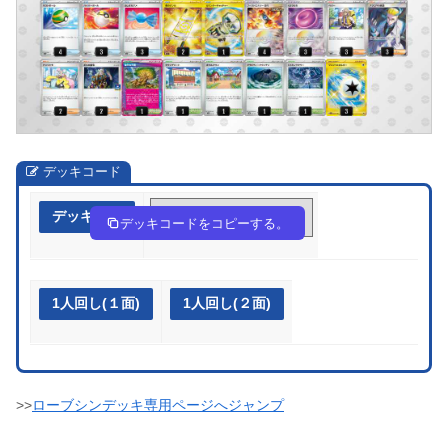
デッキコード
デッキ作成
cDDcYc-6D5TYo-xY488x
デッキコードをコピーする。
1人回し(１面)
1人回し(２面)
>>
ローブシンデッキ専用ページへジャンプ