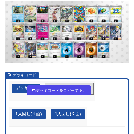
デッキコード
デッキ作成
LgN9nn-F3GZ2O-LLLQ9n
デッキコードをコピーする。
1人回し(１面)
1人回し(２面)