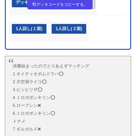
デッキ作成
c8Ycx8-dzrfBc-cxcYx4
デッキコードをコピーする。
1人回し(１面)
1人回し(２面)
決勝始まったのでとりあえずマッチング
1.ネイティオボムドラパ⭕️
2.大空洞ライコ⭕️
3.ピッピリザ⭕️
4.ミロガポンキリン⭕️
5.ローブシン❌
6.ミロガポンキリン⭕️
トナメ
7.ギルガルド❌