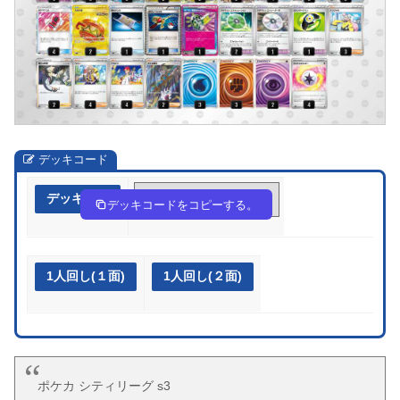
デッキコード
デッキ作成
LnnN9g-1eX9Pw-QggnHn
デッキコードをコピーする。
1人回し(１面)
1人回し(２面)
ポケカ シティリーグ s3