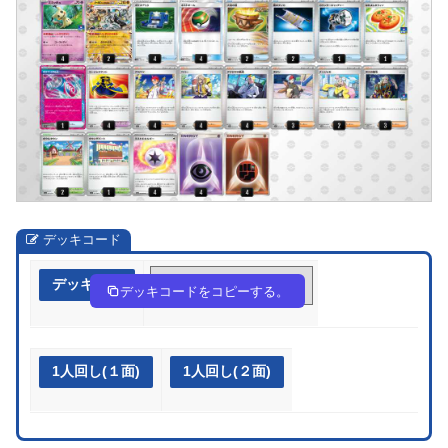
デッキコード
デッキ作成
2SyySU-RWXa3O-MMpyUp
デッキコードをコピーする。
1人回し(１面)
1人回し(２面)