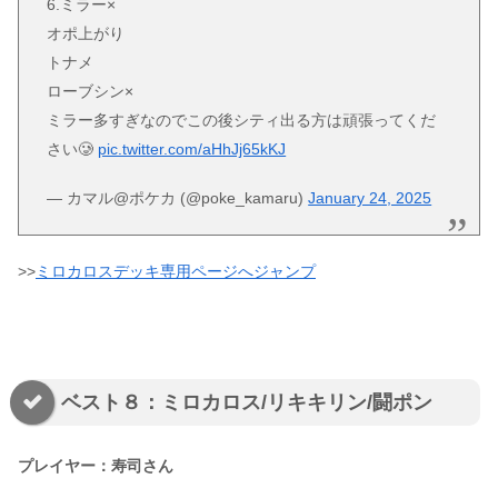
6.ミラー×
オポ上がり
トナメ
ローブシン×
ミラー多すぎなのでこの後シティ出る方は頑張ってくだ
さい🥲
pic.twitter.com/aHhJj65kKJ
— カマル@ポケカ (@poke_kamaru)
January 24, 2025
>>
ミロカロスデッキ専用ページへジャンプ
ベスト８：ミロカロス/リキキリン/闘ポン
プレイヤー：寿司さん