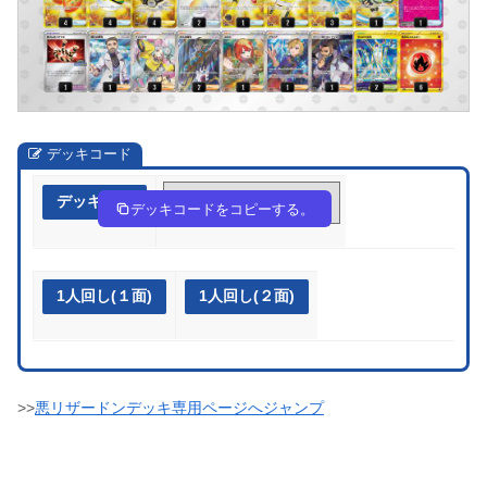
デッキコード
デッキ作成
NnQnnQ-V9bPwu-NNQgLn
デッキコードをコピーする。
1人回し(１面)
1人回し(２面)
>>
悪リザードンデッキ専用ページへジャンプ