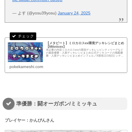
— よす (@yosu39yosu)
January 24, 2025
【メタビート】ミロカロスex環境デッキレシピまとめ
【Miloticex】
本記事の内容ミロカロスexの環境デッキレシピシティリーグなど
の最新優勝・入賞デッキレシピまとめ公式デッキコードの掲載優
勝・入賞デッキレシピまとめインフェルノX環境11/16(日) シティ
リーグ：ベスト16店舗：BOOKOFFSUPERBAZ...
pokekameshi.com
準優勝：闘オーガポン/ミミッキュ
プレイヤー：かんぴんさん