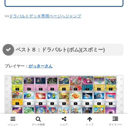
>>
ドラパルトデッキ専用ページへジャンプ
ベスト８：ドラパルト(ボム)(スボミー)
プレイヤー：
がっきーさん
メニュー
デッキ検索
シェア
トップ
サイドバー