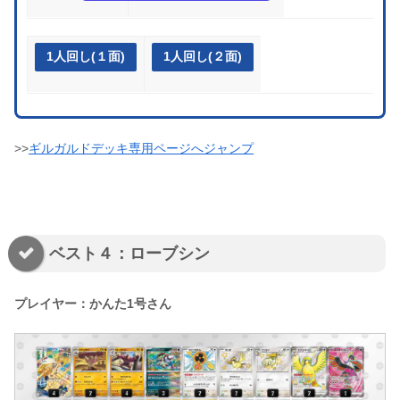
1人回し(１面)
1人回し(２面)
>>
ギルガルドデッキ専用ページへジャンプ
ベスト４：ローブシン
プレイヤー：かんた1号さん