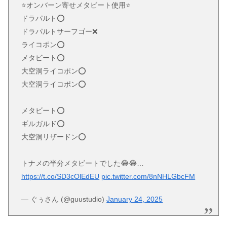
⭐️オンバーン寄せメタビート使用⭐️
ドラパルト⭕️
ドラパルトサーフゴー❌
ライコポン⭕️
メタビート⭕️
大空洞ライコポン⭕️
大空洞ライコポン⭕️
メタビート⭕️
ギルガルド⭕️
大空洞リザードン⭕️
トナメの半分メタビートでした😂😂…
https://t.co/SD3cOlEdEU
pic.twitter.com/8nNHLGbcFM
— ぐぅさん (@guustudio)
January 24, 2025