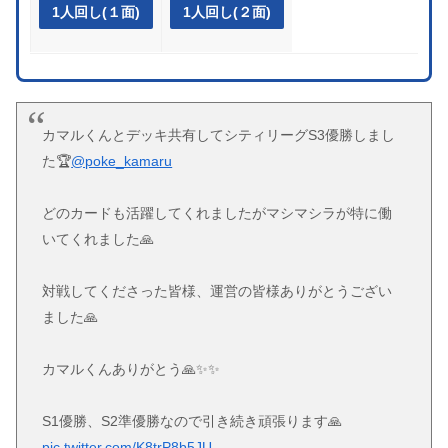
1人回し(１面)
1人回し(２面)
カマルくんとデッキ共有してシティリーグS3優勝しまし
た🏆
@poke_kamaru
どのカードも活躍してくれましたがマシマシラが特に働
いてくれました🙏
対戦してくださった皆様、運営の皆様ありがとうござい
ました🙏
カマルくんありがとう🙏✨✨
S1優勝、S2準優勝なので引き続き頑張ります🙏
pic.twitter.com/K8trP8b5JU