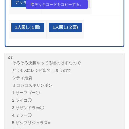
デッキ作成
Yx8acx-2wOb0P-K8cDxc
デッキコードをコピーする。
1人回し(１面)
1人回し(２面)
そろそろ決勝やってる頃のはずなので
どうせXにレシピ出てしまうので
シティ池袋
ミロカロスキリンポン
1.サーフゴー◯
2.ライコ◯
3.サザンドラex◯
4.ミラー◯
5.ザシブリジュラス×