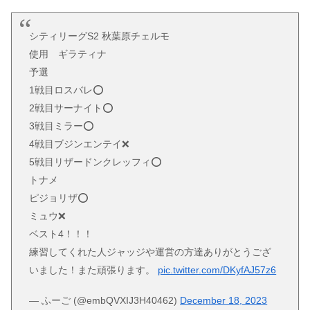
シティリーグS2 秋葉原チェルモ
使用 ギラティナ
予選
1戦目ロスバレ⭕️
2戦目サーナイト⭕️
3戦目ミラー⭕️
4戦目ブジンエンテイ❌
5戦目リザードンクレッフィ⭕️
トナメ
ピジョリザ⭕️
ミュウ❌
ベスト4！！！
練習してくれた人ジャッジや運営の方達ありがとうござ
いました！また頑張ります。
pic.twitter.com/DKyfAJ57z6
— ふーご (@embQVXIJ3H40462)
December 18, 2023