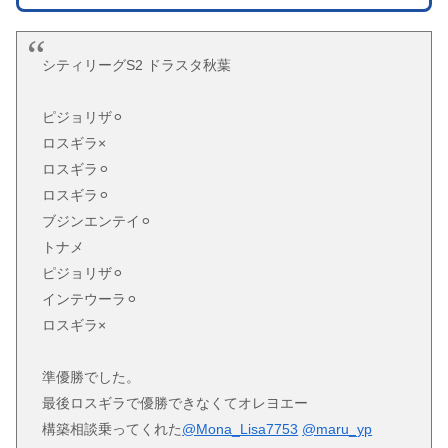
シティリーグS2 ドラスタ秋葉
ピジョリザ⚪︎
ロスギラ×
ロスギラ⚪︎
ロスギラ⚪︎
ブジンエンテイ⚪︎
トナメ
ピジョリザ⚪︎
インテウーラ⚪︎
ロスギラ×
準優勝でした。
最後ロスギラで優勝できなくてオレヨエー
構築相談乗ってくれた
@Mona_Lisa7753
@maru_yp