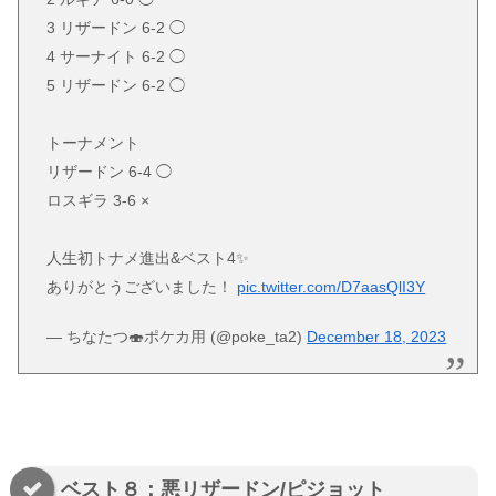
3 リザードン 6-2 ◯
4 サーナイト 6-2 ◯
5 リザードン 6-2 ◯
トーナメント
リザードン 6-4 ◯
ロスギラ 3-6 ×
人生初トナメ進出&ベスト4✨
ありがとうございました！
pic.twitter.com/D7aasQlI3Y
— ちなたつ🍣ポケカ用 (@poke_ta2)
December 18, 2023
ベスト８：悪リザードン/ピジョット