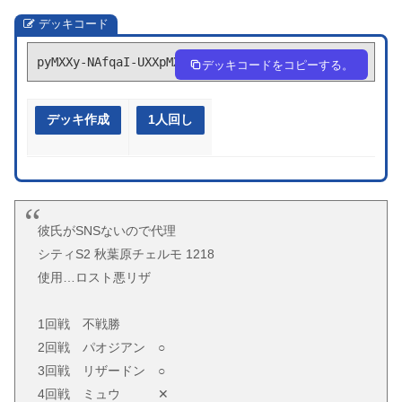
デッキコード
pyMXXy-NAfqaI-UXXpMX
デッキコードをコピーする。
デッキ作成
1人回し
彼氏がSNSないので代理
シティS2 秋葉原チェルモ 1218
使用…ロスト悪リザ
1回戦 不戦勝
2回戦 パオジアン ○
3回戦 リザードン ○
4回戦 ミュウ ✕