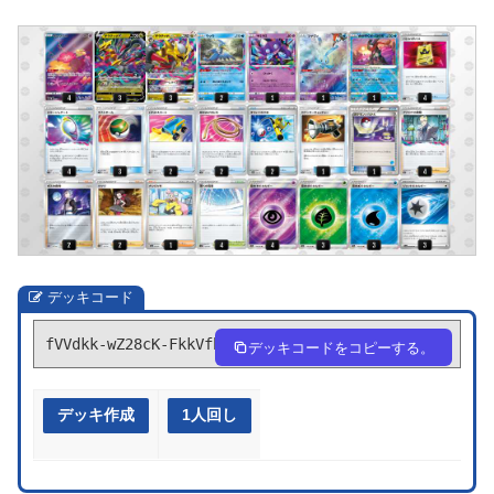
デッキコード
fVVdkk-wZ28cK-FkkVfb
デッキコードをコピーする。
デッキ作成
1人回し