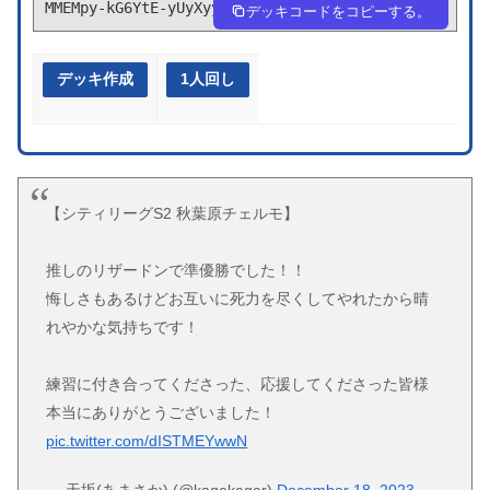
MMEMpy-kG6YtE-yUyXyy
デッキコードをコピーする。
デッキ作成
1人回し
【シティリーグS2 秋葉原チェルモ】
推しのリザードンで準優勝でした！！
悔しさもあるけどお互いに死力を尽くしてやれたから晴
れやかな気持ちです！
練習に付き合ってくださった、応援してくださった皆様
本当にありがとうございました！
pic.twitter.com/dISTMEYwwN
— 天坂(あまさか) (@kagekager)
December 18, 2023