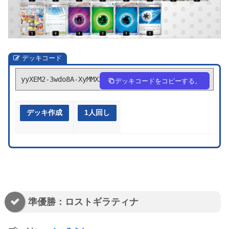
デッキコード
yyXEM2-3wdo8A-XyMMX2
デッキコードをコピーする。
デッキ作成
1人回し
準優勝：ロストギラティナ