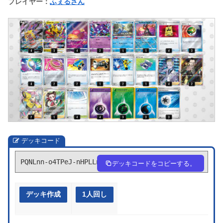
プレイヤー：
ふぇるさん
デッキコード
PQNLnn-o4TPeJ-nHPLLn
デッキコードをコピーする。
デッキ作成
1人回し