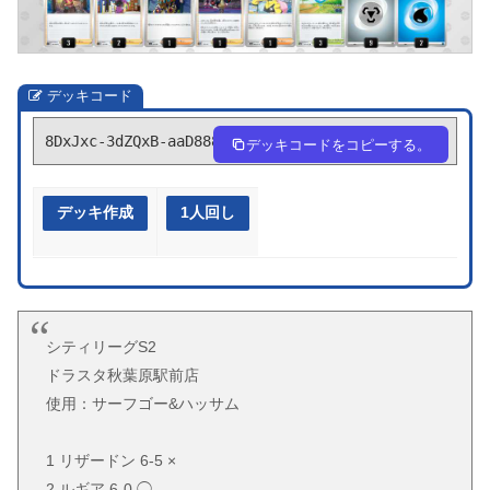
デッキコード
8DxJxc-3dZQxB-aaD888
デッキコードをコピーする。
デッキ作成
1人回し
シティリーグS2
ドラスタ秋葉原駅前店
使用：サーフゴー&ハッサム
1 リザードン 6-5 ×
2 ルギア 6-0 ◯