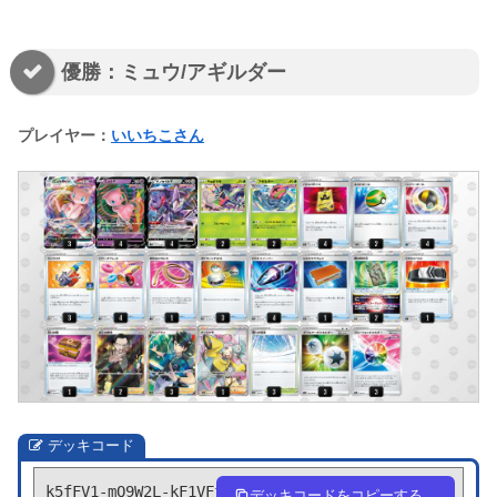
優勝：ミュウ/アギルダー
プレイヤー：
いいちこさん
デッキコード
k5fFV1-mQ9W2L-kF1VFf
デッキコードをコピーする。