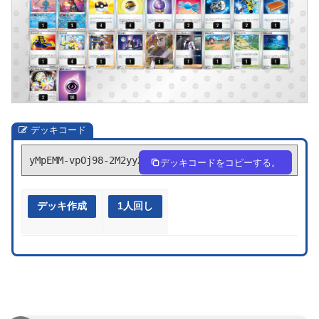
デッキコード
yMpEMM-vpOj98-2M2yyX
デッキコードをコピーする。
デッキ作成
1人回し