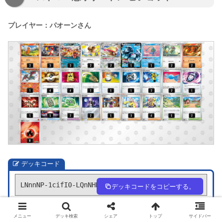
プレイヤー：パオーンさん
デッキコード
LNnnNP-1cifI0-LQnNHH
デッキコードをコピーする。
デッキ作成
1人回し
メニュー
デッキ検索
シェア
トップ
サイドバー