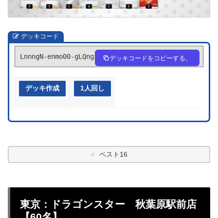
デッキコード
LnnngN-enmo00-gLQngi
デッキコードをコピーする。
デッキ作成
1人回し
ベスト16
東京：ドラゴンスター 秋葉原駅前店
【60名】