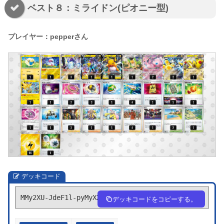
ベスト８：ミライドン(ピオニー型)
プレイヤー：pepperさん
デッキコード
MMy2XU-JdeF1l-pyMyXX
デッキコードをコピーする。