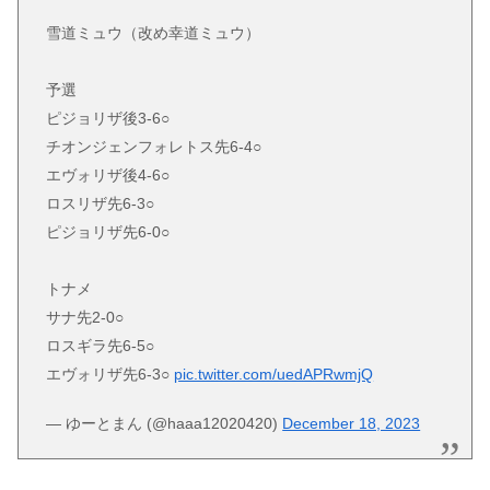
雪道ミュウ（改め幸道ミュウ）
予選
ピジョリザ後3-6○
チオンジェンフォレトス先6-4○
エヴォリザ後4-6○
ロスリザ先6-3○
ピジョリザ先6-0○
トナメ
サナ先2-0○
ロスギラ先6-5○
エヴォリザ先6-3○
pic.twitter.com/uedAPRwmjQ
— ゆーとまん (@haaa12020420)
December 18, 2023