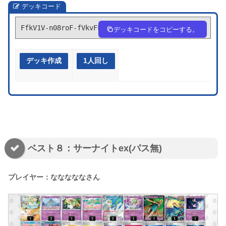
デッキコード
FfkV1V-n08roF-fVkvFF
デッキコードをコピーする。
デッキ作成
1人回し
ベスト８：サーナイトex(パス無)
プレイヤー：なななななさん