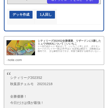
デッキ作成
1人回し
シティリーグ2024S2全勝優勝、リザードンに5勝した
ミュウVMAXについて｜いいちこ
☆☆自己紹介☆☆ 初めまして、いいちこと申します。 ポケモン
カードのプレイヤー歴は1年半ほど 生息地は横浜で、活動拠点は
都内です。 主な練習方法ですが、対面で練習する相手がいないた
め、 仕事終わって帰宅し、21時ごろからシティやTwitte...
note.com
シティリーグ2023S2
秋葉原チェルモ 20231218
全勝優勝！
今日だけは僕が最強！