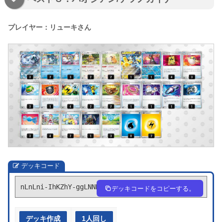
プレイヤー：リューキさん
デッキコード
nLnLni-IhKZhY-ggLNNH
デッキコードをコピーする。
デッキ作成
1人回し