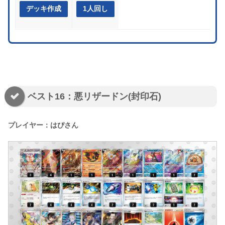
デッキ作成
1人回し
ベスト16：悪リザードン(封印石)
プレイヤー：はぴさん