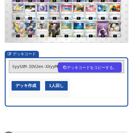
デッキコード
SyySXM-IOV2en-XXyyMM
デッキコードをコピーする。
デッキ作成
1人回し