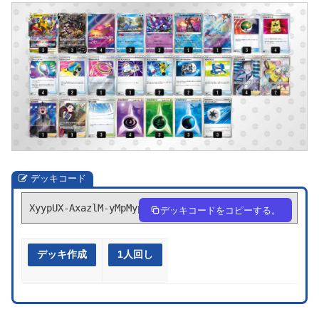
デッキコード
XyypUX-AxazlM-yMpMyp
デッキコードをコピーする。
デッキ作成
1人回し