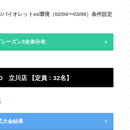
イオレットex環境（02/04〜03/09）条件設定
シーズン3全体分布
 立川店 【定員：32名】
店
式大会結果