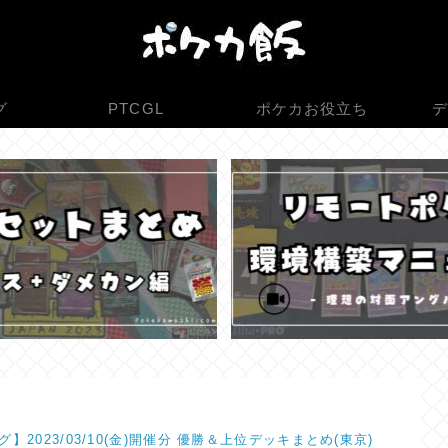
グ
PTCGL
ポケカお役立ち
デ
】2023/03/10(金)開催分 優勝＆上位デッキまとめ(東京)