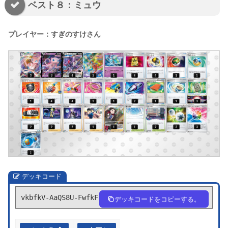
ベスト８：ミュウ
プレイヤー：すぎのすけさん
デッキコード
vkbfkV-AaQS8U-FwfkFk
デッキコードをコピーする。