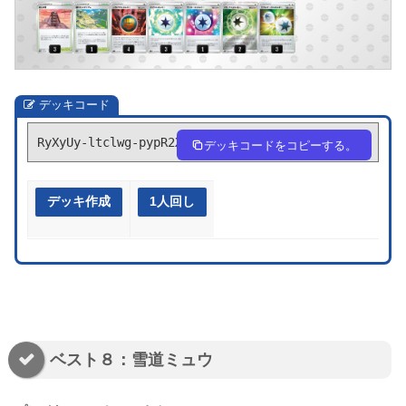
デッキコード
RyXyUy-ltclwg-pypR2X
デッキコードをコピーする。
デッキ作成
1人回し
ベスト８：雪道ミュウ