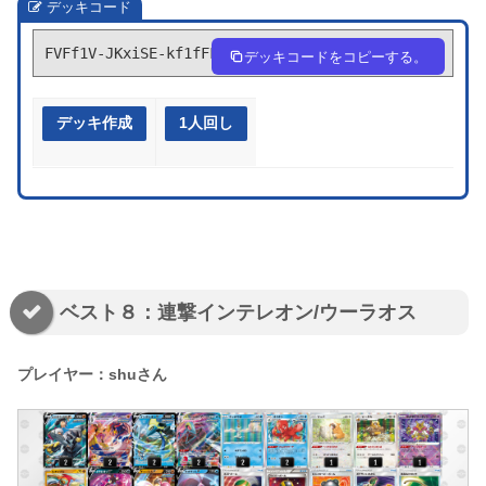
デッキコード
FVFf1V-JKxiSE-kf1fFF
デッキコードをコピーする。
デッキ作成
1人回し
ベスト８：連撃インテレオン/ウーラオス
プレイヤー：shuさん