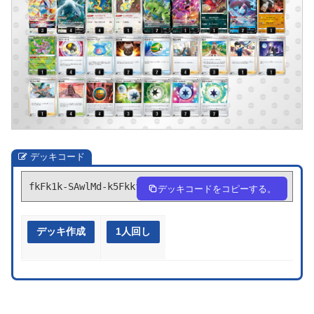
デッキコード
fkFk1k-SAwlMd-k5Fkkf
デッキコードをコピーする。
デッキ作成
1人回し