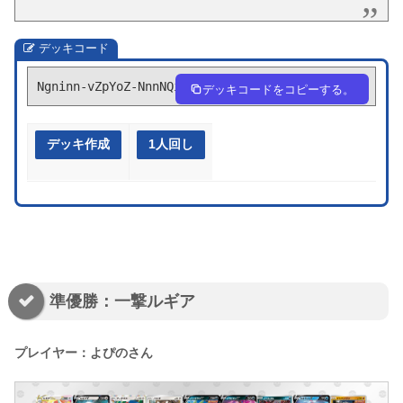
デッキコード
Ngninn-vZpYoZ-NnnNQi
デッキコードをコピーする。
デッキ作成
1人回し
準優勝：一撃ルギア
プレイヤー：よぴのさん