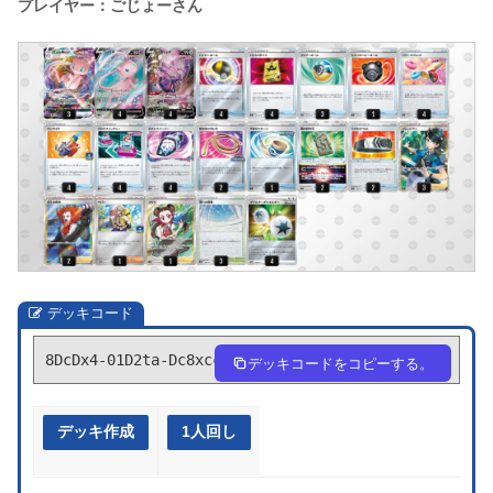
プレイヤー：ごじょーさん
デッキコード
8DcDx4-01D2ta-Dc8xcc
デッキコードをコピーする。
デッキ作成
1人回し