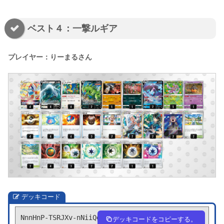
ベスト４：一撃ルギア
プレイヤー：りーまるさん
デッキコード
NnnHnP-TSRJXv-nNiiQg
デッキコードをコピーする。