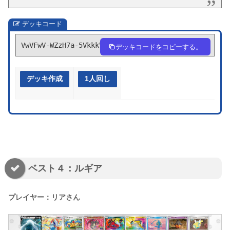
デッキコード
VwVFwV-WZzH7a-5VkkkV
デッキコードをコピーする。
デッキ作成
1人回し
ベスト４：ルギア
プレイヤー：リアさん