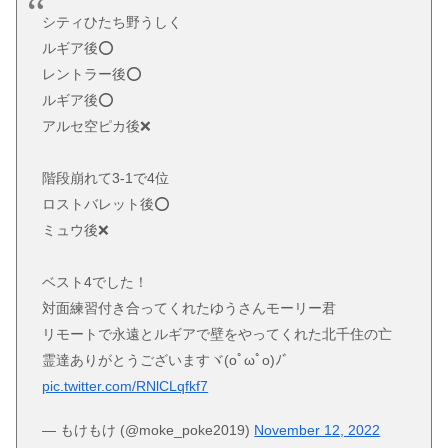
シティひたち野うしく
ルギア後⭕
レントラー後⭕
ルギア後⭕
アルセ空ピカ後❌
階段崩れて3-1で4位
ロストバレット後⭕
ミュウ後❌
ベスト4でした！
対面練習付き合ってくれたゆうさんモーリー君
リモートで永遠とルギアで壁をやってくれた北千住の亡
霊達ありがとうございますヾ(oﾟωﾟo)ﾉﾞ
pic.twitter.com/RNlCLqfkf7
— もけもけ (@moke_poke2019)
November 12, 2022