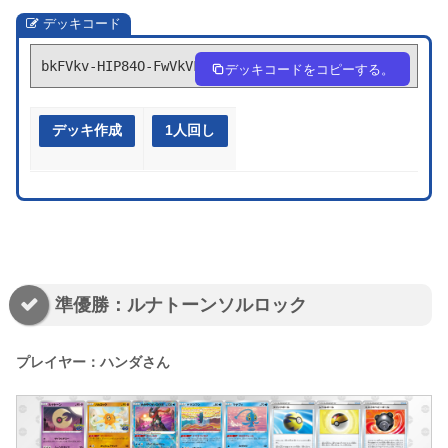
デッキコード
bkFVkv-HIP84O-FwVkVF
デッキコードをコピーする。
デッキ作成
1人回し
準優勝：ルナトーンソルロック
プレイヤー：ハンダさん