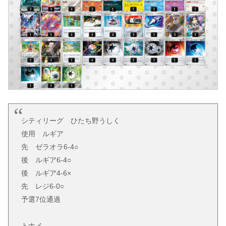
シティリーグ ひたち野うしく
使用 ルギア
先 ゼラオラ6-4○
後 ルギア6-4○
後 ルギア4-6×
先 レジ6-0○
予選7位通過
トナメ