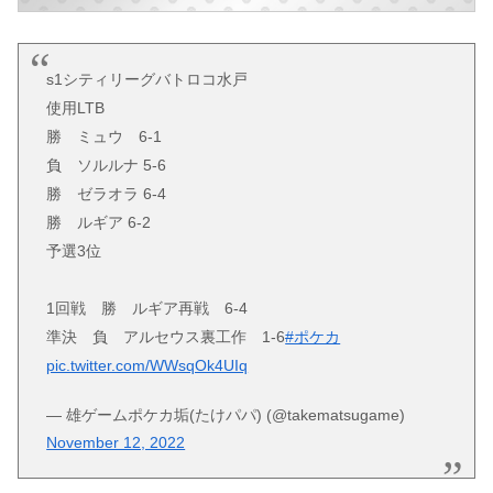
s1シティリーグバトロコ水戸
使用LTB
勝 ミュウ 6-1
負 ソルルナ 5-6
勝 ゼラオラ 6-4
勝 ルギア 6-2
予選3位
1回戦 勝 ルギア再戦 6-4
準決 負 アルセウス裏工作 1-6
#ポケカ
pic.twitter.com/WWsqOk4UIq
— 雄ゲームポケカ垢(たけパパ) (@takematsugame)
November 12, 2022