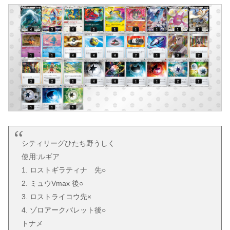
シティリーグひたち野うしく
使用:ルギア
1. ロストギラティナ 先○
2. ミュウVmax 後○
3. ロストライコウ先×
4. ゾロアークバレット後○
トナメ