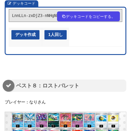
デッキコード
LnnLLn-zxDjZ3-nNHgNL
デッキコードをコピーする。
デッキ作成
1人回し
ベスト８：ロストバレット
プレイヤー：なりさん