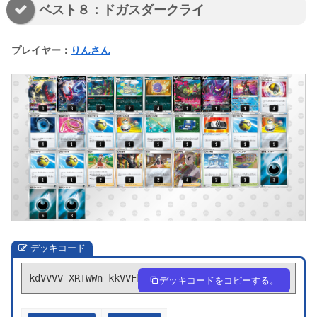
ベスト８：ドガスダークライ
プレイヤー：
りんさん
デッキコード
kdVVVV-XRTWWn-kkVVFk
デッキコードをコピーする。