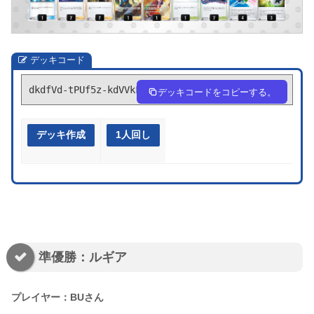
デッキコード
dkdfVd-tPUf5z-kdVVkF
デッキコードをコピーする。
デッキ作成
1人回し
準優勝：ルギア
プレイヤー：BUさん