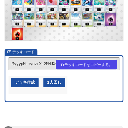
デッキコード
MyyypM-myozrX-2MMUXy
デッキコードをコピーする。
デッキ作成
1人回し