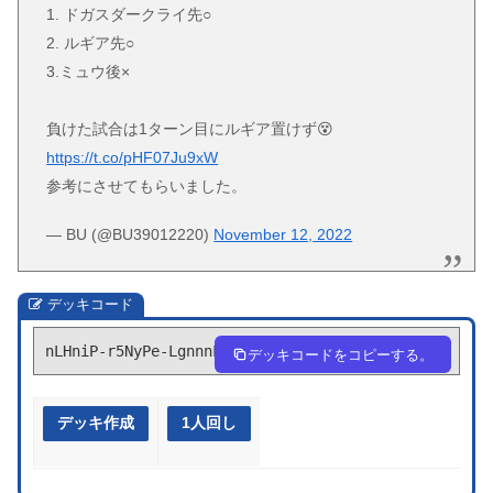
1. ドガスダークライ先○
2. ルギア先○
3.ミュウ後×
負けた試合は1ターン目にルギア置けず😵
https://t.co/pHF07Ju9xW
参考にさせてもらいました。
— BU (@BU39012220)
November 12, 2022
デッキコード
nLHniP-r5NyPe-LgnnnL
デッキコードをコピーする。
デッキ作成
1人回し