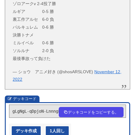
ゾロアークv 2-4投了勝
ルギア 0-5 勝
裏工作アルセ 6-0 負
パルキュレム 0-6 勝
決勝トナメ
ミルイベル 0-6 勝
ソルルナ 2-0 負
最後事故って負けた
— ショウ アニメ好き (@shosARSLOVE)
November 12,
2022
デッキコード
gLgNgL-qDpjoN-LnnngL
デッキコードをコピーする。
デッキ作成
1人回し