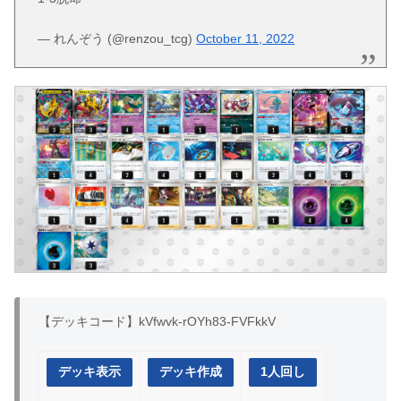
— れんぞう (@renzou_tcg)
October 11, 2022
【デッキコード】kVfwvk-rOYh83-FVFkkV
デッキ表示
デッキ作成
1人回し