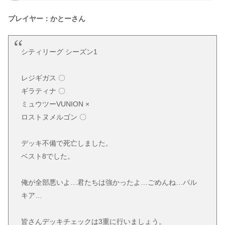
プレイヤー：かとーさん
シティリーグ シーズン1
レジギガス 〇
ギラティナ 〇
ミュウツーVUNION ×
ロストヌメルゴン 〇
デッキ不備で死亡しました。
ベスト8でした。
俺が全部悪いよ…君たちは強かったよ…ごめんね…パル
キア…
皆さんデッキチェックは3重に行いましょう。