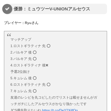
優勝：ミュウツーV-UNIONアルセウス
プレイヤー：Ryuさん
マッチアップ
1.ロストギラティナ 先 ⭕️
2.パルキア 後 ⭕️
3.パルキア 先 ⭕️
4.ロストギラティナ 後❌
予選2位抜け
5.キュレム 後 ⭕️
6.ロストギラティナ 先 ⭕️
7.キュレム 先 ⭕️
友達のレシピを丸コピしたのでリストは載せませんがガ
ッチガチにしたアルセウスがかなり強かったです
JCS優先取りたいね
https://t.co/DeY2XiIfQo