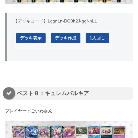
【デッキコード】LggnLn-DG0h2J-ggNnLL
デッキ表示
デッキ作成
1人回し
ベスト８：キュレムパルキア
プレイヤー：ごいわさん