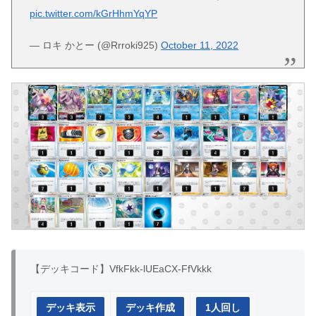
pic.twitter.com/kGrHhmYqYP
— ロキ かとー (@Rrroki925)
October 11, 2022
【デッキコード】VfkFkk-lUEaCX-FfVkkk
デッキ表示
デッキ作成
1人回し