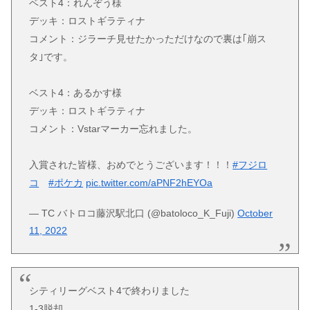
ベスト4：れんぞう様
デッキ：ロストギラティナ
コメント：ジラーチ見せたかっただけなので裏は｢崩ス
タ｣です。
ベスト4：あるかす様
デッキ：ロストギラティナ
コメント：Vstarマーカー忘れました。
入賞された皆様、おめでとうございます！！！
#フジロ
コ
#ポケカ
pic.twitter.com/aPNF2hEYOa
— TC バトロコ藤沢駅北口 (@batoloco_K_Fuji)
October
11, 2022
シティリーグベスト4で終わりました
1-3脱却