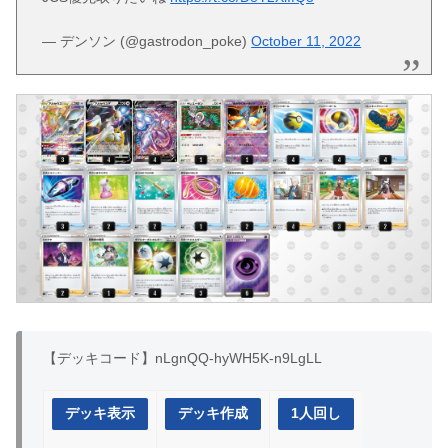
— デンソン (@gastrodon_poke)
October 11, 2022
【デッキコード】nLgnQQ-hyWH5K-n9LgLL
デッキ表示
デッキ作成
1人回し