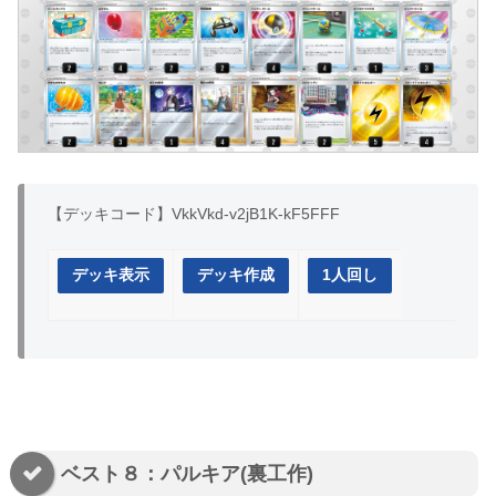
【デッキコード】VkkVkd-v2jB1K-kF5FFF
デッキ表示
デッキ作成
1人回し
ベスト８：パルキア(裏工作)