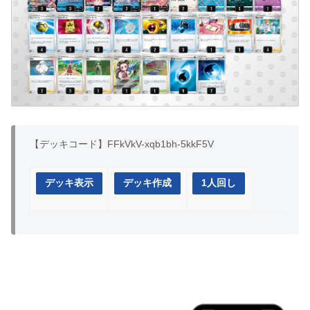
【デッキコード】FFkVkV-xqb1bh-5kkF5V
デッキ表示
デッキ作成
1人回し