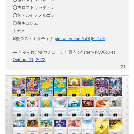
⭕️先ロストギラティナ
⭕️後アルセヌメルゴン
⭕️後キュレム
トナメ
❌後ロストギラティナ
pic.twitter.com/isDQ6L1x9l
— きゅんれむ＠カチューシャ買う (@starrysky06cure)
October 11, 2022